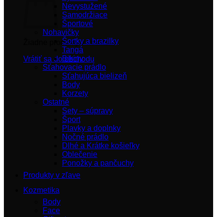
Nevystužené
Samodržiace
Športové
Nohavičky
Šortky a brazilky
Žiadne produkty v košíku.
Tangá
Bikiny
Vrátiť sa do obchodu
Sťahovacie prádlo
Sťahujúca bielizeň
Body
Korzety
Ostatné
Sety – súpravy
Šport
Plavky a doplnky
Nočné prádlo
Dlhé a Krátke košieľky
Oblečenie
Ponožky a pančuchy
Produkty v zľave
Kozmetika
Body
Face