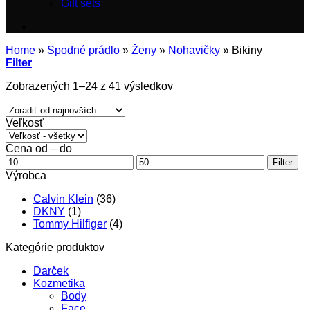
Gift sets
Home
»
Spodné prádlo
»
Ženy
»
Nohavičky
»
Bikiny
Filter
Zoradené
Zobrazených 1–24 z 41 výsledkov
podľa
najnovších
Veľkosť
Cena od – do
Minimálna
Maximálna
Filter
cena
cena
Výrobca
Calvin Klein
(36)
DKNY
(1)
Tommy Hilfiger
(4)
Kategórie produktov
Darček
Kozmetika
Body
Face