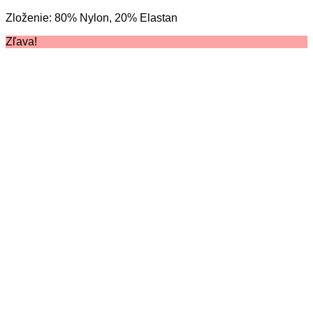
cena
cena
variantov.
Zloženie: 80% Nylon, 20% Elastan
bola:
je:
Možnosti
18.00 €.
13.00 €.
si
Zľava!
môžete
vybrať
na
stránke
produktu.