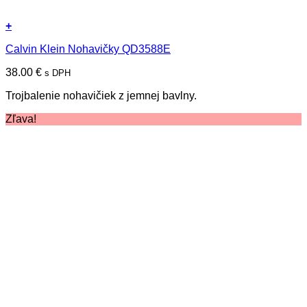
+
Tento
Calvin Klein Nohavičky QD3588E
produkt
má
38.00
€
s DPH
viacero
variantov.
Trojbalenie nohavičiek z jemnej bavlny.
Možnosti
si
Zľava!
môžete
vybrať
na
stránke
produktu.