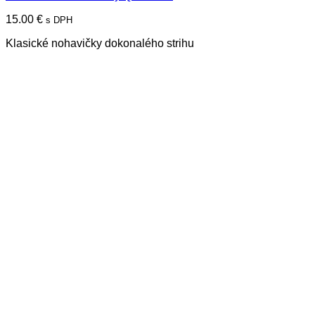
má
15.00
€
s DPH
viacero
variantov.
Klasické nohavičky dokonalého strihu
Možnosti
si
môžete
vybrať
na
stránke
produktu.