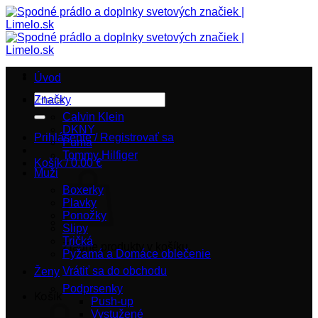
Přeskočit
na
obsah
Úvod
Hľadať:
Značky
Calvin Klein
DKNY
Prihlásenie / Registrovať sa
Puma
Tommy Hilfiger
Košík /
0.00
€
Muži
Boxerky
Plavky
Ponožky
Slipy
Tričká
Žiadne produkty v košíku.
Pyžamá a Domáce oblečenie
Vrátiť sa do obchodu
Ženy
Podprsenky
Košík
Push-up
Vystužené