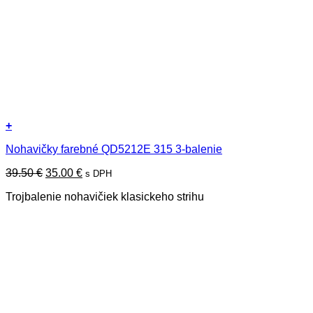
+
Tento
Nohavičky farebné QD5212E 315 3-balenie
produkt
má
Pôvodná
Aktuálna
39.50
€
35.00
€
s DPH
viacero
cena
cena
variantov.
Trojbalenie nohavičiek klasickeho strihu
bola:
je:
Možnosti
39.50 €.
35.00 €.
si
môžete
vybrať
na
stránke
produktu.