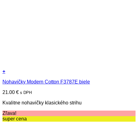
+
Tento
Nohavičky Modern Cotton F3787E biele
produkt
má
21.00
€
s DPH
viacero
variantov.
Kvalitne nohavičky klasického strihu
Možnosti
si
Zľava!
môžete
super cena
vybrať
na
stránke
produktu.