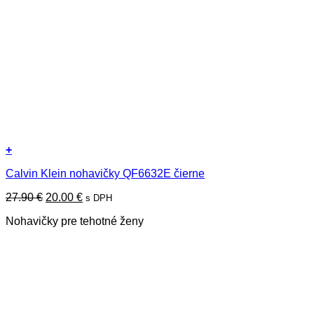
+
Tento
Calvin Klein nohavičky QF6632E čierne
produkt
má
Pôvodná
Aktuálna
27.90
€
20.00
€
s DPH
viacero
cena
cena
variantov.
Nohavičky pre tehotné ženy
bola:
je:
Možnosti
27.90 €.
20.00 €.
si
môžete
vybrať
na
stránke
produktu.