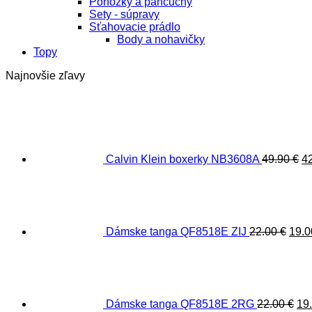
Ponožky a pančuchy
Sety - súpravy
Sťahovacie prádlo
Body a nohavičky
Topy
Najnovšie zľavy
P
c
bo
49
Calvin Klein boxerky NB3608A
49.90
€
4
Pôv
cen
bola
22.0
Dámske tanga QF8518E ZIJ
22.00
€
19.
Pô
ce
bol
22.
Dámske tanga QF8518E 2RG
22.00
€
19