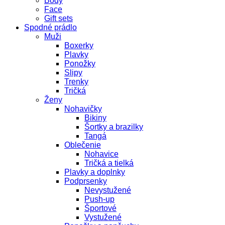
Body
Face
Gift sets
Spodné prádlo
Muži
Boxerky
Plavky
Ponožky
Slipy
Trenky
Tričká
Ženy
Nohavičky
Bikiny
Šortky a brazilky
Tangá
Oblečenie
Nohavice
Tričká a tielká
Plavky a doplnky
Podprsenky
Nevystužené
Push-up
Športové
Vystužené