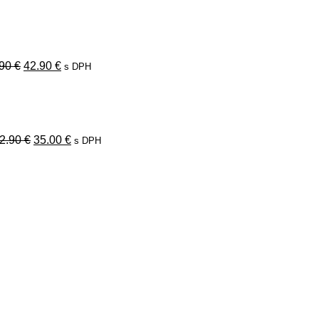
Pôvodná
Aktuálna
cena
cena
bola:
je:
49.90 €.
42.90 €.
.90
€
42.90
€
s DPH
Pôvodná
Aktuálna
cena
cena
bola:
je:
42.90 €.
35.00 €.
2.90
€
35.00
€
s DPH