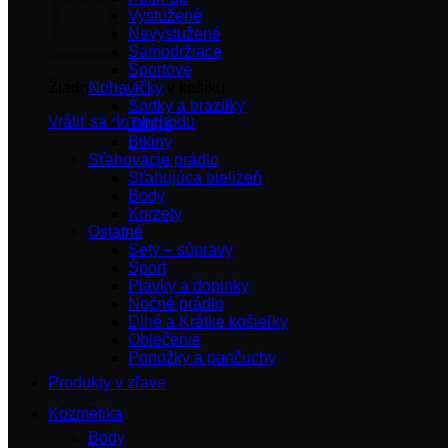
Vystužené
Nevystužené
Samodržiace
Športové
Žiadne produkty v košíku.
Nohavičky
Šortky a brazilky
Vrátiť sa do obchodu
Tangá
Bikiny
Sťahovacie prádlo
Sťahujúca bielizeň
Body
Korzety
Ostatné
Sety – súpravy
Šport
Plavky a doplnky
Nočné prádlo
Dlhé a Krátke košieľky
Oblečenie
Ponožky a pančuchy
Produkty v zľave
Kozmetika
Body