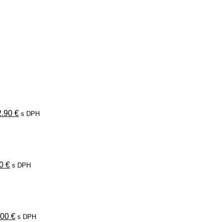
ôvodná
Aktuálna
ena
cena
la:
je:
.90 €.
42.90 €.
2.90
€
s DPH
odná
Aktuálna
a
cena
:
je:
0 €.
19.00 €.
00
€
s DPH
vodná
Aktuálna
na
cena
a:
je:
00 €.
19.00 €.
.00
€
s DPH