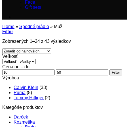
Face
Gift sets
Home
»
Spodné prádlo
»
Muži
Filter
Zoradené
Zobrazených 1–24 z 43 výsledkov
podľa
najnovších
Veľkosť
Cena od – do
Minimálna
Maximálna
Filter
cena
cena
Výrobca
Calvin Klein
(33)
Puma
(8)
Tommy Hilfiger
(2)
Kategórie produktov
Darček
Kozmetika