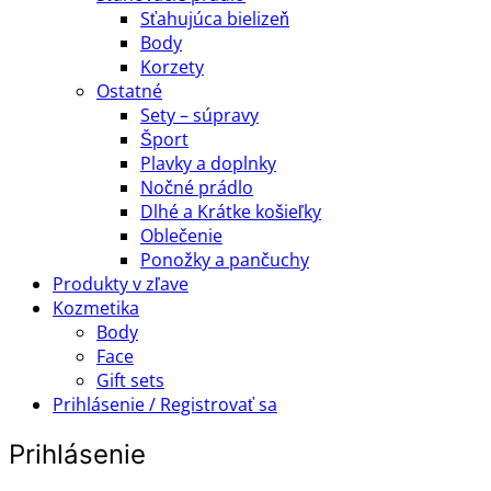
Sťahujúca bielizeň
Body
Korzety
Ostatné
Sety – súpravy
Šport
Plavky a doplnky
Nočné prádlo
Dlhé a Krátke košieľky
Oblečenie
Ponožky a pančuchy
Produkty v zľave
Kozmetika
Body
Face
Gift sets
Prihlásenie / Registrovať sa
Prihlásenie