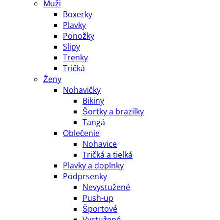
Muži
Boxerky
Plavky
Ponožky
Slipy
Trenky
Tričká
Ženy
Nohavičky
Bikiny
Šortky a brazilky
Tangá
Oblečenie
Nohavice
Tričká a tielká
Plavky a doplnky
Podprsenky
Nevystužené
Push-up
Športové
Vystužené