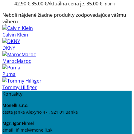
42.90 €.
35.00
€
Aktuálna cena je: 35.00 €.
s DPH
Neboli nájdené žiadne produkty zodpovedajúce vášmu
výberu.
Calvin Klein
DKNY
MarocMaroc
Puma
Tommy Hilfiger
Kontakty
Monelli s.r.o.
cesta Janka Alexyho 47 , 921 01 Banka
Mgr. Igor Flimel
email: iflimel@monelli.sk