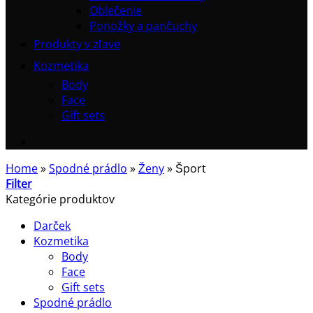
Oblečenie
Ponožky a pančuchy
Produkty v zľave
Kozmetika
Body
Face
Gift sets
Home
»
Spodné prádlo
»
Ženy
»
Šport
Filter
Kategórie produktov
Darček
Kozmetika
Body
Face
Gift sets
Spodné prádlo