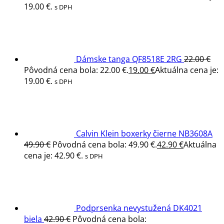
19.00 €.
s DPH
Dámske tanga QF8518E 2RG
22.00
€
Pôvodná cena bola: 22.00 €.
19.00
€
Aktuálna cena je:
19.00 €.
s DPH
Calvin Klein boxerky čierne NB3608A
49.90
€
Pôvodná cena bola: 49.90 €.
42.90
€
Aktuálna
cena je: 42.90 €.
s DPH
Podprsenka nevystužená DK4021
biela
42.90
€
Pôvodná cena bola: