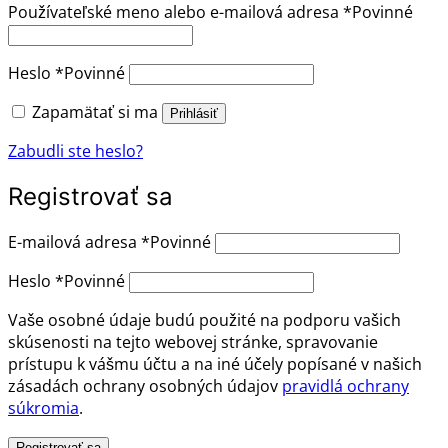
Používateľské meno alebo e-mailová adresa
*
Povinné
Heslo
*
Povinné
Zapamätať si ma
Prihlásiť
Zabudli ste heslo?
Registrovať sa
E-mailová adresa
*
Povinné
Heslo
*
Povinné
Vaše osobné údaje budú použité na podporu vašich
skúsenosti na tejto webovej stránke, spravovanie
prístupu k vášmu účtu a na iné účely popísané v našich
zásadách ochrany osobných údajov
pravidlá ochrany
súkromia
.
Registrovať sa