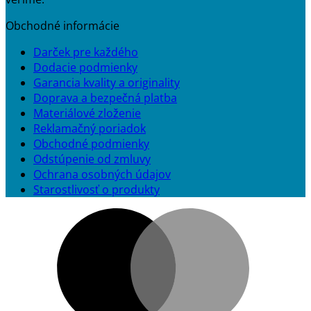
Obchodné informácie
Darček pre každého
Dodacie podmienky
Garancia kvality a originality
Doprava a bezpečná platba
Materiálové zloženie
Reklamačný poriadok
Obchodné podmienky
Odstúpenie od zmluvy
Ochrana osobných údajov
Starostlivosť o produkty