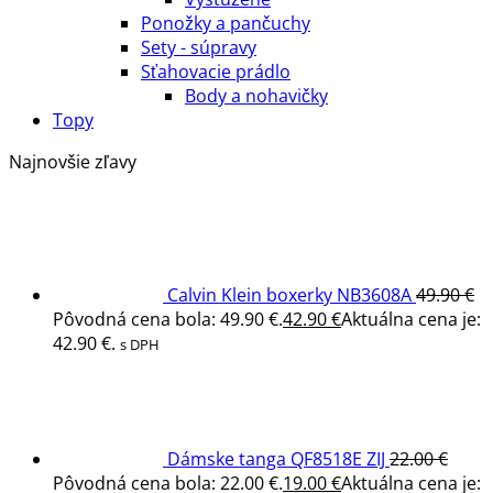
Ponožky a pančuchy
Sety - súpravy
Sťahovacie prádlo
Body a nohavičky
Topy
Najnovšie zľavy
Calvin Klein boxerky NB3608A
49.90
€
Pôvodná cena bola: 49.90 €.
42.90
€
Aktuálna cena je:
42.90 €.
s DPH
Dámske tanga QF8518E ZIJ
22.00
€
Pôvodná cena bola: 22.00 €.
19.00
€
Aktuálna cena je: