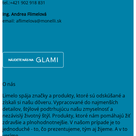
tel.:+421 902 918 831
Ing. Andrea Flimelová
email: aflimelova@monelli.sk
O nás
Limelo spája značky a produkty, ktoré sú odskúšané a
získali si našu dôveru. Vypracované do najmenších
detailov, štýlové podtrhujúcu našu zmyselnosť a
nezávislý životný štýl. Produkty, ktoré nám pomáhajú žiť
zdravšie a plnohodnotnejšie. V našom prípade je to
jednoduché - to, čo prezentujeme, tým aj žijeme. A v to
veríme.