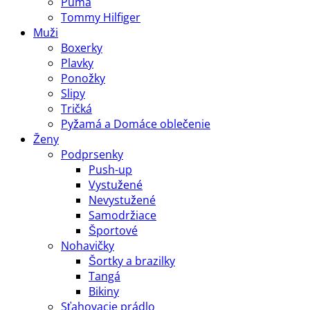
Puma
Tommy Hilfiger
Muži
Boxerky
Plavky
Ponožky
Slipy
Tričká
Pyžamá a Domáce oblečenie
Ženy
Podprsenky
Push-up
Vystužené
Nevystužené
Samodržiace
Športové
Nohavičky
Šortky a brazilky
Tangá
Bikiny
Sťahovacie prádlo