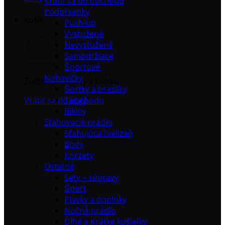
Vrátiť sa do obchodu
Podprsenky
Košík
Push-up
Vystužené
Nevystužené
Samodržiace
Športové
Nohavičky
Žiadne produkty v košíku.
Šortky a brazilky
Tangá
Vrátiť sa do obchodu
Bikiny
Sťahovacie prádlo
Sťahujúca bielizeň
Body
Korzety
Ostatné
Sety – súpravy
Šport
Plavky a doplnky
Nočné prádlo
Dlhé a Krátke košieľky