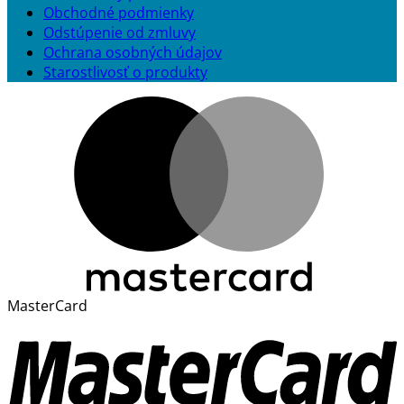
Obchodné podmienky
Odstúpenie od zmluvy
Ochrana osobných údajov
Starostlivosť o produkty
MasterCard