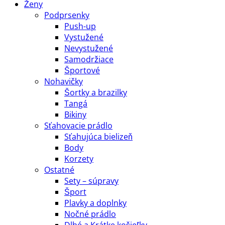
Ženy
Podprsenky
Push-up
Vystužené
Nevystužené
Samodržiace
Športové
Nohavičky
Šortky a brazilky
Tangá
Bikiny
Sťahovacie prádlo
Sťahujúca bielizeň
Body
Korzety
Ostatné
Sety – súpravy
Šport
Plavky a doplnky
Nočné prádlo
Dlhé a Krátke košieľky