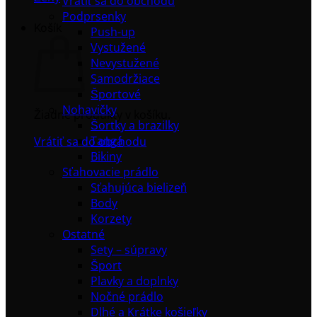
Vrátiť sa do obchodu
Podprsenky
Košík
Push-up
Vystužené
Nevystužené
Samodržiace
Športové
Nohavičky
Žiadne produkty v košíku.
Šortky a brazilky
Tangá
Vrátiť sa do obchodu
Bikiny
Sťahovacie prádlo
Sťahujúca bielizeň
Body
Korzety
Ostatné
Sety – súpravy
Šport
Plavky a doplnky
Nočné prádlo
Dlhé a Krátke košieľky