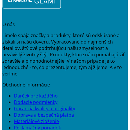
O nás
Limelo spája značky a produkty, ktoré sú odskúšané a
získali si našu dôveru. Vypracované do najmenších
detailov, štýlové podtrhujúcu našu zmyselnosť a
nezávislý životný štýl. Produkty, ktoré nám pomáhajú žiť
zdravšie a plnohodnotnejšie. V našom prípade je to
jednoduché - to, čo prezentujeme, tým aj žijeme. A v to
veríme.
Obchodné informácie
Darček pre každého
Dodacie podmienky
Garancia kvality a originality
Doprava a bezpečná platba
Materiálové zloženie
Reklamačný poriadok