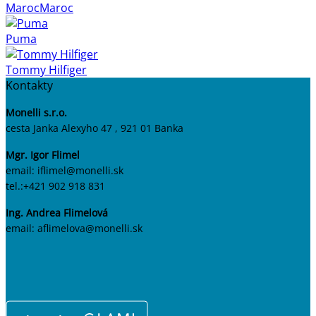
MarocMaroc
Puma
Tommy Hilfiger
Kontakty
Monelli s.r.o.
cesta Janka Alexyho 47 , 921 01 Banka
Mgr. Igor Flimel
email: iflimel@monelli.sk
tel.:+421 902 918 831
Ing. Andrea Flimelová
email: aflimelova@monelli.sk