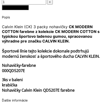
Pridať do košíka
Popis
Calvin Klein (CK) 3 packy nohavičky
CK MODERN
COTTON farebne z kolekcie CK MODERN COTTON s
typickou športovo ladenou gumou, spracovanou
výhradne pre značku CALVIN KLEIN.
Športové línie tejto kolekcie dokonale podtrhujú
modernú ženskosť a športového ducha CALVIN KLEIN.
Nohavičky-farebne
000QD5207E
3ks v baleni
krabička
Nohavičky Calvin Klein QD5207E farebne
Ďalšie informácie