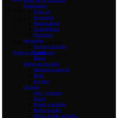
Vrátiť sa do obchodu
Podprsenky
Košík
Push-up
Vystužené
Nevystužené
Samodržiace
Športové
Nohavičky
Žiadne produkty v košíku.
Šortky a brazilky
Tangá
Vrátiť sa do obchodu
Bikiny
Sťahovacie prádlo
Sťahujúca bielizeň
Body
Korzety
Ostatné
Sety – súpravy
Šport
Plavky a doplnky
Nočné prádlo
Dlhé a Krátke košieľky