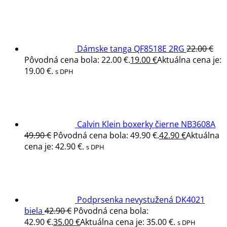
Dámske tanga QF8518E 2RG
22.00
€
Pôvodná cena bola: 22.00 €.
19.00
€
Aktuálna cena je:
19.00 €.
s DPH
Calvin Klein boxerky čierne NB3608A
49.90
€
Pôvodná cena bola: 49.90 €.
42.90
€
Aktuálna
cena je: 42.90 €.
s DPH
Podprsenka nevystužená DK4021
biela
42.90
€
Pôvodná cena bola:
42.90 €.
35.00
€
Aktuálna cena je: 35.00 €.
s DPH