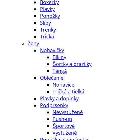
Boxerky
Plavky
Ponožky
Slipy
Trenky
Tričká
Ženy
Nohavičky
Bikiny
Šortky a brazilky
Tangá
Oblečenie
Nohavice
Tričká a tielká
Plavky a doplnky
Podprsenky
Nevystužené
Push-up
Športové
Vystužené
Ponožky a pančuchy