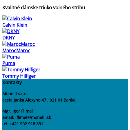
Kvalitné dámske tričko volného strihu
Calvin Klein
DKNY
MarocMaroc
Puma
Tommy Hilfiger
Kontakty
Monelli s.r.o.
cesta Janka Alexyho 47 , 921 01 Banka
Mgr. Igor Flimel
email: iflimel@monelli.sk
tel.:+421 902 918 831