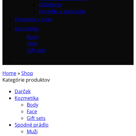
Oblečenie
Ponožky a pančuchy
Produkty v zľave
Kozmetika
Body
Face
Gift sets
Home
»
Shop
Kategórie produktov
Darček
Kozmetika
Body
Face
Gift sets
Spodné prádlo
Muži