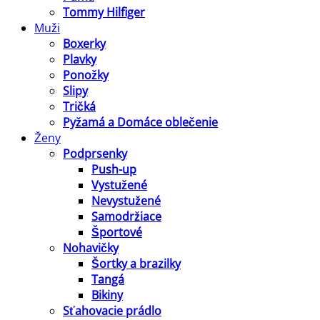
Tommy Hilfiger
Muži
Boxerky
Plavky
Ponožky
Slipy
Tričká
Pyžamá a Domáce oblečenie
Ženy
Podprsenky
Push-up
Vystužené
Nevystužené
Samodržiace
Športové
Nohavičky
Šortky a brazilky
Tangá
Bikiny
Sťahovacie prádlo