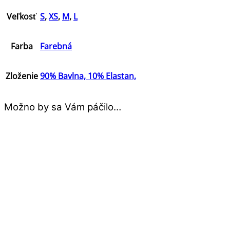
Veľkosť
S
,
XS
,
M
,
L
Farba
Farebná
Zloženie
90% Bavlna, 10% Elastan,
Možno by sa Vám páčilo…