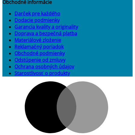
Obchodné informácie
Darček pre každého
Dodacie podmienky
Garancia kvality a originality
Doprava a bezpečná platba
Materiálové zloženie
Reklamačný poriadok
Obchodné podmienky
Odstúpenie od zmluvy
Ochrana osobných údajov
Starostlivosť o produkty