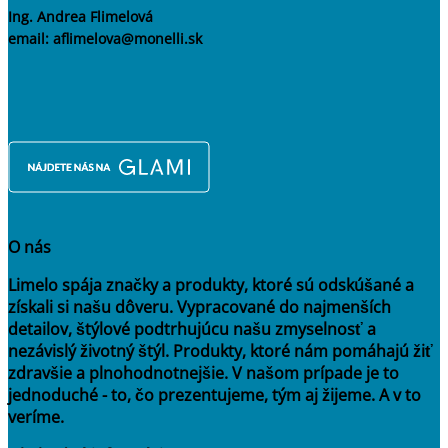
Ing. Andrea Flimelová
email: aflimelova@monelli.sk
O nás
Limelo spája značky a produkty, ktoré sú odskúšané a
získali si našu dôveru. Vypracované do najmenších
detailov, štýlové podtrhujúcu našu zmyselnosť a
nezávislý životný štýl. Produkty, ktoré nám pomáhajú žiť
zdravšie a plnohodnotnejšie. V našom prípade je to
jednoduché - to, čo prezentujeme, tým aj žijeme. A v to
veríme.