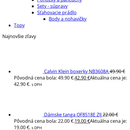
Sety - súpravy
Sťahovacie prádlo
Body a nohavičky
Topy
Najnovšie zľavy
Calvin Klein boxerky NB3608A
49.90
€
Pôvodná cena bola: 49.90 €.
42.90
€
Aktuálna cena je:
42.90 €.
s DPH
Dámske tanga QF8518E ZIJ
22.00
€
Pôvodná cena bola: 22.00 €.
19.00
€
Aktuálna cena je:
19.00 €.
s DPH