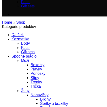
Face
Gift sets
Home
»
Shop
Kategórie produktov
Darček
Kozmetika
Body
Face
Gift sets
Spodné prádlo
Muži
Boxerky
Plavky
Ponožky
Slipy
Trenky
Tričká
Ženy
Nohavičky
Bikiny
Šortky a brazilky