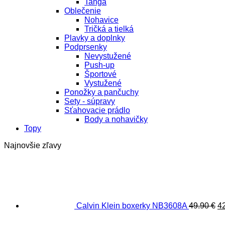
Tangá
Oblečenie
Nohavice
Tričká a tielká
Plavky a doplnky
Podprsenky
Nevystužené
Push-up
Športové
Vystužené
Ponožky a pančuchy
Sety - súpravy
Sťahovacie prádlo
Body a nohavičky
Topy
Najnovšie zľavy
P
c
bo
49
Calvin Klein boxerky NB3608A
49.90
€
4
Pôv
cen