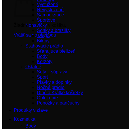
Vystužené
Nevystužené
Samodržiace
Športové
Žiadne produkty v košíku.
Nohavičky
Šortky a brazilky
Vrátiť sa do obchodu
Tangá
Bikiny
Sťahovacie prádlo
Sťahujúca bielizeň
Body
Korzety
Ostatné
Sety – súpravy
Šport
Plavky a doplnky
Nočné prádlo
Dlhé a Krátke košieľky
Oblečenie
Ponožky a pančuchy
Produkty v zľave
Kozmetika
Body