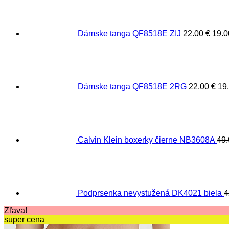
bola
22.0
Dámske tanga QF8518E ZIJ
22.00
€
19.
Pô
ce
bol
22.
Dámske tanga QF8518E 2RG
22.00
€
19
Calvin Klein boxerky čierne NB3608A
49
Podprsenka nevystužená DK4021 biela
4
Zľava!
super cena