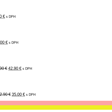
:
je:
0 €.
19.00 €.
00
€
s DPH
vodná
Aktuálna
na
cena
a:
je:
00 €.
19.00 €.
.00
€
s DPH
Pôvodná
Aktuálna
cena
cena
bola:
je:
49.90 €.
42.90 €.
.90
€
42.90
€
s DPH
Pôvodná
Aktuálna
cena
cena
bola:
je:
42.90 €.
35.00 €.
2.90
€
35.00
€
s DPH