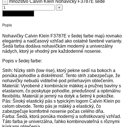
množstvo Calvin Klein Nohavičky F3787E šedé
Pridať do košíka
Popis
Nohavičky Calvin Klein F3787E v šedej farbe majú rovnako
elegantný a nadčasový vzhľad ako ostatné farebné varianty.
Šedá farba dodáva nohavičkám moderný a univerzálny
nádych, ktorý je vhodný pre každodenné nosenie.
Popis v šedej farbe:
Strih: Nízky strih (low rise), ktorý pekne sedí na bokoch a
ponúka pohodlie a diskrétnosť. Tento strih zabezpečuje, že
nohavičky nebudú viditeľné pod priliehavým oblečením.
Materiál: Vyrobené z kombinácie mäkkej a pružnej bavlny s
elastanom, čo poskytuje pohodlie, priedušnosť a optimálnu
flexibilitu. Materiál je jemný na dotyk a šetrný k pokožke.
Pás: Široký elastický pás s typickým logom Calvin Klein po
celom obvode. Tento pás je mäkký a elastický, čo
zabezpečuje komfortné nosenie počas celého dňa.
Farba: Šedá, ktorá ponúka moderný a sofistikovaný vzhľad.
Táto farba je univerzálna, ľahko kombinovateľná s rôznymi
kúskami oblečenia.