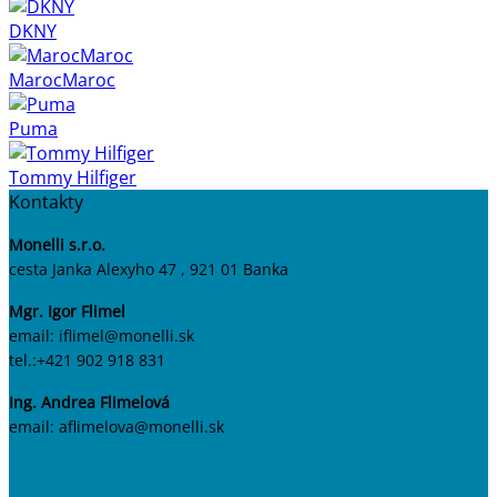
DKNY
MarocMaroc
Puma
Tommy Hilfiger
Kontakty
Monelli s.r.o.
cesta Janka Alexyho 47 , 921 01 Banka
Mgr. Igor Flimel
email: iflimel@monelli.sk
tel.:+421 902 918 831
Ing. Andrea Flimelová
email: aflimelova@monelli.sk