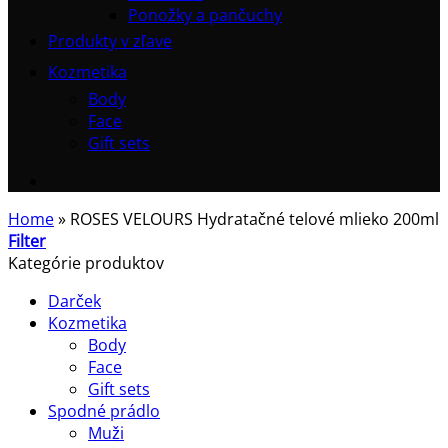
Ponožky a pančuchy
Produkty v zľave
Kozmetika
Body
Face
Gift sets
Home
»
ROSES VELOURS Hydratačné telové mlieko 200ml
Filter
Kategórie produktov
Darček
Kozmetika
Body
Face
Gift sets
Spodné prádlo
Muži