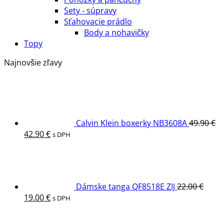
Sety - súpravy
Sťahovacie prádlo
Body a nohavičky
Topy
Najnovšie zľavy
Calvin Klein boxerky NB3608A
49.90
€
Pôvodná
Aktuálna
42.90
€
s DPH
cena
cena
bola:
je:
49.90 €.
42.90 €.
Dámske tanga QF8518E ZIJ
22.00
€
Pôvodná
Aktuálna
19.00
€
s DPH
cena
cena
bola:
je: