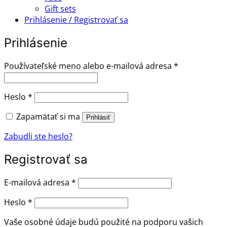
Gift sets
Prihlásenie / Registrovať sa
Prihlásenie
Povinné
Používateľské meno alebo e-mailová adresa
*
Povinné
Heslo
*
Zapamätať si ma
Prihlásiť
Zabudli ste heslo?
Registrovať sa
Povinné
E-mailová adresa
*
Povinné
Heslo
*
Vaše osobné údaje budú použité na podporu vašich