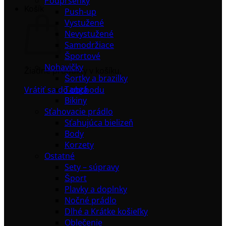
Podprsenky
Košík
Push-up
Vystužené
Nevystužené
Samodržiace
Športové
Nohavičky
Žiadne produkty v košíku.
Šortky a brazilky
Tangá
Vrátiť sa do obchodu
Bikiny
Sťahovacie prádlo
Sťahujúca bielizeň
Body
Korzety
Ostatné
Sety – súpravy
Šport
Plavky a doplnky
Nočné prádlo
Dlhé a Krátke košieľky
Oblečenie