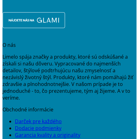
O nás
Limelo spája značky a produkty, ktoré sú odskúšané a
získali si našu dôveru. Vypracované do najmenších
detailov, štýlové podtrhujúcu našu zmyselnosť a
nezávislý životný štýl. Produkty, ktoré nám pomáhajú žiť
zdravšie a plnohodnotnejšie. V našom prípade je to
jednoduché - to, čo prezentujeme, tým aj žijeme. A v to
veríme.
Obchodné informácie
Darček pre každého
Dodacie podmienky
Garancia kvality a originality