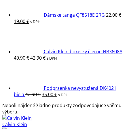
22.00 €.
19.00 €.
Dámske tanga QF8518E 2RG
22.00
€
Pôvodná
Aktuálna
19.00
€
s DPH
cena
cena
bola:
je:
22.00 €.
19.00 €.
Calvin Klein boxerky čierne NB3608A
Pôvodná
Aktuálna
49.90
€
42.90
€
s DPH
cena
cena
bola:
je:
49.90 €.
42.90 €.
Podprsenka nevystužená DK4021
Pôvodná
Aktuálna
biela
42.90
€
35.00
€
s DPH
cena
cena
Neboli nájdené žiadne produkty zodpovedajúce vášmu
bola:
je:
výberu.
42.90 €.
35.00 €.
Calvin Klein