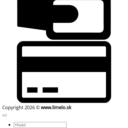
C
C
2
Copyright 2026 ©
www.limelo.sk
Hľadať: