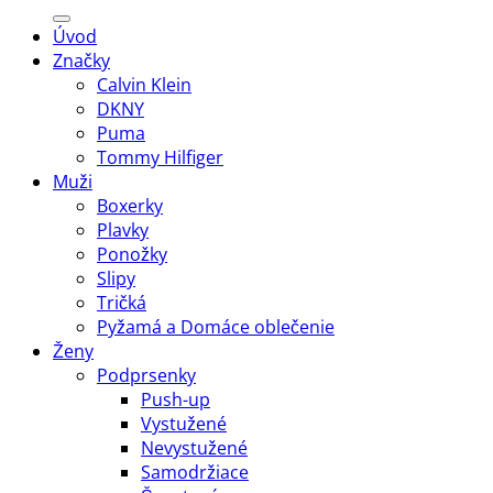
Úvod
Značky
Calvin Klein
DKNY
Puma
Tommy Hilfiger
Muži
Boxerky
Plavky
Ponožky
Slipy
Tričká
Pyžamá a Domáce oblečenie
Ženy
Podprsenky
Push-up
Vystužené
Nevystužené
Samodržiace