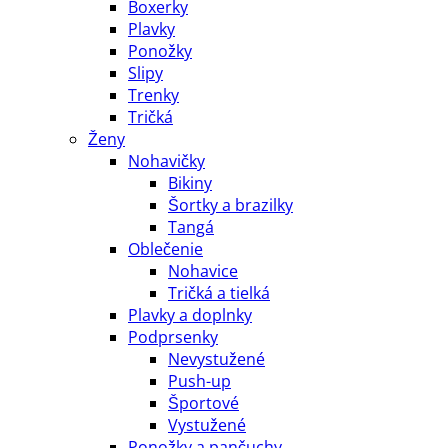
Boxerky
Plavky
Ponožky
Slipy
Trenky
Tričká
Ženy
Nohavičky
Bikiny
Šortky a brazilky
Tangá
Oblečenie
Nohavice
Tričká a tielká
Plavky a doplnky
Podprsenky
Nevystužené
Push-up
Športové
Vystužené
Ponožky a pančuchy