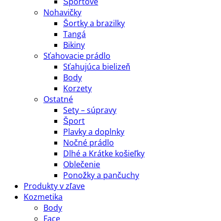
Športové
Nohavičky
Šortky a brazilky
Tangá
Bikiny
Sťahovacie prádlo
Sťahujúca bielizeň
Body
Korzety
Ostatné
Sety – súpravy
Šport
Plavky a doplnky
Nočné prádlo
Dlhé a Krátke košieľky
Oblečenie
Ponožky a pančuchy
Produkty v zľave
Kozmetika
Body
Face