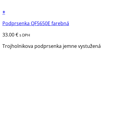
+
Tento
Podprsenka QF5650E farebná
produkt
má
33.00
€
s DPH
viacero
variantov.
Trojholnikova podprsenka jemne vystužená
Možnosti
si
môžete
vybrať
na
stránke
produktu.