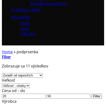
Ponožky a pančuchy
Produkty v zľave
Kozmetika
Body
Face
Gift sets
Home
»
podprsenka
Filter
Zoradené
Zobrazuje sa 11 výsledkov
podľa
najnovších
Veľkosť
Cena od – do
Minimálna
Maximálna
Filter
cena
cena
Výrobca