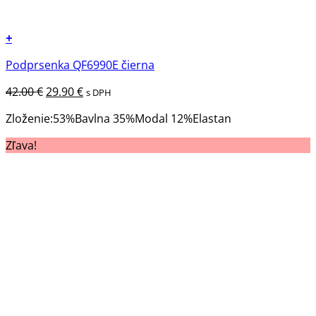
+
Tento
Podprsenka QF6990E čierna
produkt
má
Pôvodná
Aktuálna
42.00
€
29.90
€
s DPH
viacero
cena
cena
variantov.
Zloženie:53%Bavlna 35%Modal 12%Elastan
bola:
je:
Možnosti
42.00 €.
29.90 €.
Zľava!
si
môžete
vybrať
na
stránke
produktu.