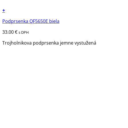
+
Tento
Podprsenka QF5650E biela
produkt
má
33.00
€
s DPH
viacero
variantov.
Trojholnikova podprsenka jemne vystužená
Možnosti
si
môžete
vybrať
na
stránke
produktu.