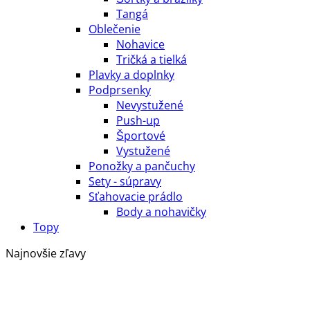
Tangá
Oblečenie
Nohavice
Tričká a tielká
Plavky a doplnky
Podprsenky
Nevystužené
Push-up
Športové
Vystužené
Ponožky a pančuchy
Sety - súpravy
Sťahovacie prádlo
Body a nohavičky
Topy
Najnovšie zľavy