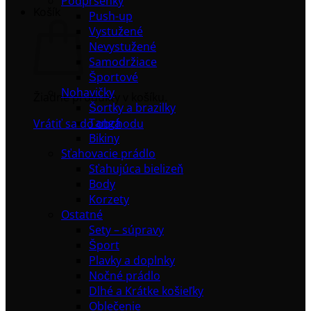
Podprsenky
Košík
Push-up
Vystužené
Nevystužené
Samodržiace
Športové
Nohavičky
Žiadne produkty v košíku.
Šortky a brazilky
Tangá
Vrátiť sa do obchodu
Bikiny
Sťahovacie prádlo
Sťahujúca bielizeň
Body
Korzety
Ostatné
Sety – súpravy
Šport
Plavky a doplnky
Nočné prádlo
Dlhé a Krátke košieľky
Oblečenie