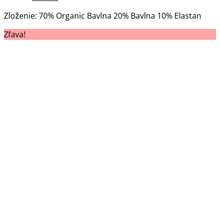
viacero
cena
cena
variantov.
Zloženie: 70% Organic Bavlna 20% Bavlna 10% Elastan
bola:
je:
Možnosti
39.00 €.
35.00 €.
Zľava!
si
môžete
vybrať
na
stránke
produktu.