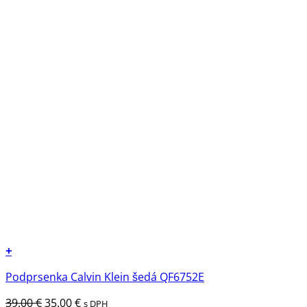
+
Tento
Podprsenka Calvin Klein šedá QF6752E
produkt
má
Pôvodná
Aktuálna
39.00
€
35.00
€
s DPH