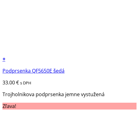
+
Tento
Podprsenka QF5650E šedá
produkt
má
33.00
€
s DPH
viacero
variantov.
Trojholnikova podprsenka jemne vystužená
Možnosti
Zľava!
si
môžete
vybrať
na
stránke