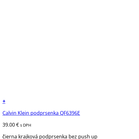
+
Tento
Calvin Klein podprsenka QF6396E
produkt
má
39.00
€
s DPH
viacero
variantov.
čierna krajková podprsenka bez push up