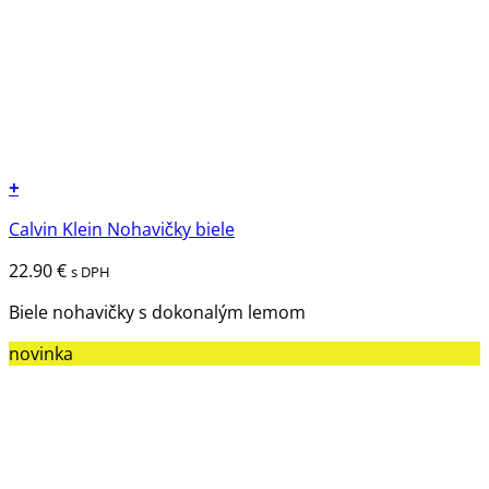
+
Tento
Calvin Klein Nohavičky biele
produkt
má
22.90
€
s DPH
viacero
variantov.
Biele nohavičky s dokonalým lemom
Možnosti
novinka
si
môžete
vybrať
na
stránke
produktu.