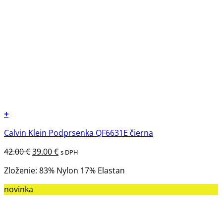
+
Tento
Calvin Klein Podprsenka QF6631E čierna
produkt
má
Pôvodná
Aktuálna
42.00
€
39.00
€
s DPH
viacero
cena
cena
variantov.
Zloženie: 83% Nylon 17% Elastan
bola:
je:
Možnosti
42.00 €.
39.00 €.
novinka
si
môžete
vybrať