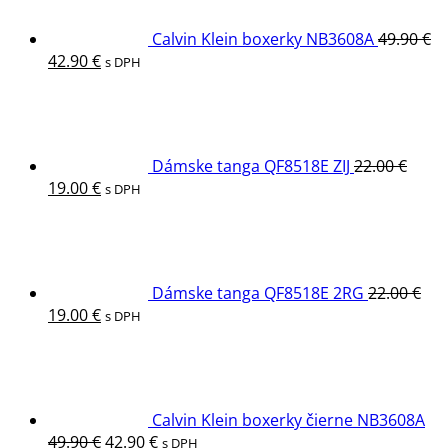
Calvin Klein boxerky NB3608A
49.90
€
Pôvodná
Aktuálna
42.90
€
s DPH
cena
cena
bola:
je:
49.90 €.
42.90 €.
Dámske tanga QF8518E ZIJ
22.00
€
Pôvodná
Aktuálna
19.00
€
s DPH
cena
cena
bola:
je:
22.00 €.
19.00 €.
Dámske tanga QF8518E 2RG
22.00
€
Pôvodná
Aktuálna
19.00
€
s DPH
cena
cena
bola:
je:
22.00 €.
19.00 €.
Calvin Klein boxerky čierne NB3608A
Pôvodná
Aktuálna
49.90
€
42.90
€
s DPH