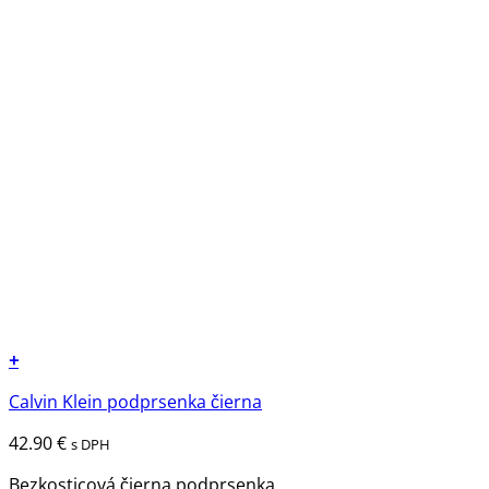
+
Tento
Calvin Klein podprsenka čierna
produkt
má
42.90
€
s DPH
viacero
variantov.
Bezkosticová čierna podprsenka