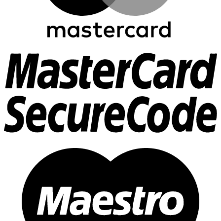
M
2
M