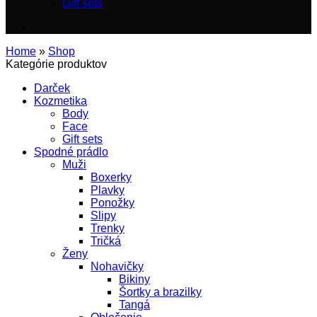
Gift sets
Home
»
Shop
Kategórie produktov
Darček
Kozmetika
Body
Face
Gift sets
Spodné prádlo
Muži
Boxerky
Plavky
Ponožky
Slipy
Trenky
Tričká
Ženy
Nohavičky
Bikiny
Šortky a brazilky
Tangá