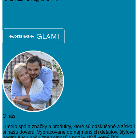
O nás
Limelo spája značky a produkty, ktoré sú odskúšané a získali
si našu dôveru. Vypracované do najmenších detailov, štýlové
podtrhujúcu našu zmyselnosť a nezávislý životný štýl.