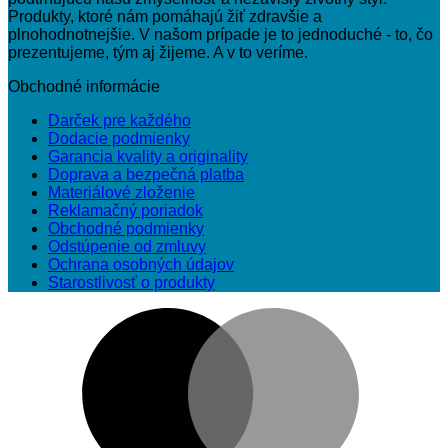
Produkty, ktoré nám pomáhajú žiť zdravšie a
plnohodnotnejšie. V našom prípade je to jednoduché - to, čo
prezentujeme, tým aj žijeme. A v to veríme.
Obchodné informácie
Darček pre každého
Dodacie podmienky
Garancia kvality a originality
Doprava a bezpečná platba
Materiálové zloženie
Reklamačný poriadok
Obchodné podmienky
Odstúpenie od zmluvy
Ochrana osobných údajov
Starostlivosť o produkty
M