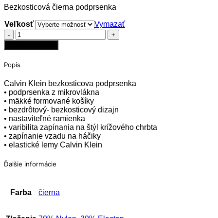
Bezkosticová čierna podprsenka
Veľkosť
Vymazať
množstvo
Calvin
Pridať do košíka
Klein
podprsenka
Popis
čierna
Calvin Klein bezkosticova podprsenka
• podprsenka z mikrovlákna
• mäkké formované košíky
• bezdrôtový- bezkosticový dizajn
• nastaviteľné ramienka
• varibilita zapínania na štýl krížového chrbta
• zapínanie vzadu na háčiky
• elastické lemy Calvin Klein
Ďalšie informácie
Farba
čierna