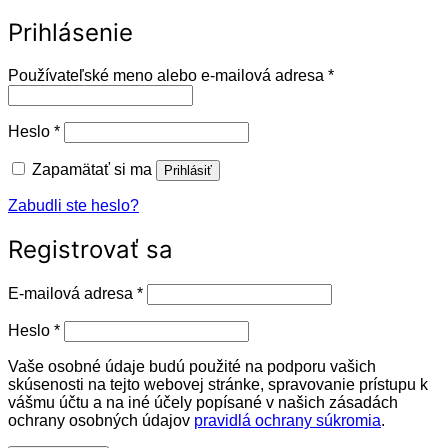
Prihlásenie
Povinné
Používateľské meno alebo e-mailová adresa
*
Povinné
Heslo
*
Zapamätať si ma
Prihlásiť
Zabudli ste heslo?
Registrovať sa
Povinné
E-mailová adresa
*
Povinné
Heslo
*
Vaše osobné údaje budú použité na podporu vašich
skúsenosti na tejto webovej stránke, spravovanie prístupu k
vášmu účtu a na iné účely popísané v našich zásadách
ochrany osobných údajov
pravidlá ochrany súkromia
.