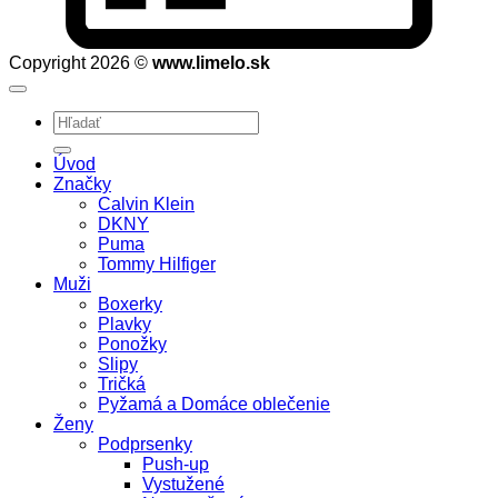
Copyright 2026 ©
www.limelo.sk
Hľadať:
Úvod
Značky
Calvin Klein
DKNY
Puma
Tommy Hilfiger
Muži
Boxerky
Plavky
Ponožky
Slipy
Tričká
Pyžamá a Domáce oblečenie
Ženy
Podprsenky
Push-up
Vystužené