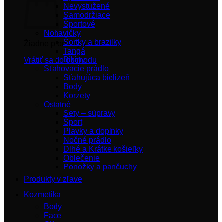
Nevystužené
Samodržiace
Športové
Nohavičky
Šortky a brazilky
Žiadne produkty v košíku.
Tangá
Bikiny
Vrátiť sa do obchodu
Sťahovacie prádlo
Sťahujúca bielizeň
Body
Korzety
Ostatné
Sety – súpravy
Šport
Plavky a doplnky
Nočné prádlo
Dlhé a Krátke košieľky
Oblečenie
Ponožky a pančuchy
Produkty v zľave
Kozmetika
Body
Face