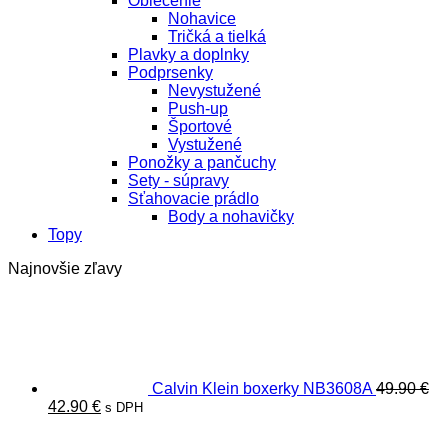
Oblečenie
Nohavice
Tričká a tielká
Plavky a doplnky
Podprsenky
Nevystužené
Push-up
Športové
Vystužené
Ponožky a pančuchy
Sety - súpravy
Sťahovacie prádlo
Body a nohavičky
Topy
Najnovšie zľavy
Calvin Klein boxerky NB3608A
49.90
€
Pôvodná
Aktuálna
42.90
€
s DPH
cena
cena
bola:
je: