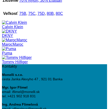
Zloženie
70% Nylon, 30% Elastan
Veľkosť
75B
,
75C
,
75D
,
80B
,
80C
Calvin Klein
DKNY
MarocMaroc
Puma
Tommy Hilfiger
Kontakty
Monelli s.r.o.
cesta Janka Alexyho 47 , 921 01 Banka
Mgr. Igor Flimel
email: iflimel@monelli.sk
tel.:+421 902 918 831
Ing. Andrea Flimelová
email: aflimelova@monelli.sk