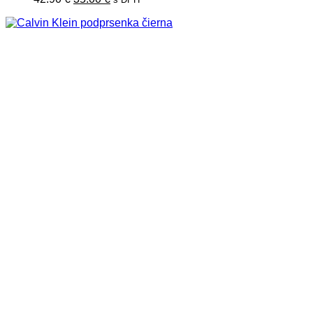
cena
cena
bola:
je:
42.90 €.
35.00 €.