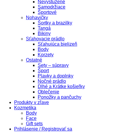
Nevystužené
Samodržiace
Športové
Nohavičky
Šortky a brazilky
Tangá
Bikiny
Sťahovacie prádlo
Sťahujúca bielizeň
Body
Korzety
Ostatné
Sety – súpravy
Šport
Plavky a doplnky
Nočné prádlo
Dlhé a Krátke košieľky
Oblečenie
Ponožky a pančuchy
Produkty v zľave
Kozmetika
Body
Face
Gift sets
Prihlásenie / Registrovať sa