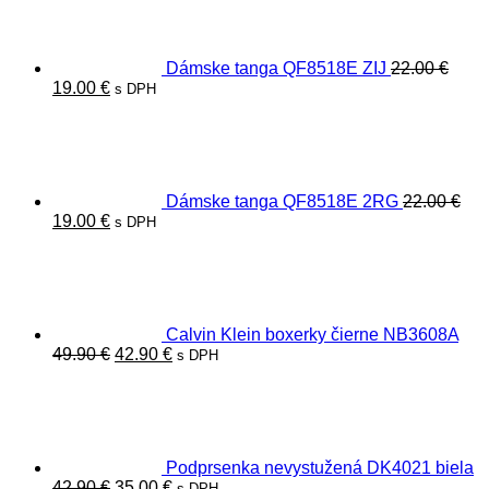
49.90 €.
42.90 €.
Dámske tanga QF8518E ZIJ
22.00
€
Pôvodná
Aktuálna
19.00
€
s DPH
cena
cena
bola:
je:
22.00 €.
19.00 €.
Dámske tanga QF8518E 2RG
22.00
€
Pôvodná
Aktuálna
19.00
€
s DPH
cena
cena
bola:
je:
22.00 €.
19.00 €.
Calvin Klein boxerky čierne NB3608A
Pôvodná
Aktuálna
49.90
€
42.90
€
s DPH
cena
cena
bola:
je:
49.90 €.
42.90 €.
Podprsenka nevystužená DK4021 biela
Pôvodná
Aktuálna
42.90
€
35.00
€
s DPH