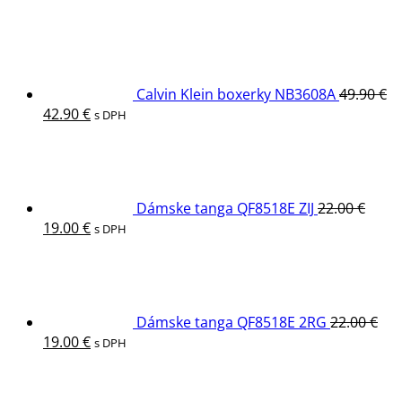
Calvin Klein boxerky NB3608A
49.90
€
Pôvodná
Aktuálna
42.90
€
s DPH
cena
cena
bola:
je:
49.90 €.
42.90 €.
Dámske tanga QF8518E ZIJ
22.00
€
Pôvodná
Aktuálna
19.00
€
s DPH
cena
cena
bola:
je:
22.00 €.
19.00 €.
Dámske tanga QF8518E 2RG
22.00
€
Pôvodná
Aktuálna
19.00
€
s DPH
cena
cena
bola:
je:
22.00 €.
19.00 €.