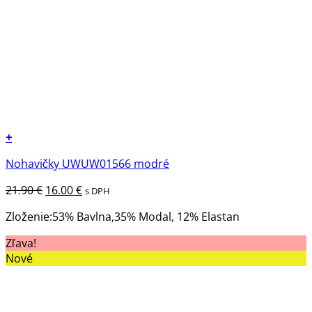
+
Tento
Nohavičky UWUW01566 modré
produkt
má
Pôvodná
Aktuálna
21.90
€
16.00
€
s DPH
viacero
cena
cena
variantov.
Zloženie:53% Bavlna,35% Modal, 12% Elastan
bola:
je:
Možnosti
21.90 €.
16.00 €.
Zľava!
si
Nové
môžete
vybrať
na
stránke