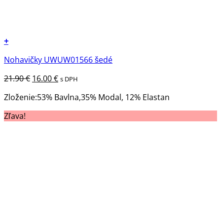
+
Tento
Nohavičky UWUW01566 šedé
produkt
má
Pôvodná
Aktuálna
21.90
€
16.00
€
s DPH
viacero
cena
cena
variantov.
Zloženie:53% Bavlna,35% Modal, 12% Elastan
bola:
je:
Možnosti
21.90 €.
16.00 €.
Zľava!
si
môžete
vybrať
na
stránke
produktu.