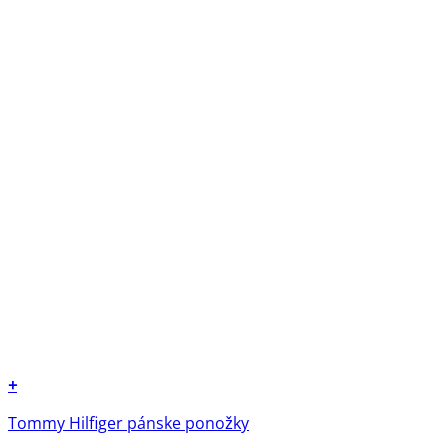
+
Tento
Tommy Hilfiger pánske ponožky
produkt