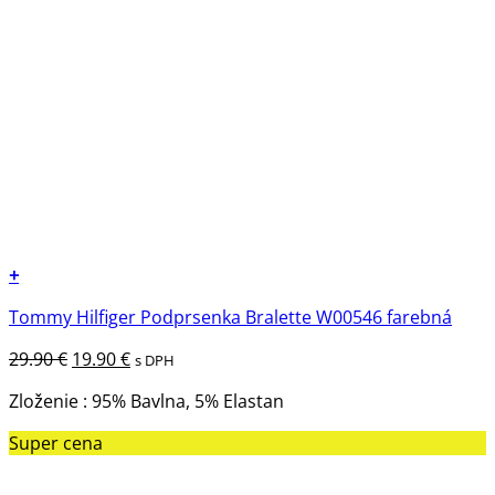
+
Tento
Tommy Hilfiger Podprsenka Bralette W00546 farebná
produkt
má
Pôvodná
Aktuálna
29.90
€
19.90
€
s DPH
viacero
cena
cena
variantov.
Zloženie : 95% Bavlna, 5% Elastan
bola:
je:
Možnosti
29.90 €.
19.90 €.
Super cena
si
môžete
vybrať