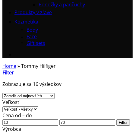
Ponožky a pančuchy
Produkty v zľave
Kozmetika
Body
Face
Gift sets
Home
»
Tommy Hilfiger
Filter
Zoradené
Zobrazuje sa 16 výsledkov
podľa
najnovších
Veľkosť
Cena od – do
Minimálna
Maximálna
Filter
cena
cena
Výrobca