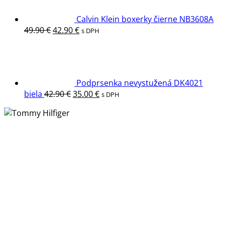
Calvin Klein boxerky čierne NB3608A
Pôvodná
Aktuálna
49.90
€
42.90
€
s DPH
cena
cena
bola:
je:
49.90 €.
42.90 €.
Podprsenka nevystužená DK4021
Pôvodná
Aktuálna
biela
42.90
€
35.00
€
s DPH
cena
cena
bola:
je:
42.90 €.
35.00 €.