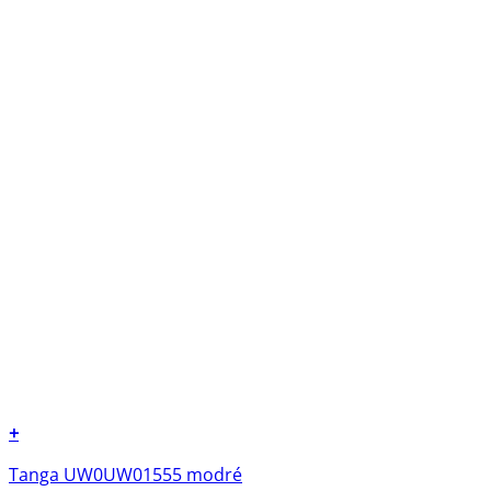
+
Tento
Tanga UW0UW01555 modré
produkt