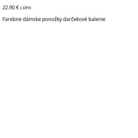
má
22.90
€
s DPH
viacero
variantov.
Farebne dámske ponožky darčekové balenie
Možnosti
si
môžete
vybrať
na
stránke
produktu.