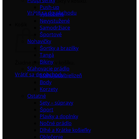
Podprsenky
Žiadne produkty v košíku.
Push-up
Vrátiť sa do obchodu
Vystužené
Nevystužené
Košík
Samodržiace
Športové
Nohavičky
Šortky a brazilky
Tangá
Bikiny
Žiadne produkty v košíku.
Sťahovacie prádlo
Vrátiť sa do obchodu
Sťahujúca bielizeň
Body
Korzety
Ostatné
Sety – súpravy
Šport
Plavky a doplnky
Nočné prádlo
Dlhé a Krátke košieľky
Oblečenie