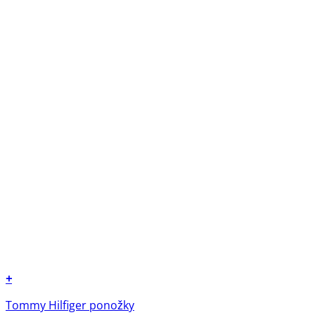
+
Tento
Tommy Hilfiger ponožky
produkt