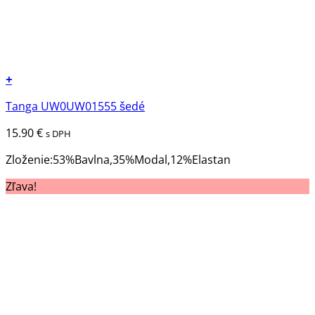
+
Tento
Tanga UW0UW01555 šedé
produkt
má
15.90
€
s DPH
viacero
variantov.
Zloženie:53%Bavlna,35%Modal,12%Elastan
Možnosti
Zľava!
si
môžete
vybrať
na
stránke
produktu.