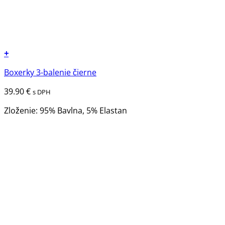
+
Tento
Boxerky 3-balenie čierne
produkt
má
39.90
€
s DPH
viacero
variantov.
Zloženie: 95% Bavlna, 5% Elastan
Možnosti
si
môžete
vybrať
na
stránke
produktu.