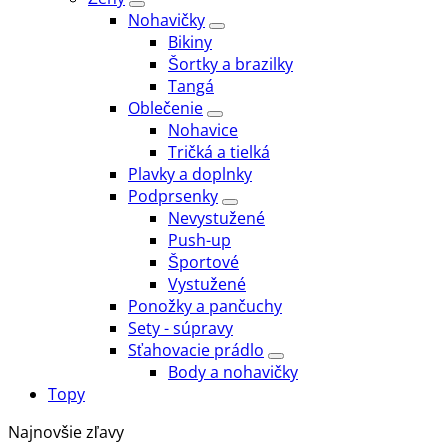
Nohavičky
Bikiny
Šortky a brazilky
Tangá
Oblečenie
Nohavice
Tričká a tielká
Plavky a doplnky
Podprsenky
Nevystužené
Push-up
Športové
Vystužené
Ponožky a pančuchy
Sety - súpravy
Sťahovacie prádlo
Body a nohavičky
Topy
Najnovšie zľavy