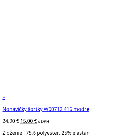
+
Tento
Nohavičky šortky W00712 416 modré
produkt
má
Pôvodná
Aktuálna
24.90
€
15.00
€
s DPH
viacero
cena
cena
variantov.
Zloženie : 75% polyester, 25% elastan
bola:
je:
Možnosti