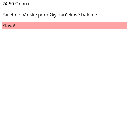
má
24.50
€
s DPH
viacero
variantov.
Farebne pánske ponožky darčekové balenie
Možnosti
Zľava!
si
môžete
vybrať
na
stránke
produktu.