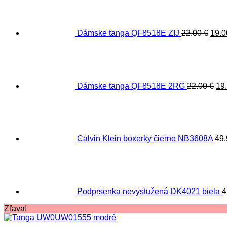
bola
22.0
Dámske tanga QF8518E ZIJ
22.00
€
19.
Pô
ce
bol
22.
Dámske tanga QF8518E 2RG
22.00
€
19
Calvin Klein boxerky čierne NB3608A
49
Podprsenka nevystužená DK4021 biela
4
Zľava!