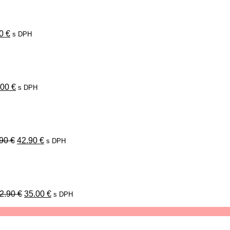
:
je:
0 €.
19.00 €.
00
€
s DPH
vodná
Aktuálna
na
cena
a:
je:
00 €.
19.00 €.
.00
€
s DPH
Pôvodná
Aktuálna
cena
cena
bola:
je:
49.90 €.
42.90 €.
.90
€
42.90
€
s DPH
Pôvodná
Aktuálna
cena
cena
bola:
je:
42.90 €.
35.00 €.
2.90
€
35.00
€
s DPH