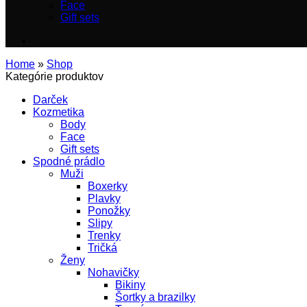
Face
Gift sets
Home
»
Shop
Kategórie produktov
Darček
Kozmetika
Body
Face
Gift sets
Spodné prádlo
Muži
Boxerky
Plavky
Ponožky
Slipy
Trenky
Tričká
Ženy
Nohavičky
Bikiny
Šortky a brazilky