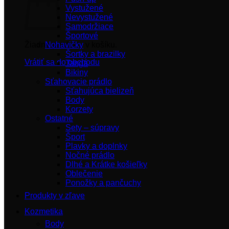
Vystužené
Nevystužené
Samodržiace
Športové
Žiadne produkty v košíku.
Nohavičky
Šortky a brazilky
Vrátiť sa do obchodu
Tangá
Bikiny
Sťahovacie prádlo
Sťahujúca bielizeň
Body
Korzety
Ostatné
Sety – súpravy
Šport
Plavky a doplnky
Nočné prádlo
Dlhé a Krátke košieľky
Oblečenie
Ponožky a pančuchy
Produkty v zľave
Kozmetika
Body