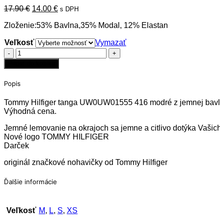
Pôvodná
Aktuálna
17.90
€
14.00
€
s DPH
cena
cena
Zloženie:53% Bavlna,35% Modal, 12% Elastan
bola:
je:
17.90 €.
14.00 €.
Veľkosť
Vymazať
množstvo
Tanga
Pridať do košíka
UW0UW01555
modré
Popis
Tommy Hilfiger tanga UW0UW01555 416 modré z jemnej bavlny,
Výhodná cena.
Jemné lemovanie na okrajoch sa jemne a citlivo dotýka Vašich
Nové logo TOMMY HILFIGER
Darček
originál značkové nohavičky od Tommy Hilfiger
Ďalšie informácie
Veľkosť
M
,
L
,
S
,
XS