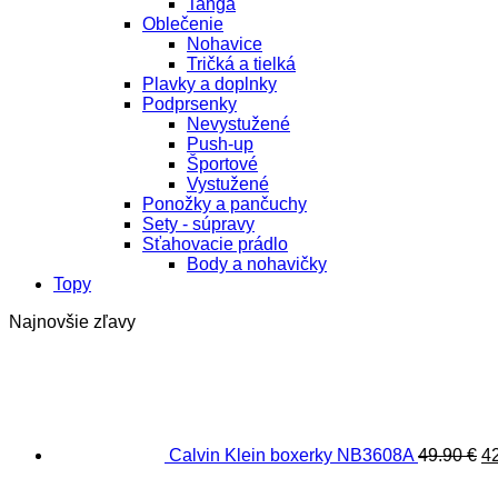
Tangá
Oblečenie
Nohavice
Tričká a tielká
Plavky a doplnky
Podprsenky
Nevystužené
Push-up
Športové
Vystužené
Ponožky a pančuchy
Sety - súpravy
Sťahovacie prádlo
Body a nohavičky
Topy
Najnovšie zľavy
P
c
bo
49
Calvin Klein boxerky NB3608A
49.90
€
4
Pôv
cen