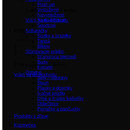
Push-up
Vystužené
Žiadne produkty v košíku.
Nevystužené
Vrátiť sa do obchodu
Samodržiace
Športové
Košík
Nohavičky
Šortky a brazilky
Tangá
Bikiny
Sťahovacie prádlo
Sťahujúca bielizeň
Body
Žiadne produkty v košíku.
Korzety
Ostatné
Vrátiť sa do obchodu
Sety – súpravy
Šport
Plavky a doplnky
Nočné prádlo
Dlhé a Krátke košieľky
Oblečenie
Ponožky a pančuchy
Produkty v zľave
Kozmetika