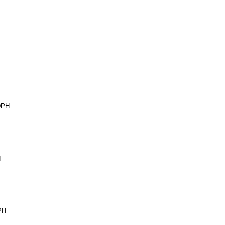
DPH
H
PH