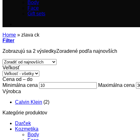
Body
Face
Gift sets
Home
»
zlava ck
Filter
Zobrazujú sa 2 výsledky
Zoradené podľa najnovších
Veľkosť
Cena od – do
Minimálna cena
Maximálna cena
Výrobca
Calvin Klein
(2)
Kategórie produktov
Darček
Kozmetika
Body