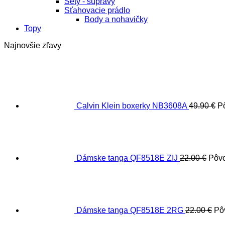
Sety - súpravy
Sťahovacie prádlo
Body a nohavičky
Topy
Najnovšie zľavy
Calvin Klein boxerky NB3608A
49.90
€
P
Dámske tanga QF8518E ZIJ
22.00
€
Pôvo
Dámske tanga QF8518E 2RG
22.00
€
Pô