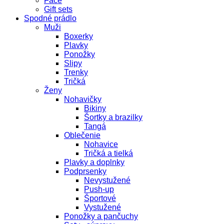
Face
Gift sets
Spodné prádlo
Muži
Boxerky
Plavky
Ponožky
Slipy
Trenky
Tričká
Ženy
Nohavičky
Bikiny
Šortky a brazilky
Tangá
Oblečenie
Nohavice
Tričká a tielká
Plavky a doplnky
Podprsenky
Nevystužené
Push-up
Športové
Vystužené
Ponožky a pančuchy