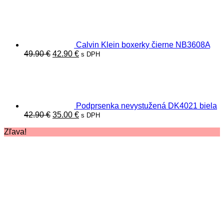
cena
cena
bola:
je:
22.00 €.
19.00 €.
Calvin Klein boxerky čierne NB3608A
Pôvodná
Aktuálna
49.90
€
42.90
€
s DPH
cena
cena
bola:
je:
49.90 €.
42.90 €.
Podprsenka nevystužená DK4021 biela
Pôvodná
Aktuálna
42.90
€
35.00
€
s DPH
cena
cena
Zľava!
bola:
je:
42.90 €.
35.00 €.