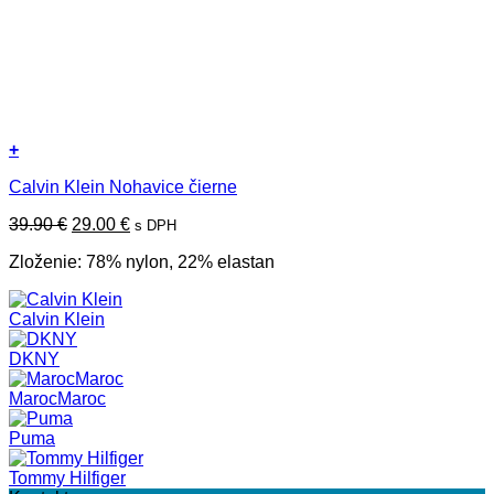
+
Tento
Calvin Klein Nohavice čierne
produkt
má
Pôvodná
Aktuálna
39.90
€
29.00
€
s DPH
viacero
cena
cena
variantov.
Zloženie: 78% nylon, 22% elastan
bola:
je:
Možnosti
39.90 €.
29.00 €.
si
môžete
Calvin Klein
vybrať
na
DKNY
stránke
produktu.
MarocMaroc
Puma
Tommy Hilfiger