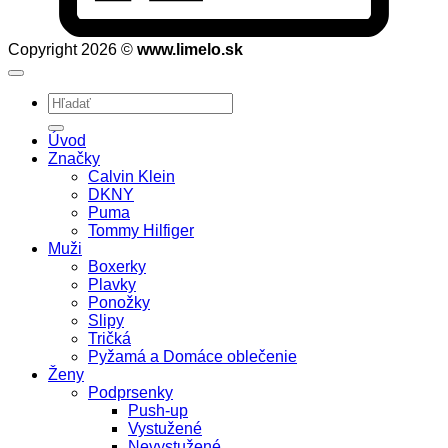
Copyright 2026 ©
www.limelo.sk
Hľadať:
Úvod
Značky
Calvin Klein
DKNY
Puma
Tommy Hilfiger
Muži
Boxerky
Plavky
Ponožky
Slipy
Tričká
Pyžamá a Domáce oblečenie
Ženy
Podprsenky
Push-up
Vystužené
Nevystužené