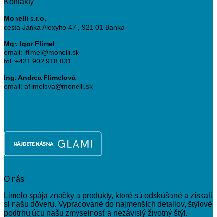
Kontakty
Monelli s.r.o.
cesta Janka Alexyho 47 , 921 01 Banka
Mgr. Igor Flimel
email: iflimel@monelli.sk
tel.:+421 902 918 831
Ing. Andrea Flimelová
email: aflimelova@monelli.sk
O nás
Limelo spája značky a produkty, ktoré sú odskúšané a získali
si našu dôveru. Vypracované do najmenších detailov, štýlové
podtrhujúcu našu zmyselnosť a nezávislý životný štýl.