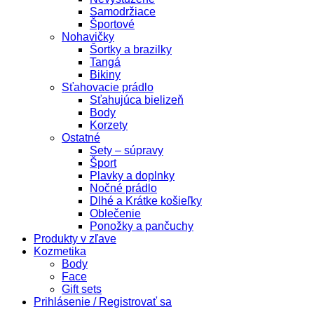
Samodržiace
Športové
Nohavičky
Šortky a brazilky
Tangá
Bikiny
Sťahovacie prádlo
Sťahujúca bielizeň
Body
Korzety
Ostatné
Sety – súpravy
Šport
Plavky a doplnky
Nočné prádlo
Dlhé a Krátke košieľky
Oblečenie
Ponožky a pančuchy
Produkty v zľave
Kozmetika
Body
Face
Gift sets
Prihlásenie / Registrovať sa