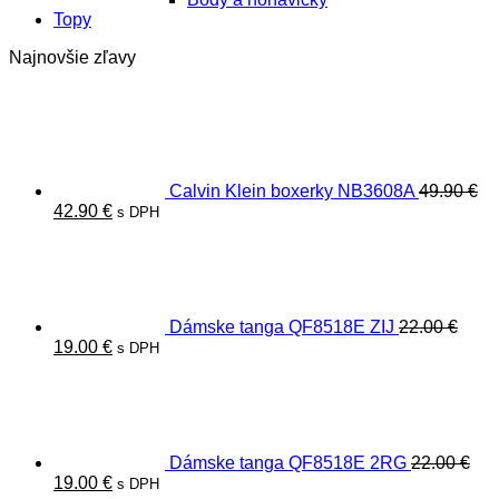
Topy
Najnovšie zľavy
Calvin Klein boxerky NB3608A
49.90
€
Pôvodná
Aktuálna
42.90
€
s DPH
cena
cena
bola:
je:
49.90 €.
42.90 €.
Dámske tanga QF8518E ZIJ
22.00
€
Pôvodná
Aktuálna
19.00
€
s DPH
cena
cena
bola:
je:
22.00 €.
19.00 €.
Dámske tanga QF8518E 2RG
22.00
€
Pôvodná
Aktuálna
19.00
€
s DPH