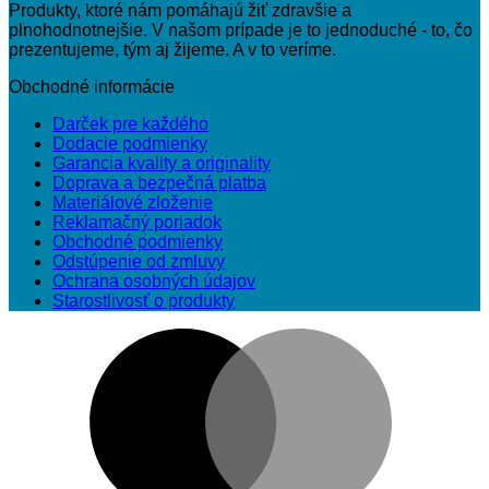
Produkty, ktoré nám pomáhajú žiť zdravšie a
plnohodnotnejšie. V našom prípade je to jednoduché - to, čo
prezentujeme, tým aj žijeme. A v to veríme.
Obchodné informácie
Darček pre každého
Dodacie podmienky
Garancia kvality a originality
Doprava a bezpečná platba
Materiálové zloženie
Reklamačný poriadok
Obchodné podmienky
Odstúpenie od zmluvy
Ochrana osobných údajov
Starostlivosť o produkty
M