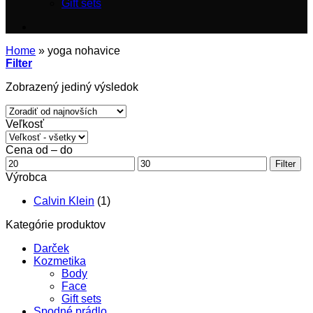
Gift sets
Home
»
yoga nohavice
Filter
Zobrazený jediný výsledok
Veľkosť
Cena od – do
Minimálna
Maximálna
Filter
cena
cena
Výrobca
Calvin Klein
(1)
Kategórie produktov
Darček
Kozmetika
Body
Face
Gift sets
Spodné prádlo