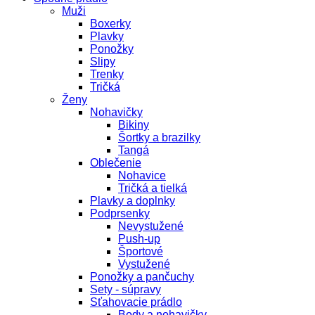
Muži
Boxerky
Plavky
Ponožky
Slipy
Trenky
Tričká
Ženy
Nohavičky
Bikiny
Šortky a brazilky
Tangá
Oblečenie
Nohavice
Tričká a tielká
Plavky a doplnky
Podprsenky
Nevystužené
Push-up
Športové
Vystužené
Ponožky a pančuchy
Sety - súpravy
Sťahovacie prádlo
Body a nohavičky