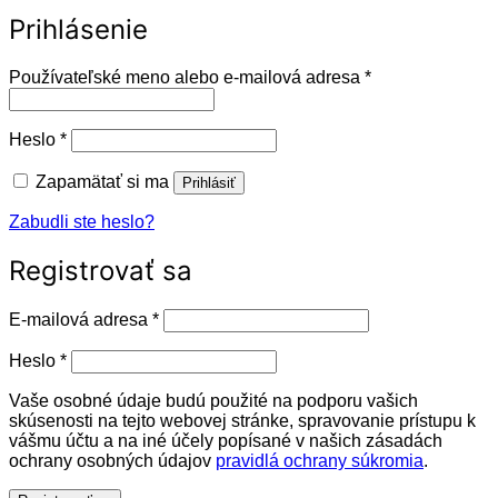
Prihlásenie
Povinné
Používateľské meno alebo e-mailová adresa
*
Povinné
Heslo
*
Zapamätať si ma
Prihlásiť
Zabudli ste heslo?
Registrovať sa
Povinné
E-mailová adresa
*
Povinné
Heslo
*
Vaše osobné údaje budú použité na podporu vašich
skúsenosti na tejto webovej stránke, spravovanie prístupu k
vášmu účtu a na iné účely popísané v našich zásadách
ochrany osobných údajov
pravidlá ochrany súkromia
.