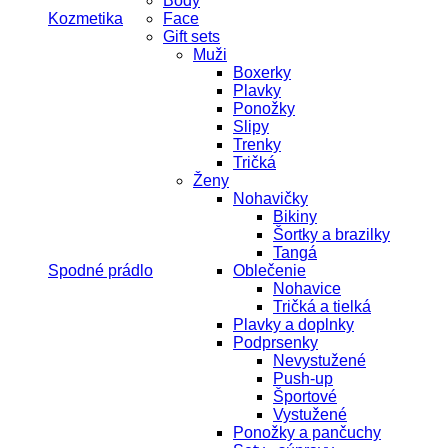
Body
Kozmetika
Face
Gift sets
Muži
Boxerky
Plavky
Ponožky
Slipy
Trenky
Tričká
Ženy
Nohavičky
Bikiny
Šortky a brazilky
Tangá
Spodné prádlo
Oblečenie
Nohavice
Tričká a tielká
Plavky a doplnky
Podprsenky
Nevystužené
Push-up
Športové
Vystužené
Ponožky a pančuchy