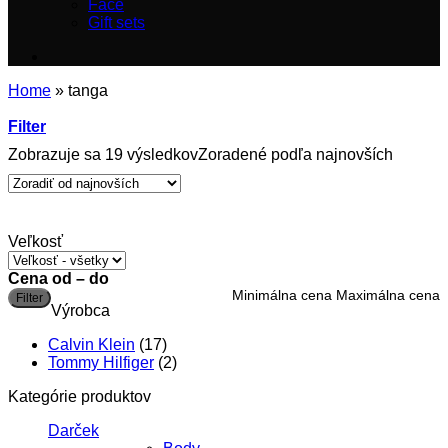
Face
Gift sets
Home
»
tanga
Filter
Zobrazuje sa 19 výsledkov
Zoradené podľa najnovších
Veľkosť
Cena od – do
Minimálna cena
Maximálna cena
Filter
Výrobca
Calvin Klein
(17)
Tommy Hilfiger
(2)
Kategórie produktov
Darček