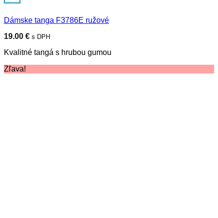
Dámske tanga F3786E ružové
19.00
€
s DPH
Kvalitné tangá s hrubou gumou
Zľava!