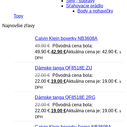
Sety - súpravy
Sťahovacie prádlo
Body a nohavičky
Topy
Najnovšie zľavy
Calvin Klein boxerky NB3608A
49.90
€
Pôvodná cena bola:
49.90 €.
42.90
€
Aktuálna cena je: 42.90 €.
s
DPH
Dámske tanga QF8518E ZIJ
22.00
€
Pôvodná cena bola:
22.00 €.
19.00
€
Aktuálna cena je: 19.00 €.
s
DPH
Dámske tanga QF8518E 2RG
22.00
€
Pôvodná cena bola:
22.00 €.
19.00
€
Aktuálna cena je: 19.00 €.
s
DPH
Calvin Klein boxerky čierne NB3608A