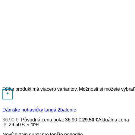
Tento produkt má viacero variantov. Možnosti si môžete vybrať
+
Dámske nohavičky tangá 2balenie
36.90
€
Pôvodná cena bola: 36.90 €.
29.50
€
Aktuálna cena
je: 29.50 €.
s DPH
Nový dizajn gumy pre lepšie pohodlie