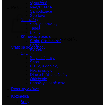
Vystužené
Nevystužené
Košík
Samodržiace
Športové
Nohavičky
Šortky a brazilky
Tangá
Bikiny
Sťahovacie prádlo
Žiadne produkty v košíku.
Sťahujúca bielizeň
Body
Vrátiť sa do obchodu
Korzety
Ostatné
Sety – súpravy
Šport
Plavky a doplnky
Nočné prádlo
Dlhé a Krátke košieľky
Oblečenie
Ponožky a pančuchy
Produkty v zľave
Kozmetika
Body