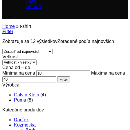
Face
Gift sets
Home
»
t-shirt
Filter
Zobrazuje sa 12 výsledkov
Zoradené podľa najnovších
Veľkosť
Cena od – do
Minimálna cena
Maximálna cena
Filter
Výrobca
Calvin Klein
(4)
Puma
(8)
Kategórie produktov
Darček
Kozmetika