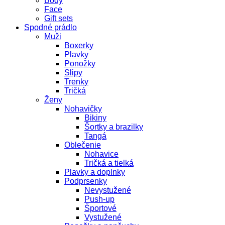
Body
Face
Gift sets
Spodné prádlo
Muži
Boxerky
Plavky
Ponožky
Slipy
Trenky
Tričká
Ženy
Nohavičky
Bikiny
Šortky a brazilky
Tangá
Oblečenie
Nohavice
Tričká a tielká
Plavky a doplnky
Podprsenky
Nevystužené
Push-up
Športové
Vystužené