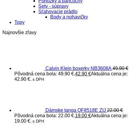
Ponožky a pančuchy
Sety - súpravy
Sťahovacie prádlo
Body a nohavičky
Topy
Najnovšie zľavy
Calvin Klein boxerky NB3608A
49.90
€
Pôvodná cena bola: 49.90 €.
42.90
€
Aktuálna cena je:
42.90 €.
s DPH
Dámske tanga QF8518E ZIJ
22.00
€
Pôvodná cena bola: 22.00 €.
19.00
€
Aktuálna cena je:
19.00 €.
s DPH