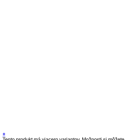
+
Tento produkt má viacero variantov. Možnosti si môžete