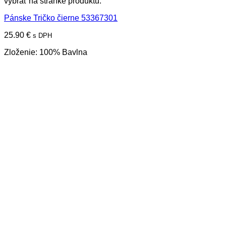
vybrať na stránke produktu.
Pánske Tričko čierne 53367301
25.90
€
s DPH
Zloženie: 100% Bavlna