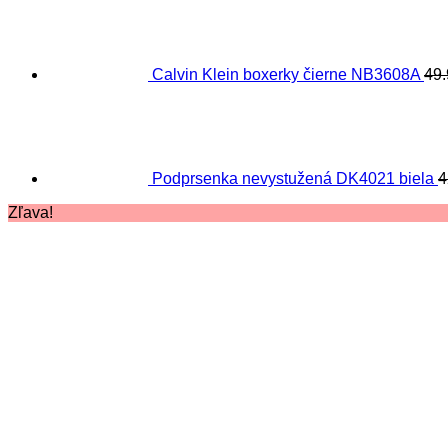
Calvin Klein boxerky čierne NB3608A
49
Podprsenka nevystužená DK4021 biela
4
Zľava!