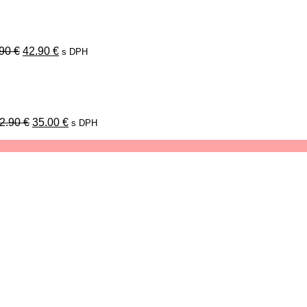
cena
cena
bola:
je:
49.90 €.
42.90 €.
.90
€
42.90
€
s DPH
Pôvodná
Aktuálna
cena
cena
bola:
je:
42.90 €.
35.00 €.
2.90
€
35.00
€
s DPH