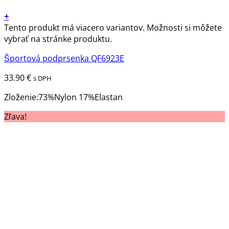
+
Tento produkt má viacero variantov. Možnosti si môžete
vybrať na stránke produktu.
Športová podprsenka QF6923E
33.90
€
s DPH
Zloženie:73%Nylon 17%Elastan
Zľava!