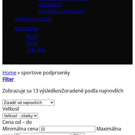
Oblečenie
Ponožky a pančuchy
Produkty v zľave
Kozmetika
Body
Face
Gift sets
Home
»
sportove podprsenky
Filter
Zobrazuje sa 13 výsledkov
Zoradené podľa najnovších
Veľkosť
Cena od – do
Minimálna cena
Maximálna