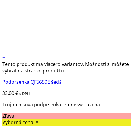
+
Tento produkt má viacero variantov. Možnosti si môžete
vybrať na stránke produktu.
Podprsenka QF5650E šedá
33.00
€
s DPH
Trojholnikova podprsenka jemne vystužená
Zľava!
Výborná cena !!!