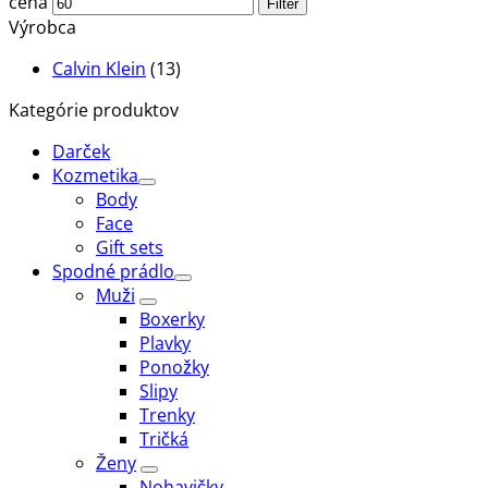
cena
Filter
Výrobca
Calvin Klein
(13)
Kategórie produktov
Darček
Kozmetika
Body
Face
Gift sets
Spodné prádlo
Muži
Boxerky
Plavky
Ponožky
Slipy
Trenky
Tričká
Ženy
Nohavičky