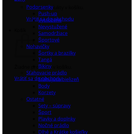
Podprsenky
Žiadne produkty v košíku.
Push-up
Vrátiť sa do obchodu
Vystužené
Nevystužené
Košík
Samodržiace
Športové
Nohavičky
Šortky a brazilky
Tangá
Bikiny
Žiadne produkty v košíku.
Sťahovacie prádlo
Vrátiť sa do obchodu
Sťahujúca bielizeň
Body
Korzety
Ostatné
Sety – súpravy
Šport
Plavky a doplnky
Nočné prádlo
Dlhé a Krátke košieľky