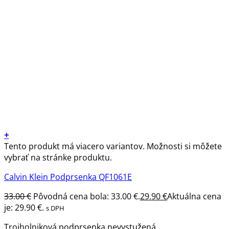
+
Tento produkt má viacero variantov. Možnosti si môžete
vybrať na stránke produktu.
Calvin Klein Podprsenka QF1061E
33.00
€
Pôvodná cena bola: 33.00 €.
29.90
€
Aktuálna cena
je: 29.90 €.
s DPH
Trojholniková podprsenka nevystužená