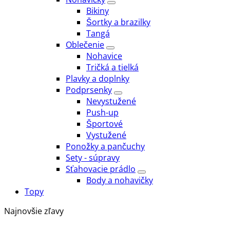
Bikiny
Šortky a brazilky
Tangá
Oblečenie
Nohavice
Tričká a tielká
Plavky a doplnky
Podprsenky
Nevystužené
Push-up
Športové
Vystužené
Ponožky a pančuchy
Sety - súpravy
Sťahovacie prádlo
Body a nohavičky
Topy
Najnovšie zľavy