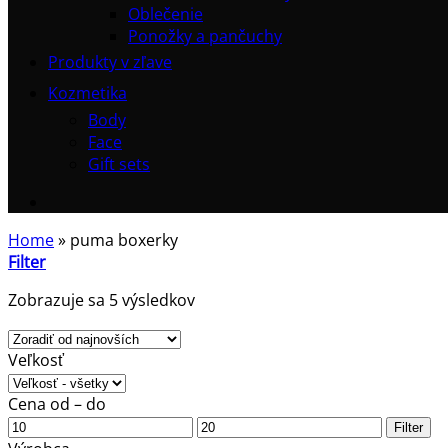
Oblečenie
Ponožky a pančuchy
Produkty v zľave
Kozmetika
Body
Face
Gift sets
Home
»
puma boxerky
Filter
Zoradené
Zobrazuje sa 5 výsledkov
podľa
najnovších
Veľkosť
Cena od – do
Minimálna
Maximálna
Filter
cena
cena