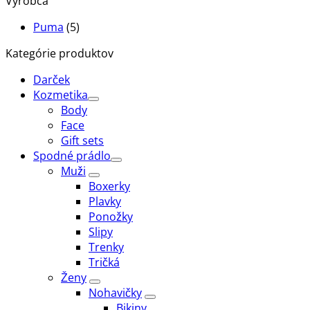
Výrobca
Puma
(5)
Kategórie produktov
Darček
Kozmetika
Body
Face
Gift sets
Spodné prádlo
Muži
Boxerky
Plavky
Ponožky
Slipy
Trenky
Tričká
Ženy
Nohavičky
Bikiny