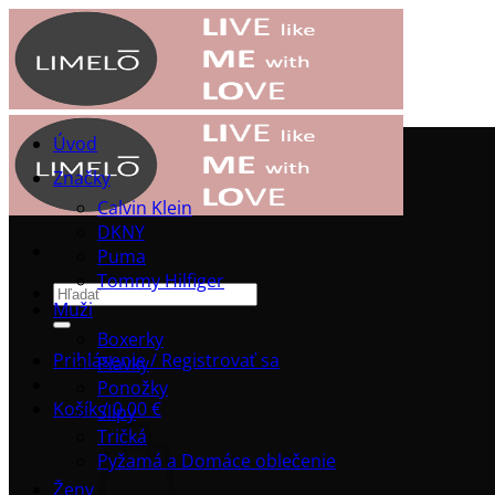
Přeskočit
na
obsah
Úvod
Značky
Calvin Klein
DKNY
Puma
Tommy Hilfiger
Hľadať:
Muži
Boxerky
Prihlásenie / Registrovať sa
Plavky
Ponožky
Košík /
0.00
€
Slipy
Tričká
Pyžamá a Domáce oblečenie
Ženy