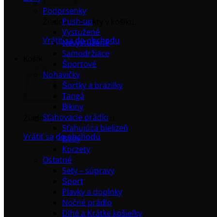
Podprsenky
Push-up
Žiadne produkty v košíku.
Vystužené
Vrátiť sa do obchodu
Nevystužené
Samodržiace
Košík
Športové
Nohavičky
Šortky a brazilky
Tangá
Bikiny
Sťahovacie prádlo
Žiadne produkty v košíku.
Sťahujúca bielizeň
Vrátiť sa do obchodu
Body
Korzety
Ostatné
Sety – súpravy
Šport
Plavky a doplnky
Nočné prádlo
Dlhé a Krátke košieľky