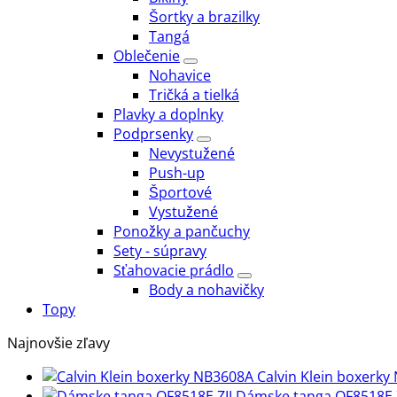
Šortky a brazilky
Tangá
Oblečenie
Nohavice
Tričká a tielká
Plavky a doplnky
Podprsenky
Nevystužené
Push-up
Športové
Vystužené
Ponožky a pančuchy
Sety - súpravy
Sťahovacie prádlo
Body a nohavičky
Topy
Najnovšie zľavy
Calvin Klein boxerk
Dámske tanga QF8518E Z