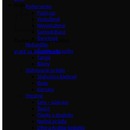
Košík
Podprsenky
Push-up
Vystužené
Nevystužené
Samodržiace
Športové
Žiadne produkty v košíku.
Nohavičky
Šortky a brazilky
Vrátiť sa do obchodu
Tangá
Bikiny
Sťahovacie prádlo
Sťahujúca bielizeň
Body
Korzety
Ostatné
Sety – súpravy
Šport
Plavky a doplnky
Nočné prádlo
Dlhé a Krátke košieľky