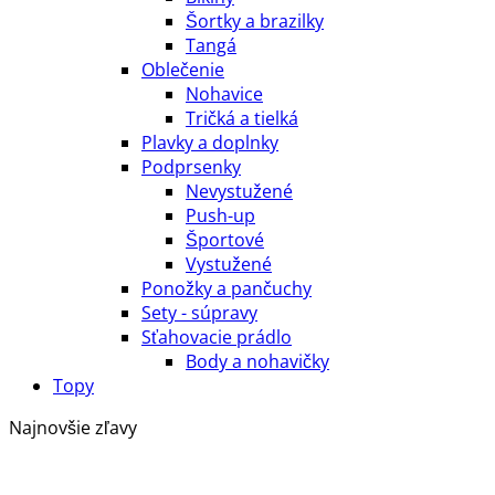
Šortky a brazilky
Tangá
Oblečenie
Nohavice
Tričká a tielká
Plavky a doplnky
Podprsenky
Nevystužené
Push-up
Športové
Vystužené
Ponožky a pančuchy
Sety - súpravy
Sťahovacie prádlo
Body a nohavičky
Topy
Najnovšie zľavy
P
c