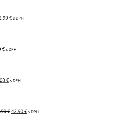
ola:
je:
9.90 €.
42.90 €.
2.90
€
s DPH
odná
Aktuálna
cena
je:
 €.
19.00 €.
0
€
s DPH
vodná
Aktuálna
na
cena
a:
je:
00 €.
19.00 €.
.00
€
s DPH
Pôvodná
Aktuálna
cena
cena
bola:
je:
49.90 €.
42.90 €.
.90
€
42.90
€
s DPH
Pôvodná
Aktuálna
cena
cena
bola:
je: