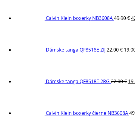
b
4
Calvin Klein boxerky NB3608A
49.90
€
4
Pôv
cena
bola:
22.00
Dámske tanga QF8518E ZIJ
22.00
€
19.0
Pô
ce
bol
22.
Dámske tanga QF8518E 2RG
22.00
€
19
Calvin Klein boxerky čierne NB3608A
49