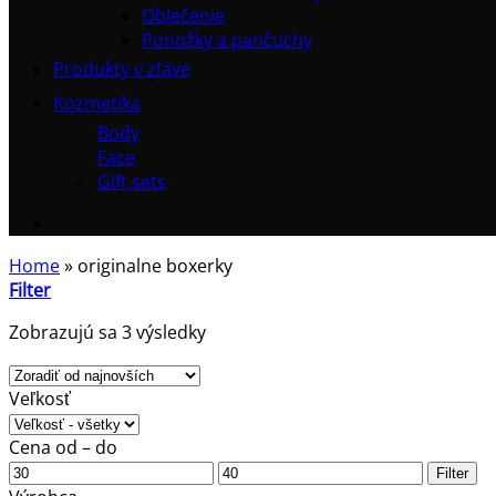
Oblečenie
Ponožky a pančuchy
Produkty v zľave
Kozmetika
Body
Face
Gift sets
Home
»
originalne boxerky
Filter
Zoradené
Zobrazujú sa 3 výsledky
podľa
najnovších
Veľkosť
Cena od – do
Minimálna
Maximálna
Filter
cena
cena