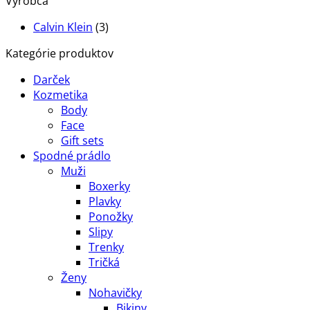
Výrobca
Calvin Klein
(3)
Kategórie produktov
Darček
Kozmetika
Body
Face
Gift sets
Spodné prádlo
Muži
Boxerky
Plavky
Ponožky
Slipy
Trenky
Tričká
Ženy
Nohavičky
Bikiny