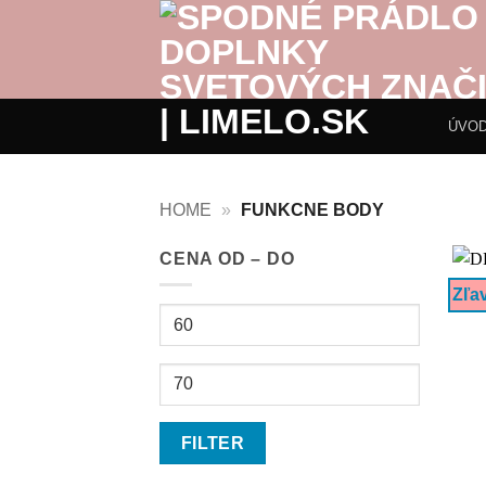
Přeskočit
na
obsah
ÚVO
HOME
»
FUNKCNE BODY
CENA OD – DO
Zľa
Minimálna
cena
Maximálna
cena
FILTER