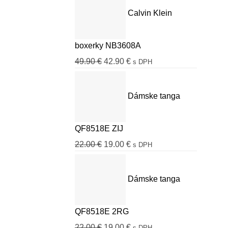
Calvin Klein
boxerky NB3608A
Pôvodná
Aktuálna
49.90
€
42.90
€
s DPH
cena
cena
bola:
je:
Dámske tanga
49.90 €.
42.90 €.
QF8518E ZIJ
Pôvodná
Aktuálna
22.00
€
19.00
€
s DPH
cena
cena
bola:
je:
Dámske tanga
22.00 €.
19.00 €.
QF8518E 2RG
Pôvodná
Aktuálna
22.00
€
19.00
€
s DPH