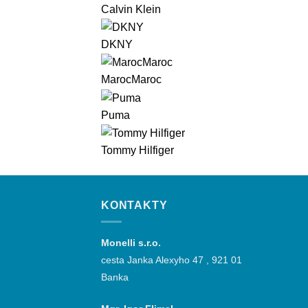
Calvin Klein
DKNY
MarocMaroc
Puma
Tommy Hilfiger
KONTAKTY
Monelli s.r.o.
cesta Janka Alexyho 47 , 921 01
Banka