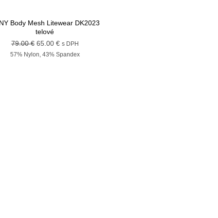
NY Body Mesh Litewear DK2023
telové
Pôvodná
Aktuálna
79.00
€
65.00
€
s DPH
cena
cena
57% Nylon, 43% Spandex
bola:
je:
79.00 €.
65.00 €.