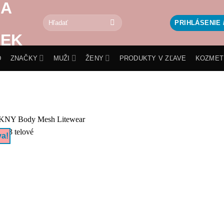
Hľadať:
PRIHLÁSENIE 
D
ZNAČKY
MUŽI
ŽENY
PRODUKTY V ZĽAVE
KOZMET
va!