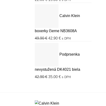
cena
cena
bola:
je:
Calvin Klein
22.00 €.
19.00 €.
boxerky čierne NB3608A
Pôvodná
Aktuálna
49.90
€
42.90
€
s DPH
cena
cena
bola:
je:
Podprsenka
49.90 €.
42.90 €.
nevystužená DK4021 biela
Pôvodná
Aktuálna
42.90
€
35.00
€
s DPH
cena
cena
bola:
je:
42.90 €.
35.00 €.