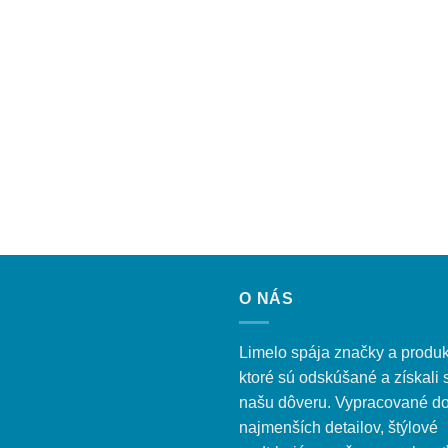
O NÁS
Limelo spája značky a produk
ktoré sú odskúšané a získali 
našu dôveru. Vypracované d
najmenších detailov, štýlové