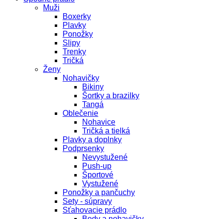
Muži
Boxerky
Plavky
Ponožky
Slipy
Trenky
Tričká
Ženy
Nohavičky
Bikiny
Šortky a brazilky
Tangá
Oblečenie
Nohavice
Tričká a tielká
Plavky a doplnky
Podprsenky
Nevystužené
Push-up
Športové
Vystužené
Ponožky a pančuchy
Sety - súpravy
Sťahovacie prádlo
Body a nohavičky