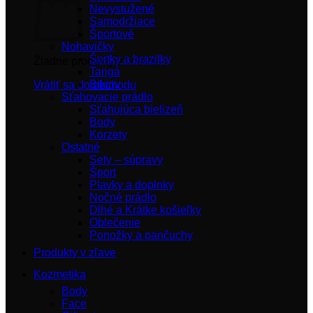
Nevystužené
Samodržiace
Športové
Nohavičky
Šortky a brazilky
Žiadne produkty v košíku.
Tangá
Bikiny
Vrátiť sa do obchodu
Sťahovacie prádlo
Sťahujúca bielizeň
Body
Korzety
Ostatné
Sety – súpravy
Šport
Plavky a doplnky
Nočné prádlo
Dlhé a Krátke košieľky
Oblečenie
Ponožky a pančuchy
Produkty v zľave
Kozmetika
Body
Face