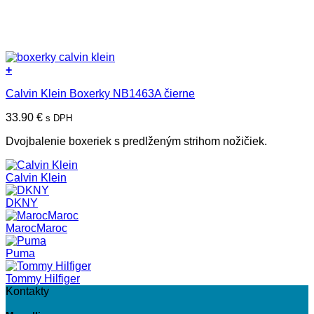
+
Tento
Calvin Klein Boxerky NB1463A čierne
produkt
má
33.90
€
s DPH
viacero
variantov.
Dvojbalenie boxeriek s predlženým strihom nožičiek.
Možnosti
si
môžete
Calvin Klein
vybrať
na
DKNY
stránke
produktu.
MarocMaroc
Puma
Tommy Hilfiger
Kontakty