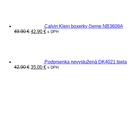
cena
cena
bola:
je:
22.00 €.
19.00 €.
Calvin Klein boxerky čierne NB3608A
Pôvodná
Aktuálna
49.90
€
42.90
€
s DPH
cena
cena
bola:
je:
49.90 €.
42.90 €.
Podprsenka nevystužená DK4021 biela
Pôvodná
Aktuálna
42.90
€
35.00
€
s DPH
cena
cena
bola:
je:
42.90 €.
35.00 €.