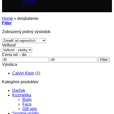
Gift sets
Home
»
dvojbalenie
Filter
Zobrazený jediný výsledok
Veľkosť
Cena od – do
Minimálna
Maximálna
Filter
cena
cena
Výrobca
Calvin Klein
(1)
Kategórie produktov
Darček
Kozmetika
Body
Face
Gift sets
Spodné prádlo