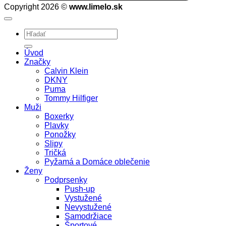
Copyright 2026 ©
www.limelo.sk
Hľadať:
Úvod
Značky
Calvin Klein
DKNY
Puma
Tommy Hilfiger
Muži
Boxerky
Plavky
Ponožky
Slipy
Tričká
Pyžamá a Domáce oblečenie
Ženy
Podprsenky
Push-up
Vystužené
Nevystužené
Samodržiace
Športové