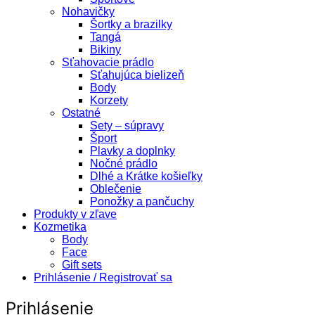
Nohavičky
Šortky a brazilky
Tangá
Bikiny
Sťahovacie prádlo
Sťahujúca bielizeň
Body
Korzety
Ostatné
Sety – súpravy
Šport
Plavky a doplnky
Nočné prádlo
Dlhé a Krátke košieľky
Oblečenie
Ponožky a pančuchy
Produkty v zľave
Kozmetika
Body
Face
Gift sets
Prihlásenie / Registrovať sa
Prihlásenie