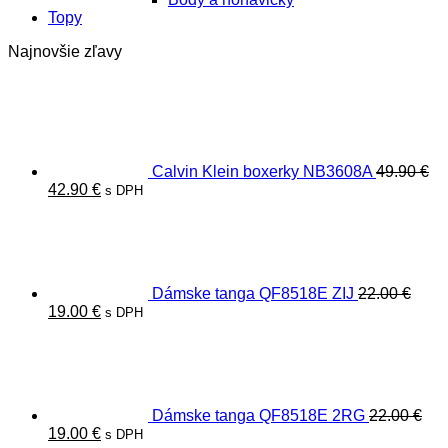
Topy
Najnovšie zľavy
Calvin Klein boxerky NB3608A
49.90
€
Pôvodná
Aktuálna
42.90
€
s DPH
cena
cena
bola:
je:
49.90 €.
42.90 €.
Dámske tanga QF8518E ZIJ
22.00
€
Pôvodná
Aktuálna
19.00
€
s DPH
cena
cena
bola:
je:
22.00 €.
19.00 €.
Dámske tanga QF8518E 2RG
22.00
€
Pôvodná
Aktuálna
19.00
€
s DPH