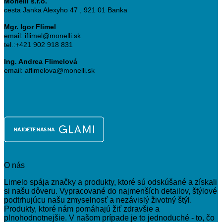
Monelli s.r.o.
cesta Janka Alexyho 47 , 921 01 Banka
Mgr. Igor Flimel
email: iflimel@monelli.sk
tel.:+421 902 918 831
Ing. Andrea Flimelová
email: aflimelova@monelli.sk
O nás
Limelo spája značky a produkty, ktoré sú odskúšané a získali
si našu dôveru. Vypracované do najmenších detailov, štýlové
podtrhujúcu našu zmyselnosť a nezávislý životný štýl.
Produkty, ktoré nám pomáhajú žiť zdravšie a
plnohodnotnejšie. V našom prípade je to jednoduché - to, čo