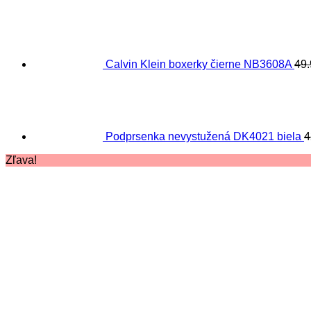
Calvin Klein boxerky čierne NB3608A
49
Podprsenka nevystužená DK4021 biela
4
Zľava!