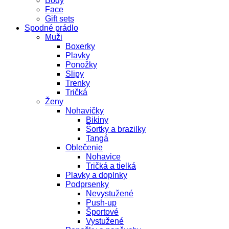
Body
Face
Gift sets
Spodné prádlo
Muži
Boxerky
Plavky
Ponožky
Slipy
Trenky
Tričká
Ženy
Nohavičky
Bikiny
Šortky a brazilky
Tangá
Oblečenie
Nohavice
Tričká a tielká
Plavky a doplnky
Podprsenky
Nevystužené
Push-up
Športové
Vystužené