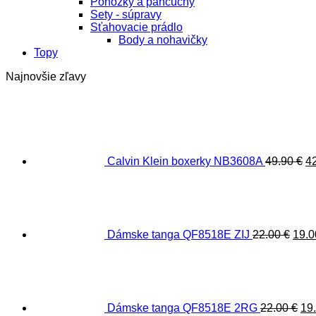
Ponožky a pančuchy
Sety - súpravy
Sťahovacie prádlo
Body a nohavičky
Topy
Najnovšie zľavy
P
c
bo
49
Calvin Klein boxerky NB3608A
49.90
€
4
Pôv
cen
bola
22.0
Dámske tanga QF8518E ZIJ
22.00
€
19.
Pô
ce
bol
22.
Dámske tanga QF8518E 2RG
22.00
€
19