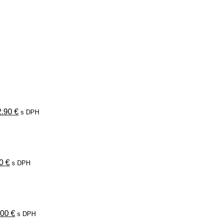
ôvodná
Aktuálna
ena
cena
la:
je:
.90 €.
42.90 €.
2.90
€
s DPH
odná
Aktuálna
a
cena
:
je:
0 €.
19.00 €.
00
€
s DPH
vodná
Aktuálna
na
cena
a:
je:
00 €.
19.00 €.
.00
€
s DPH