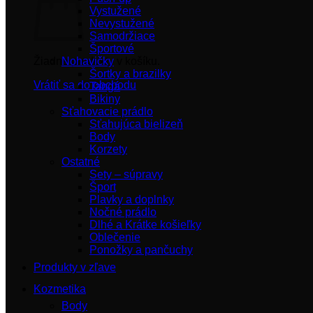
Vystužené
Nevystužené
Samodržiace
Športové
Žiadne produkty v košíku.
Nohavičky
Šortky a brazilky
Vrátiť sa do obchodu
Tangá
Bikiny
Sťahovacie prádlo
Sťahujúca bielizeň
Body
Korzety
Ostatné
Sety – súpravy
Šport
Plavky a doplnky
Nočné prádlo
Dlhé a Krátke košieľky
Oblečenie
Ponožky a pančuchy
Produkty v zľave
Kozmetika
Body