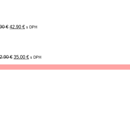
Pôvodná
Aktuálna
cena
cena
bola:
je:
49.90 €.
42.90 €.
.90
€
42.90
€
s DPH
Pôvodná
Aktuálna
cena
cena
bola:
je:
42.90 €.
35.00 €.
2.90
€
35.00
€
s DPH