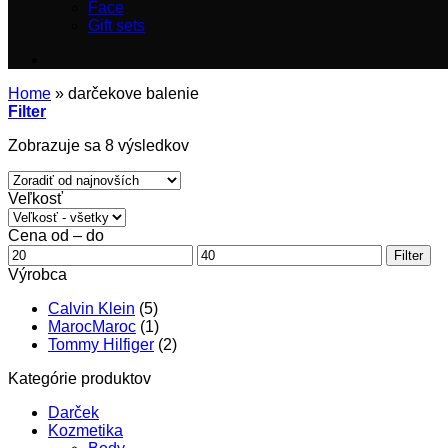
Face
Gift sets
Home
»
darčekove balenie
Filter
Zoradené
Zobrazuje sa 8 výsledkov
podľa
najnovších
Veľkosť
Cena od – do
Minimálna
Maximálna
Filter
cena
cena
Výrobca
Calvin Klein
(5)
MarocMaroc
(1)
Tommy Hilfiger
(2)
Kategórie produktov
Darček
Kozmetika