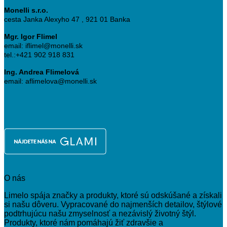
Monelli s.r.o.
cesta Janka Alexyho 47 , 921 01 Banka
Mgr. Igor Flimel
email: iflimel@monelli.sk
tel.:+421 902 918 831
Ing. Andrea Flimelová
email: aflimelova@monelli.sk
O nás
Limelo spája značky a produkty, ktoré sú odskúšané a získali
si našu dôveru. Vypracované do najmenších detailov, štýlové
podtrhujúcu našu zmyselnosť a nezávislý životný štýl.
Produkty, ktoré nám pomáhajú žiť zdravšie a