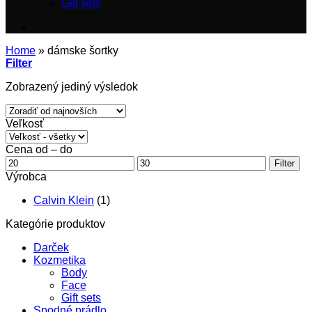
Gift sets
Home
»
dámske šortky
Filter
Zobrazený jediný výsledok
Veľkosť
Cena od – do
Minimálna
Maximálna
Filter
cena
cena
Výrobca
Calvin Klein
(1)
Kategórie produktov
Darček
Kozmetika
Body
Face
Gift sets
Spodné prádlo