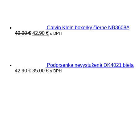
cena
cena
bola:
je:
22.00 €.
19.00 €.
Calvin Klein boxerky čierne NB3608A
Pôvodná
Aktuálna
49.90
€
42.90
€
s DPH
cena
cena
bola:
je:
49.90 €.
42.90 €.
Podprsenka nevystužená DK4021 biela
Pôvodná
Aktuálna
42.90
€
35.00
€
s DPH
cena
cena
bola:
je:
42.90 €.
35.00 €.