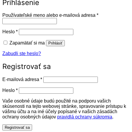
Prihlásenie
Povinné
Používateľské meno alebo e-mailová adresa
*
Povinné
Heslo
*
Zapamätať si ma
Prihlásiť
Zabudli ste heslo?
Registrovať sa
Povinné
E-mailová adresa
*
Povinné
Heslo
*
Vaše osobné údaje budú použité na podporu vašich
skúsenosti na tejto webovej stránke, spravovanie prístupu k
vášmu účtu a na iné účely popísané v našich zásadách
ochrany osobných údajov
pravidlá ochrany súkromia
.
Registrovať sa