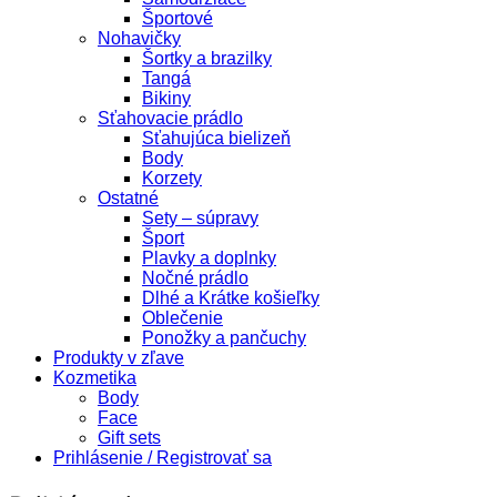
Športové
Nohavičky
Šortky a brazilky
Tangá
Bikiny
Sťahovacie prádlo
Sťahujúca bielizeň
Body
Korzety
Ostatné
Sety – súpravy
Šport
Plavky a doplnky
Nočné prádlo
Dlhé a Krátke košieľky
Oblečenie
Ponožky a pančuchy
Produkty v zľave
Kozmetika
Body
Face
Gift sets
Prihlásenie / Registrovať sa