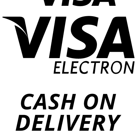
V
E
D