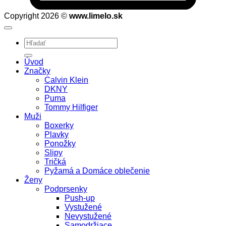
Copyright 2026 ©
www.limelo.sk
Hľadať:
Úvod
Značky
Calvin Klein
DKNY
Puma
Tommy Hilfiger
Muži
Boxerky
Plavky
Ponožky
Slipy
Tričká
Pyžamá a Domáce oblečenie
Ženy
Podprsenky
Push-up
Vystužené
Nevystužené
Samodržiace