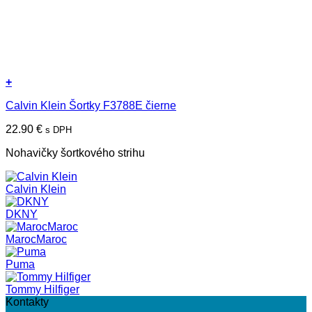
+
Tento
Calvin Klein Šortky F3788E čierne
produkt
má
22.90
€
s DPH
viacero
variantov.
Nohavičky šortkového strihu
Možnosti
si
môžete
Calvin Klein
vybrať
na
DKNY
stránke
produktu.
MarocMaroc
Puma
Tommy Hilfiger
Kontakty