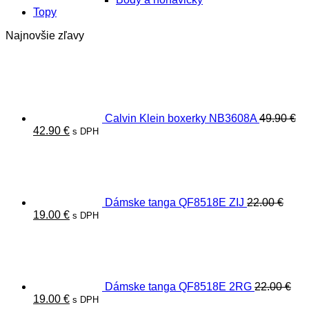
Topy
Najnovšie zľavy
Calvin Klein boxerky NB3608A
49.90
€
Pôvodná
Aktuálna
42.90
€
s DPH
cena
cena
bola:
je:
49.90 €.
42.90 €.
Dámske tanga QF8518E ZIJ
22.00
€
Pôvodná
Aktuálna
19.00
€
s DPH
cena
cena
bola:
je:
22.00 €.
19.00 €.
Dámske tanga QF8518E 2RG
22.00
€
Pôvodná
Aktuálna
19.00
€
s DPH