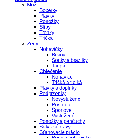
Muži
Boxerky
Plavky
Ponožky
Slipy
Trenky
Tričká
Ženy
Nohavičky
Bikiny
Šortky a brazilky
Tangá
Oblečenie
Nohavice
Tričká a tielká
Plavky a doplnky
Podprsenky
Nevystužené
Push-up
Športové
Vystužené
Ponožky a pančuchy
Sety - súpravy
Sťahovacie prádlo
Body a nohavičky