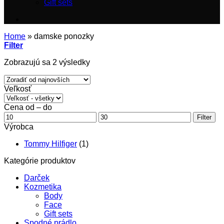
Gift sets
Home
»
damske ponozky
Filter
Zoradené
Zobrazujú sa 2 výsledky
podľa
najnovších
Veľkosť
Cena od – do
Minimálna
Maximálna
Filter
cena
cena
Výrobca
Tommy Hilfiger
(1)
Kategórie produktov
Darček
Kozmetika
Body
Face
Gift sets
Spodné prádlo