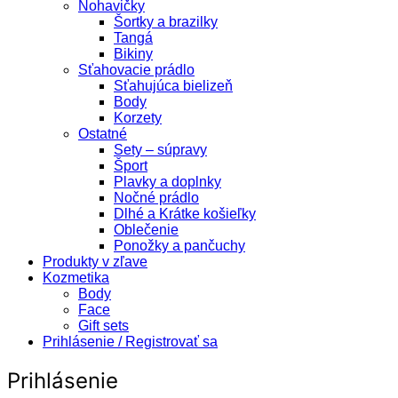
Nohavičky
Šortky a brazilky
Tangá
Bikiny
Sťahovacie prádlo
Sťahujúca bielizeň
Body
Korzety
Ostatné
Sety – súpravy
Šport
Plavky a doplnky
Nočné prádlo
Dlhé a Krátke košieľky
Oblečenie
Ponožky a pančuchy
Produkty v zľave
Kozmetika
Body
Face
Gift sets
Prihlásenie / Registrovať sa
Prihlásenie