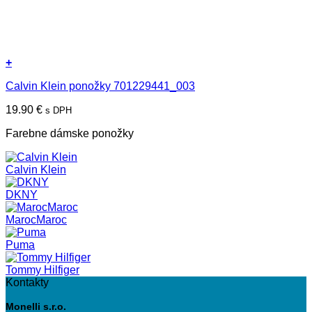
+
Calvin Klein ponožky 701229441_003
19.90
€
s DPH
Farebne dámske ponožky
Calvin Klein
DKNY
MarocMaroc
Puma
Tommy Hilfiger
Kontakty
Monelli s.r.o.