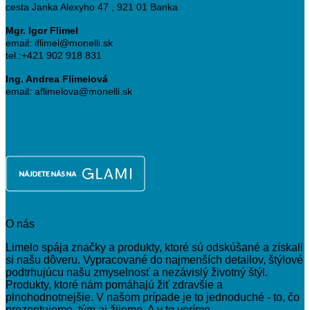
cesta Janka Alexyho 47 , 921 01 Banka
Mgr. Igor Flimel
email: iflimel@monelli.sk
tel.:+421 902 918 831
Ing. Andrea Flimelová
email: aflimelova@monelli.sk
O nás
Limelo spája značky a produkty, ktoré sú odskúšané a získali
si našu dôveru. Vypracované do najmenších detailov, štýlové
podtrhujúcu našu zmyselnosť a nezávislý životný štýl.
Produkty, ktoré nám pomáhajú žiť zdravšie a
plnohodnotnejšie. V našom prípade je to jednoduché - to, čo
prezentujeme, tým aj žijeme. A v to veríme.