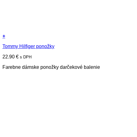
+
Tento
Tommy Hilfiger ponožky
produkt
má
22.90
€
s DPH
viacero
variantov.
Farebne dámske ponožky darčekové balenie
Možnosti
si
môžete
vybrať
na
stránke
produktu.