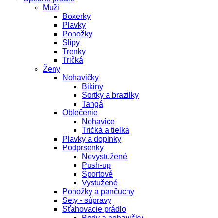
Muži
Boxerky
Plavky
Ponožky
Slipy
Trenky
Tričká
Ženy
Nohavičky
Bikiny
Šortky a brazilky
Tangá
Oblečenie
Nohavice
Tričká a tielká
Plavky a doplnky
Podprsenky
Nevystužené
Push-up
Športové
Vystužené
Ponožky a pančuchy
Sety - súpravy
Sťahovacie prádlo
Body a nohavičky