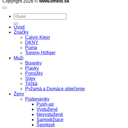
Copyright 2026 ©
www.limelo.sk
Hľadať:
Úvod
Značky
Calvin Klein
DKNY
Puma
Tommy Hilfiger
Muži
Boxerky
Plavky
Ponožky
Slipy
Tričká
Pyžamá a Domáce oblečenie
Ženy
Podprsenky
Push-up
Vystužené
Nevystužené
Samodržiace
Športové