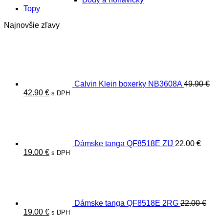
Topy
Najnovšie zľavy
Calvin Klein boxerky NB3608A
49.90
€
Pôvodná
Aktuálna
42.90
€
s DPH
cena
cena
bola:
je:
49.90 €.
42.90 €.
Dámske tanga QF8518E ZIJ
22.00
€
Pôvodná
Aktuálna
19.00
€
s DPH
cena
cena
bola:
je:
22.00 €.
19.00 €.
Dámske tanga QF8518E 2RG
22.00
€
Pôvodná
Aktuálna
19.00
€
s DPH