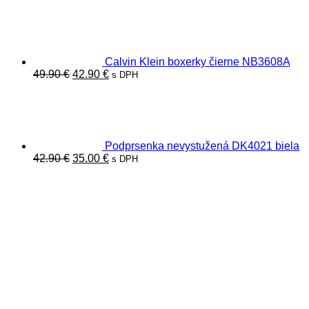
cena
cena
bola:
je:
22.00 €.
19.00 €.
Calvin Klein boxerky čierne NB3608A
Pôvodná
Aktuálna
49.90
€
42.90
€
s DPH
cena
cena
bola:
je:
49.90 €.
42.90 €.
Podprsenka nevystužená DK4021 biela
Pôvodná
Aktuálna
42.90
€
35.00
€
s DPH
cena
cena
bola:
je:
42.90 €.
35.00 €.