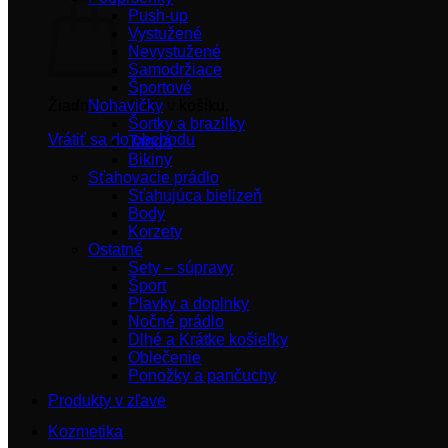
Push-up
Vystužené
Nevystužené
Samodržiace
Športové
Žiadne produkty v košíku.
Nohavičky
Šortky a brazilky
Vrátiť sa do obchodu
Tangá
Bikiny
Sťahovacie prádlo
Sťahujúca bielizeň
Body
Korzety
Ostatné
Sety – súpravy
Šport
Plavky a doplnky
Nočné prádlo
Dlhé a Krátke košieľky
Oblečenie
Ponožky a pančuchy
Produkty v zľave
Kozmetika