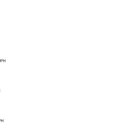
DPH
H
PH