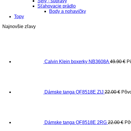
Sety - súpravy
Sťahovacie prádlo
Body a nohavičky
Topy
Najnovšie zľavy
Calvin Klein boxerky NB3608A
49.90
€
P
Dámske tanga QF8518E ZIJ
22.00
€
Pôvo
Dámske tanga QF8518E 2RG
22.00
€
Pô