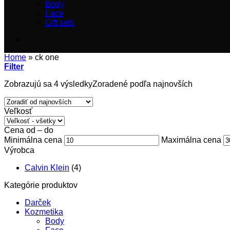
Body
Face
Gift sets
Home
»
ck one
Filter
Zobrazujú sa 4 výsledky
Zoradené podľa najnovších
Veľkosť
Cena od – do
Minimálna cena
Maximálna cena
Výrobca
Calvin Klein
(4)
Kategórie produktov
Darček
Kozmetika
Body