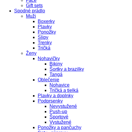
Face
Gift sets
Spodné prádlo
Muži
Boxerky
Plavky
Ponožky
Slipy
Trenky
Tričká
Ženy
Nohavičky
Bikiny
Šortky a brazilky
Tangá
Oblečenie
Nohavice
Tričká a tielká
Plavky a doplnky
Podprsenky
Nevystužené
Push-up
Športové
Vystužené
Ponožky a pančuchy