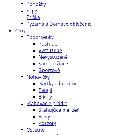
Ponožky
Slipy
Tričká
Pyžamá a Domáce oblečenie
Ženy
Podprsenky
Push-up
Vystužené
Nevystužené
Samodržiace
Športové
Nohavičky
Šortky a brazilky
Tangá
Bikiny
Sťahovacie prádlo
Sťahujúca bielizeň
Body
Korzety
Ostatné