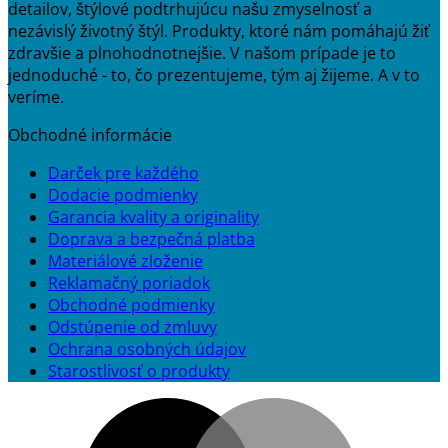
detailov, štýlové podtrhujúcu našu zmyselnosť a
nezávislý životný štýl. Produkty, ktoré nám pomáhajú žiť
zdravšie a plnohodnotnejšie. V našom prípade je to
jednoduché - to, čo prezentujeme, tým aj žijeme. A v to
veríme.
Obchodné informácie
Darček pre každého
Dodacie podmienky
Garancia kvality a originality
Doprava a bezpečná platba
Materiálové zloženie
Reklamačný poriadok
Obchodné podmienky
Odstúpenie od zmluvy
Ochrana osobných údajov
Starostlivosť o produkty
M