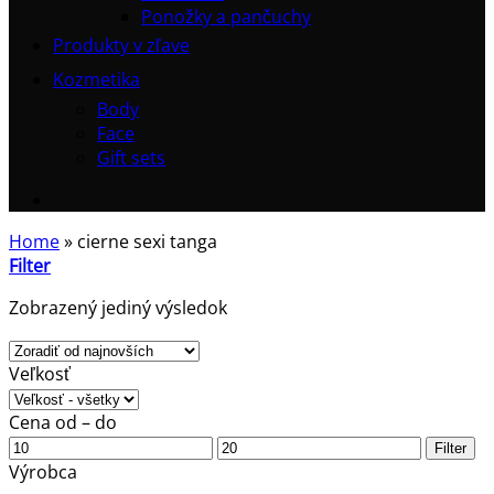
Ponožky a pančuchy
Produkty v zľave
Kozmetika
Body
Face
Gift sets
Home
»
cierne sexi tanga
Filter
Zobrazený jediný výsledok
Veľkosť
Cena od – do
Minimálna
Maximálna
Filter
cena
cena
Výrobca