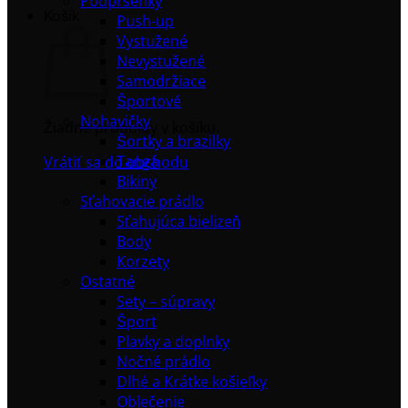
Podprsenky
Košík
Push-up
Vystužené
Nevystužené
Samodržiace
Športové
Nohavičky
Žiadne produkty v košíku.
Šortky a brazilky
Tangá
Vrátiť sa do obchodu
Bikiny
Sťahovacie prádlo
Sťahujúca bielizeň
Body
Korzety
Ostatné
Sety – súpravy
Šport
Plavky a doplnky
Nočné prádlo
Dlhé a Krátke košieľky
Oblečenie