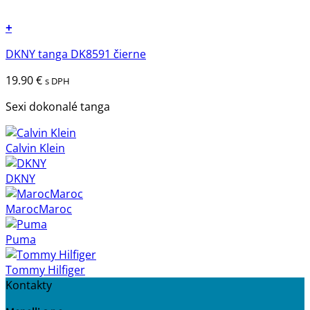
+
Tento
DKNY tanga DK8591 čierne
produkt
má
19.90
€
s DPH
viacero
variantov.
Sexi dokonalé tanga
Možnosti
si
Calvin Klein
môžete
vybrať
DKNY
na
stránke
MarocMaroc
produktu.
Puma
Tommy Hilfiger
Kontakty