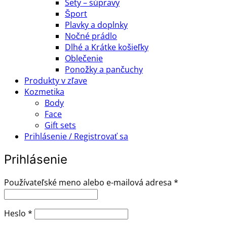
Sety – súpravy
Šport
Plavky a doplnky
Nočné prádlo
Dlhé a Krátke košieľky
Oblečenie
Ponožky a pančuchy
Produkty v zľave
Kozmetika
Body
Face
Gift sets
Prihlásenie / Registrovať sa
Prihlásenie
Povinné
Používateľské meno alebo e-mailová adresa
*
Povinné
Heslo
*