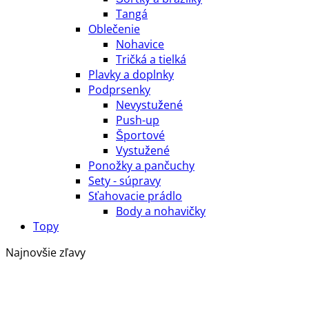
Tangá
Oblečenie
Nohavice
Tričká a tielká
Plavky a doplnky
Podprsenky
Nevystužené
Push-up
Športové
Vystužené
Ponožky a pančuchy
Sety - súpravy
Sťahovacie prádlo
Body a nohavičky
Topy
Najnovšie zľavy