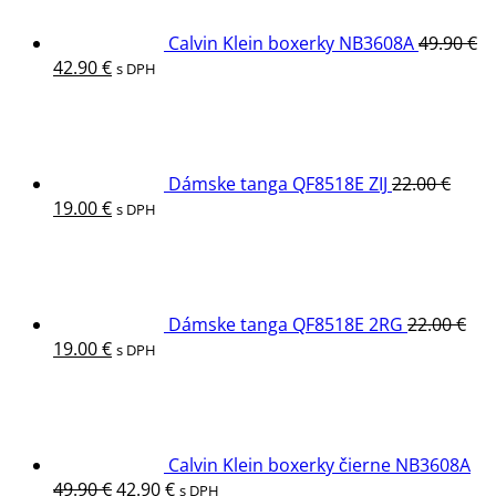
Calvin Klein boxerky NB3608A
49.90
€
Pôvodná
Aktuálna
42.90
€
s DPH
cena
cena
bola:
je:
49.90 €.
42.90 €.
Dámske tanga QF8518E ZIJ
22.00
€
Pôvodná
Aktuálna
19.00
€
s DPH
cena
cena
bola:
je:
22.00 €.
19.00 €.
Dámske tanga QF8518E 2RG
22.00
€
Pôvodná
Aktuálna
19.00
€
s DPH
cena
cena
bola:
je:
22.00 €.
19.00 €.
Calvin Klein boxerky čierne NB3608A
Pôvodná
Aktuálna
49.90
€
42.90
€
s DPH