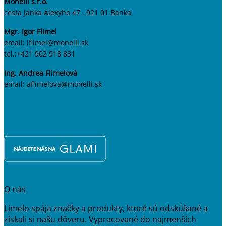
Monelli s.r.o.
cesta Janka Alexyho 47 , 921 01 Banka
Mgr. Igor Flimel
email: iflimel@monelli.sk
tel.:+421 902 918 831
Ing. Andrea Flimelová
email: aflimelova@monelli.sk
O nás
Limelo spája značky a produkty, ktoré sú odskúšané a
získali si našu dôveru. Vypracované do najmenších