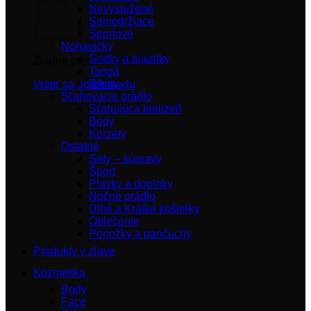
Nevystužené
Samodržiace
Športové
Nohavičky
Šortky a brazilky
Žiadne produkty v košíku.
Tangá
Bikiny
Vrátiť sa do obchodu
Sťahovacie prádlo
Sťahujúca bielizeň
Body
Korzety
Ostatné
Sety – súpravy
Šport
Plavky a doplnky
Nočné prádlo
Dlhé a Krátke košieľky
Oblečenie
Ponožky a pančuchy
Produkty v zľave
Kozmetika
Body
Face