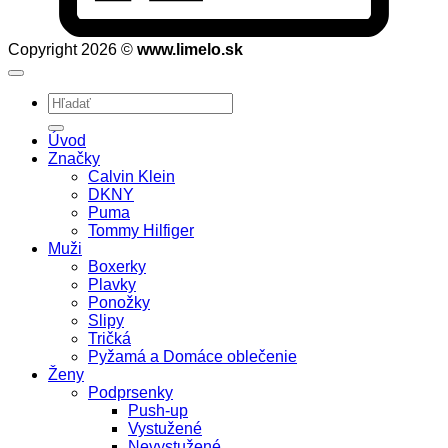
Copyright 2026 ©
www.limelo.sk
Hľadať:
Úvod
Značky
Calvin Klein
DKNY
Puma
Tommy Hilfiger
Muži
Boxerky
Plavky
Ponožky
Slipy
Tričká
Pyžamá a Domáce oblečenie
Ženy
Podprsenky
Push-up
Vystužené
Nevystužené