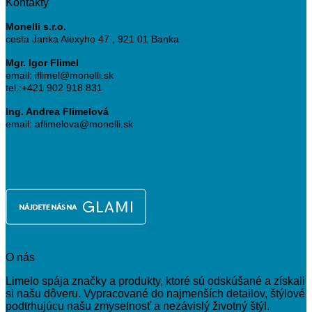
Kontakty
Monelli s.r.o.
cesta Janka Alexyho 47 , 921 01 Banka
Mgr. Igor Flimel
email: iflimel@monelli.sk
tel.:+421 902 918 831
Ing. Andrea Flimelová
email: aflimelova@monelli.sk
O nás
Limelo spája značky a produkty, ktoré sú odskúšané a získali
si našu dôveru. Vypracované do najmenších detailov, štýlové
podtrhujúcu našu zmyselnosť a nezávislý životný štýl.