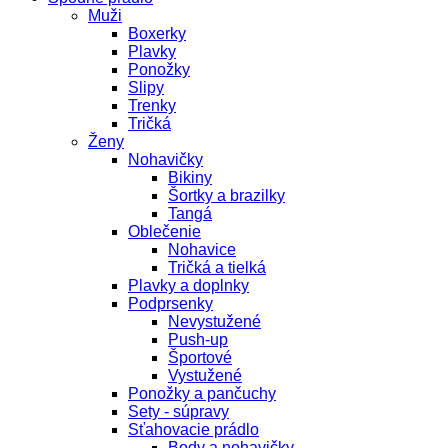
Muži
Boxerky
Plavky
Ponožky
Slipy
Trenky
Tričká
Ženy
Nohavičky
Bikiny
Šortky a brazilky
Tangá
Oblečenie
Nohavice
Tričká a tielká
Plavky a doplnky
Podprsenky
Nevystužené
Push-up
Športové
Vystužené
Ponožky a pančuchy
Sety - súpravy
Sťahovacie prádlo
Body a nohavičky