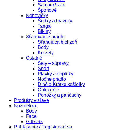
Samodržiace
Športové
Nohavičky
Šortky a brazilky
Tangá
Bikiny
Sťahovacie prádlo
Sťahujúca bielizeň
Body
Korzety
Ostatné
Sety – súpravy
Šport
Plavky a doplnky
Nočné prádlo
Dlhé a Krátke košieľky
Oblečenie
Ponožky a pančuchy
Produkty v zľave
Kozmetika
Body
Face
Gift sets
Prihlásenie / Registrovať sa