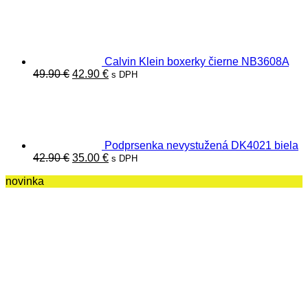
cena
cena
bola:
je:
22.00 €.
19.00 €.
Calvin Klein boxerky čierne NB3608A
Pôvodná
Aktuálna
49.90
€
42.90
€
s DPH
cena
cena
bola:
je:
49.90 €.
42.90 €.
Podprsenka nevystužená DK4021 biela
Pôvodná
Aktuálna
42.90
€
35.00
€
s DPH
cena
cena
novinka
bola:
je:
42.90 €.
35.00 €.