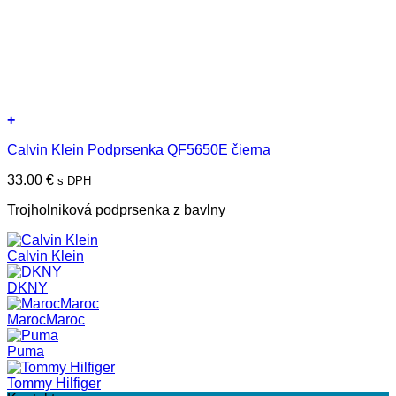
+
Tento
Calvin Klein Podprsenka QF5650E čierna
produkt
má
33.00
€
s DPH
viacero
variantov.
Trojholniková podprsenka z bavlny
Možnosti
si
môžete
Calvin Klein
vybrať
na
DKNY
stránke
produktu.
MarocMaroc
Puma
Tommy Hilfiger