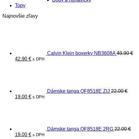
Topy
Najnovšie zľavy
Calvin Klein boxerky NB3608A
49.90
€
Pôvodná
Aktuálna
42.90
€
s DPH
cena
cena
bola:
je:
49.90 €.
42.90 €.
Dámske tanga QF8518E ZIJ
22.00
€
Pôvodná
Aktuálna
19.00
€
s DPH
cena
cena
bola:
je:
22.00 €.
19.00 €.
Dámske tanga QF8518E 2RG
22.00
€
Pôvodná
Aktuálna
19.00
€
s DPH