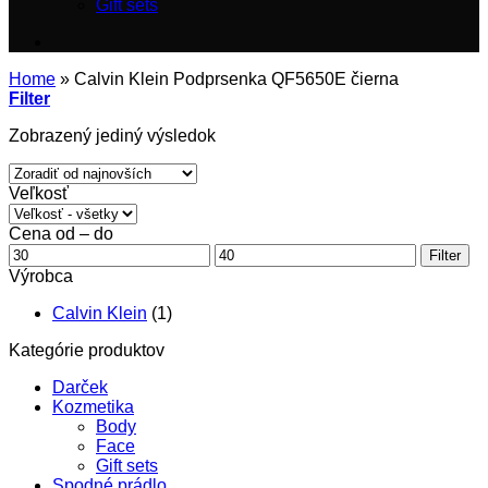
Gift sets
Home
»
Calvin Klein Podprsenka QF5650E čierna
Filter
Zobrazený jediný výsledok
Veľkosť
Cena od – do
Minimálna
Maximálna
Filter
cena
cena
Výrobca
Calvin Klein
(1)
Kategórie produktov
Darček
Kozmetika
Body
Face
Gift sets
Spodné prádlo