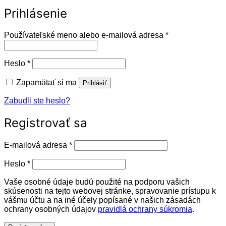
Prihlásenie
Povinné
Používateľské meno alebo e-mailová adresa
*
Povinné
Heslo
*
Zapamätať si ma
Prihlásiť
Zabudli ste heslo?
Registrovať sa
Povinné
E-mailová adresa
*
Povinné
Heslo
*
Vaše osobné údaje budú použité na podporu vašich
skúsenosti na tejto webovej stránke, spravovanie prístupu k
vášmu účtu a na iné účely popísané v našich zásadách
ochrany osobných údajov
pravidlá ochrany súkromia
.