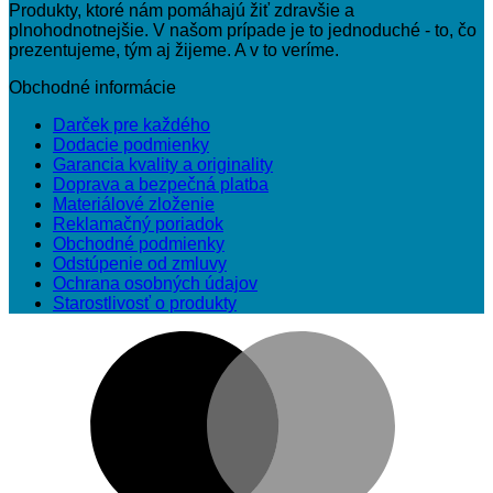
Produkty, ktoré nám pomáhajú žiť zdravšie a
plnohodnotnejšie. V našom prípade je to jednoduché - to, čo
prezentujeme, tým aj žijeme. A v to veríme.
Obchodné informácie
Darček pre každého
Dodacie podmienky
Garancia kvality a originality
Doprava a bezpečná platba
Materiálové zloženie
Reklamačný poriadok
Obchodné podmienky
Odstúpenie od zmluvy
Ochrana osobných údajov
Starostlivosť o produkty
M