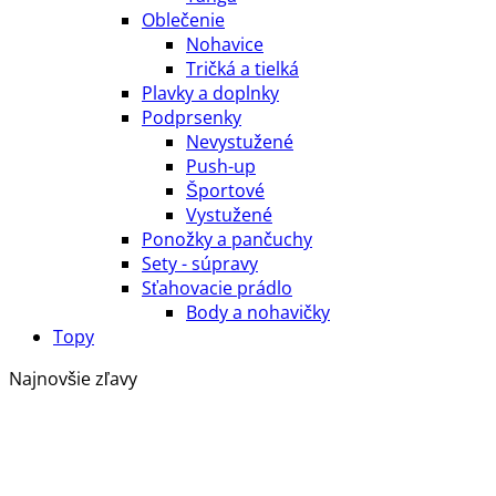
Oblečenie
Nohavice
Tričká a tielká
Plavky a doplnky
Podprsenky
Nevystužené
Push-up
Športové
Vystužené
Ponožky a pančuchy
Sety - súpravy
Sťahovacie prádlo
Body a nohavičky
Topy
Najnovšie zľavy
P
c
b
4