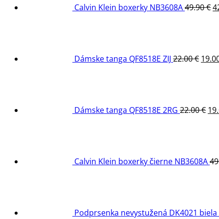
Calvin Klein boxerky NB3608A
49.90
€
4
Pôv
cena
bola:
22.00
Dámske tanga QF8518E ZIJ
22.00
€
19.0
Pô
ce
bol
22.
Dámske tanga QF8518E 2RG
22.00
€
19
Calvin Klein boxerky čierne NB3608A
49
Podprsenka nevystužená DK4021 biela