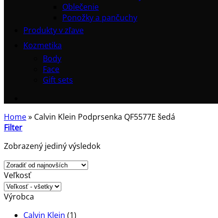
Oblečenie
Ponožky a pančuchy
Produkty v zľave
Kozmetika
Body
Face
Gift sets
Home
»
Calvin Klein Podprsenka QF5577E šedá
Filter
Zobrazený jediný výsledok
Veľkosť
Výrobca
Calvin Klein
(1)