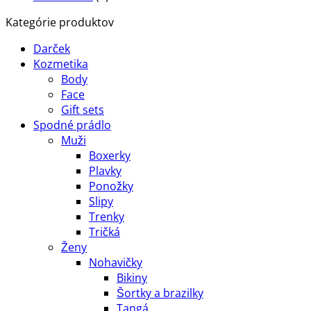
Kategórie produktov
Darček
Kozmetika
Body
Face
Gift sets
Spodné prádlo
Muži
Boxerky
Plavky
Ponožky
Slipy
Trenky
Tričká
Ženy
Nohavičky
Bikiny
Šortky a brazilky
Tangá