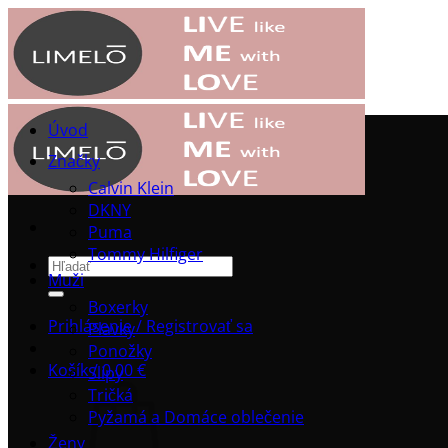
Přeskočit
na
obsah
Úvod
Značky
Calvin Klein
DKNY
Puma
Tommy Hilfiger
Hľadať:
Muži
Boxerky
Prihlásenie / Registrovať sa
Plavky
Ponožky
Košík /
0.00
€
Slipy
Tričká
Pyžamá a Domáce oblečenie
Ženy