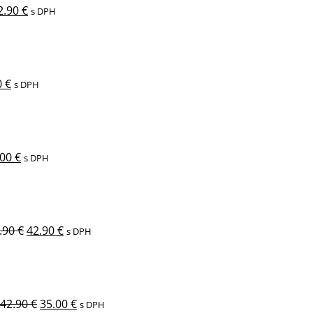
2.90
€
s DPH
odná
Aktuálna
cena
je:
 €.
19.00 €.
0
€
s DPH
vodná
Aktuálna
na
cena
a:
je:
00 €.
19.00 €.
.00
€
s DPH
Pôvodná
Aktuálna
cena
cena
bola:
je:
49.90 €.
42.90 €.
.90
€
42.90
€
s DPH
Pôvodná
Aktuálna
cena
cena
bola:
je:
42.90 €.
35.00 €.
42.90
€
35.00
€
s DPH