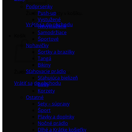
Podprsenky
Push-up
Žiadne produkty v košíku.
Vystužené
Vrátiť sa do obchodu
Nevystužené
Samodržiace
Košík
Športové
Nohavičky
Šortky a brazilky
Tangá
Bikiny
Sťahovacie prádlo
Žiadne produkty v košíku.
Sťahujúca bielizeň
Vrátiť sa do obchodu
Body
Korzety
Ostatné
Sety – súpravy
Šport
Plavky a doplnky
Nočné prádlo
Dlhé a Krátke košieľky