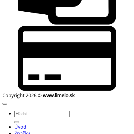
C
C
2
Copyright 2026 ©
www.limelo.sk
Hľadať:
Úvod
Značky