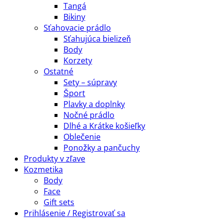
Tangá
Bikiny
Sťahovacie prádlo
Sťahujúca bielizeň
Body
Korzety
Ostatné
Sety – súpravy
Šport
Plavky a doplnky
Nočné prádlo
Dlhé a Krátke košieľky
Oblečenie
Ponožky a pančuchy
Produkty v zľave
Kozmetika
Body
Face
Gift sets
Prihlásenie / Registrovať sa