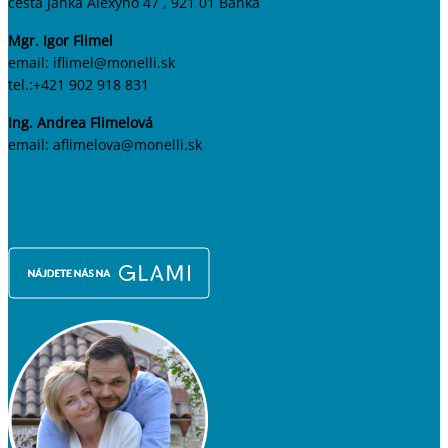
cesta Janka Alexyho 47 , 921 01 Banka
Mgr. Igor Flimel
email: iflimel@monelli.sk
tel.:+421 902 918 831
Ing. Andrea Flimelová
email: aflimelova@monelli.sk