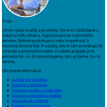
O nás
Limelo spája značky a produkty, ktoré sú odskúšané a
získali si našu dôveru. Vypracované do najmenších
detailov, štýlové podtrhujúcu našu zmyselnosť a
nezávislý životný štýl. Produkty, ktoré nám pomáhajú žiť
zdravšie a plnohodnotnejšie. V našom prípade je to
jednoduché - to, čo prezentujeme, tým aj žijeme. A v to
veríme.
Obchodné informácie
Darček pre každého
Dodacie podmienky
Garancia kvality a originality
Doprava a bezpečná platba
Materiálové zloženie
Reklamačný poriadok