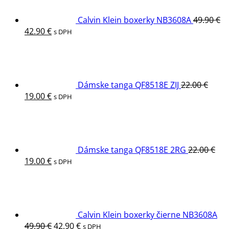
Calvin Klein boxerky NB3608A
49.90
€
Pôvodná
Aktuálna
42.90
€
s DPH
cena
cena
bola:
je:
49.90 €.
42.90 €.
Dámske tanga QF8518E ZIJ
22.00
€
Pôvodná
Aktuálna
19.00
€
s DPH
cena
cena
bola:
je:
22.00 €.
19.00 €.
Dámske tanga QF8518E 2RG
22.00
€
Pôvodná
Aktuálna
19.00
€
s DPH
cena
cena
bola:
je:
22.00 €.
19.00 €.
Calvin Klein boxerky čierne NB3608A
Pôvodná
Aktuálna
49.90
€
42.90
€
s DPH