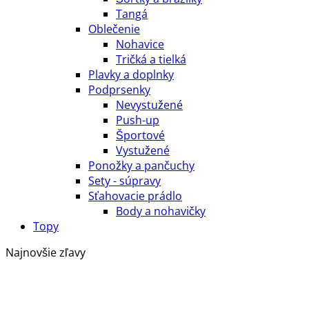
Tangá
Oblečenie
Nohavice
Tričká a tielká
Plavky a doplnky
Podprsenky
Nevystužené
Push-up
Športové
Vystužené
Ponožky a pančuchy
Sety - súpravy
Sťahovacie prádlo
Body a nohavičky
Topy
Najnovšie zľavy