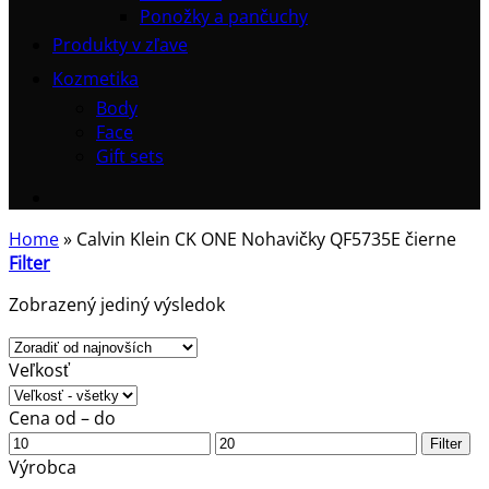
Ponožky a pančuchy
Produkty v zľave
Kozmetika
Body
Face
Gift sets
Home
»
Calvin Klein CK ONE Nohavičky QF5735E čierne
Filter
Zobrazený jediný výsledok
Veľkosť
Cena od – do
Minimálna
Maximálna
Filter
cena
cena
Výrobca