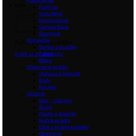
Podprsenky
Košík
Push-up
Vystužené
Nevystužené
Samodržiace
Športové
Nohavičky
Žiadne produkty v košíku.
Šortky a brazilky
Tangá
Vrátiť sa do obchodu
Bikiny
Sťahovacie prádlo
Sťahujúca bielizeň
Body
Korzety
Ostatné
Sety – súpravy
Šport
Plavky a doplnky
Nočné prádlo
Dlhé a Krátke košieľky
Oblečenie