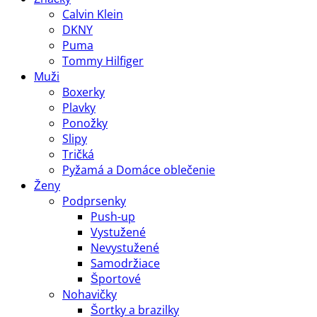
Calvin Klein
DKNY
Puma
Tommy Hilfiger
Muži
Boxerky
Plavky
Ponožky
Slipy
Tričká
Pyžamá a Domáce oblečenie
Ženy
Podprsenky
Push-up
Vystužené
Nevystužené
Samodržiace
Športové
Nohavičky
Šortky a brazilky