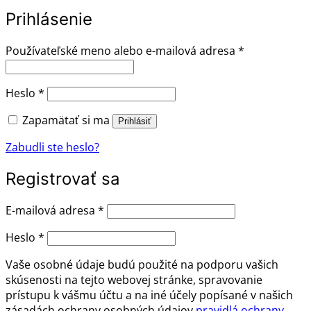
Prihlásenie
Povinné
Používateľské meno alebo e-mailová adresa
*
Povinné
Heslo
*
Zapamätať si ma
Prihlásiť
Zabudli ste heslo?
Registrovať sa
Povinné
E-mailová adresa
*
Povinné
Heslo
*
Vaše osobné údaje budú použité na podporu vašich
skúsenosti na tejto webovej stránke, spravovanie
prístupu k vášmu účtu a na iné účely popísané v našich
zásadách ochrany osobných údajov
pravidlá ochrany