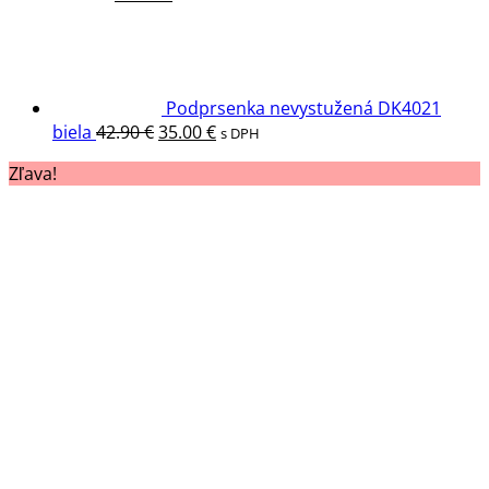
cena
cena
bola:
je:
49.90 €.
42.90 €.
Podprsenka nevystužená DK4021
Pôvodná
Aktuálna
biela
42.90
€
35.00
€
s DPH
cena
cena
Zľava!
bola:
je:
42.90 €.
35.00 €.