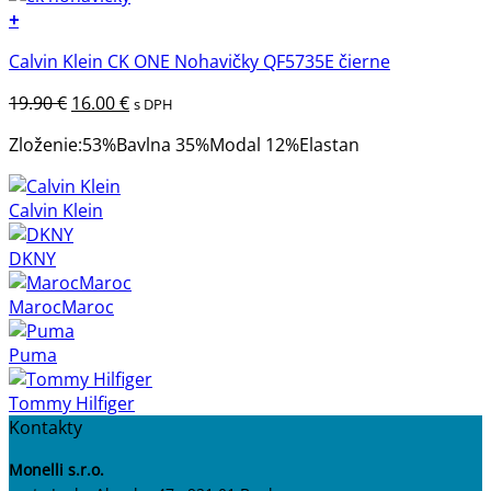
+
Tento
Calvin Klein CK ONE Nohavičky QF5735E čierne
produkt
má
Pôvodná
Aktuálna
19.90
€
16.00
€
s DPH
viacero
cena
cena
variantov.
Zloženie:53%Bavlna 35%Modal 12%Elastan
bola:
je:
Možnosti
19.90 €.
16.00 €.
si
Calvin Klein
môžete
vybrať
DKNY
na
stránke
MarocMaroc
produktu.
Puma
Tommy Hilfiger
Kontakty
Monelli s.r.o.