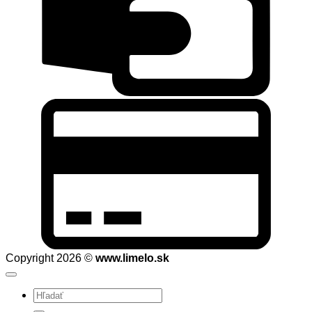
C
C
2
Copyright 2026 ©
www.limelo.sk
Hľadať: