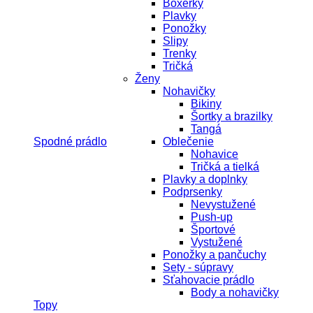
Boxerky
Plavky
Ponožky
Slipy
Trenky
Tričká
Ženy
Nohavičky
Bikiny
Šortky a brazilky
Tangá
Spodné prádlo
Oblečenie
Nohavice
Tričká a tielká
Plavky a doplnky
Podprsenky
Nevystužené
Push-up
Športové
Vystužené
Ponožky a pančuchy
Sety - súpravy
Sťahovacie prádlo
Body a nohavičky
Topy