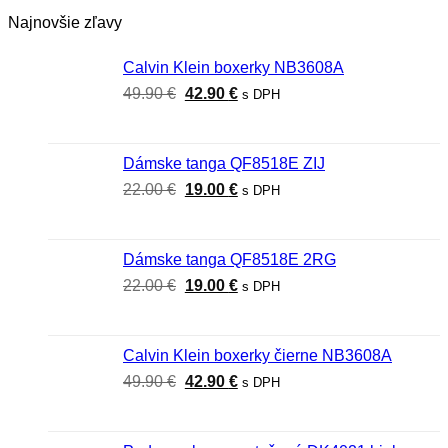
Najnovšie zľavy
Calvin Klein boxerky NB3608A
Pôvodná
Aktuálna
49.90
€
42.90
€
s DPH
cena
cena
bola:
je:
49.90 €.
42.90 €.
Dámske tanga QF8518E ZIJ
Pôvodná
Aktuálna
22.00
€
19.00
€
s DPH
cena
cena
bola:
je:
22.00 €.
19.00 €.
Dámske tanga QF8518E 2RG
Pôvodná
Aktuálna
22.00
€
19.00
€
s DPH
cena
cena
bola:
je:
22.00 €.
19.00 €.
Calvin Klein boxerky čierne NB3608A
Pôvodná
Aktuálna
49.90
€
42.90
€
s DPH
cena
cena
bola:
je:
49.90 €.
42.90 €.