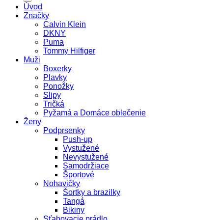
Úvod
Značky
Calvin Klein
DKNY
Puma
Tommy Hilfiger
Muži
Boxerky
Plavky
Ponožky
Slipy
Tričká
Pyžamá a Domáce oblečenie
Ženy
Podprsenky
Push-up
Vystužené
Nevystužené
Samodržiace
Športové
Nohavičky
Šortky a brazilky
Tangá
Bikiny
Sťahovacie prádlo