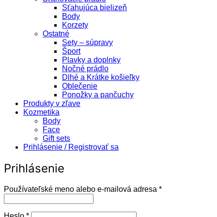
Sťahujúca bielizeň
Body
Korzety
Ostatné
Sety – súpravy
Šport
Plavky a doplnky
Nočné prádlo
Dlhé a Krátke košieľky
Oblečenie
Ponožky a pančuchy
Produkty v zľave
Kozmetika
Body
Face
Gift sets
Prihlásenie / Registrovať sa
Prihlásenie
Povinné
Používateľské meno alebo e-mailová adresa
*
Povinné
Heslo
*