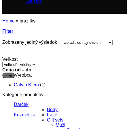
Gift sets
Home
»
brazilky
Filter
Zobrazený jediný výsledok
Veľkosť
Cena od – do
M
M
Výrobca
Filter
c
c
Calvin Klein
(1)
Kategórie produktov
Darček
Body
Kozmetika
Face
Gift sets
Muži