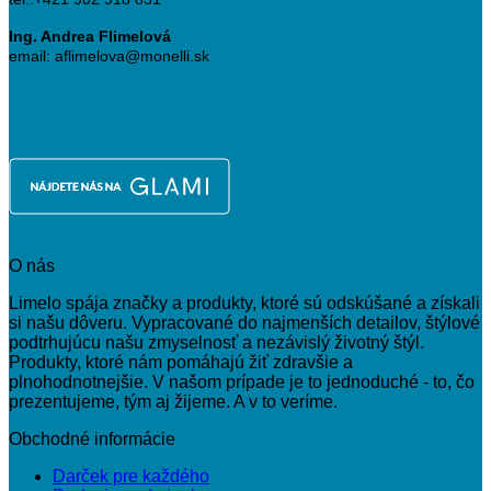
Ing. Andrea Flimelová
email: aflimelova@monelli.sk
O nás
Limelo spája značky a produkty, ktoré sú odskúšané a získali
si našu dôveru. Vypracované do najmenších detailov, štýlové
podtrhujúcu našu zmyselnosť a nezávislý životný štýl.
Produkty, ktoré nám pomáhajú žiť zdravšie a
plnohodnotnejšie. V našom prípade je to jednoduché - to, čo
prezentujeme, tým aj žijeme. A v to veríme.
Obchodné informácie
Darček pre každého