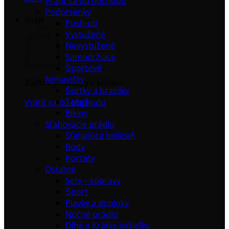
Vrátiť sa do obchodu
Podprsenky
Košík
Push-up
Vystužené
Nevystužené
Samodržiace
Športové
Nohavičky
Žiadne produkty v košíku.
Šortky a brazilky
Tangá
Vrátiť sa do obchodu
Bikiny
Sťahovacie prádlo
Sťahujúca bielizeň
Body
Korzety
Ostatné
Sety – súpravy
Šport
Plavky a doplnky
Nočné prádlo
Dlhé a Krátke košieľky