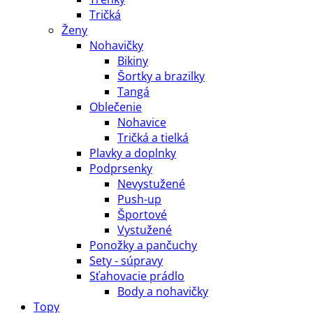
Tričká
Ženy
Nohavičky
Bikiny
Šortky a brazilky
Tangá
Oblečenie
Nohavice
Tričká a tielká
Plavky a doplnky
Podprsenky
Nevystužené
Push-up
Športové
Vystužené
Ponožky a pančuchy
Sety - súpravy
Sťahovacie prádlo
Body a nohavičky
Topy