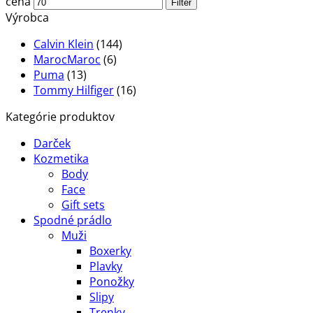
cena
Filter
Výrobca
Calvin Klein
(144)
MarocMaroc
(6)
Puma
(13)
Tommy Hilfiger
(16)
Kategórie produktov
Darček
Kozmetika
Body
Face
Gift sets
Spodné prádlo
Muži
Boxerky
Plavky
Ponožky
Slipy
Trenky