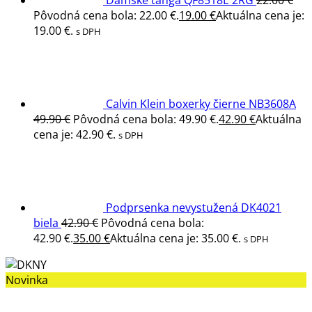
Dámske tanga QF8518E 2RG
22.00
€
Pôvodná cena bola: 22.00 €.
19.00
€
Aktuálna cena je:
19.00 €.
s DPH
Calvin Klein boxerky čierne NB3608A
49.90
€
Pôvodná cena bola: 49.90 €.
42.90
€
Aktuálna
cena je: 42.90 €.
s DPH
Podprsenka nevystužená DK4021
biela
42.90
€
Pôvodná cena bola:
42.90 €.
35.00
€
Aktuálna cena je: 35.00 €.
s DPH
Novinka