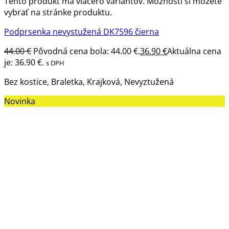
Tento produkt má viacero variantov. Možnosti si môžete
vybrať na stránke produktu.
Podprsenka nevystužená DK7596 čierna
44.00
€
Pôvodná cena bola: 44.00 €.
36.90
€
Aktuálna cena
je: 36.90 €.
s DPH
Bez kostice, Braletka, Krajková, Nevyztužená
Novinka