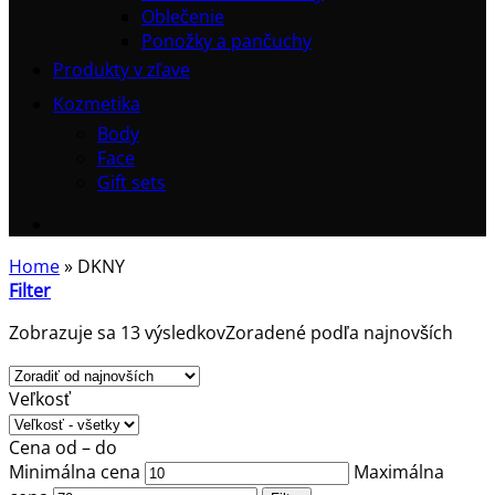
Oblečenie
Ponožky a pančuchy
Produkty v zľave
Kozmetika
Body
Face
Gift sets
Home
»
DKNY
Filter
Zobrazuje sa 13 výsledkov
Zoradené podľa najnovších
Veľkosť
Cena od – do
Minimálna cena
Maximálna