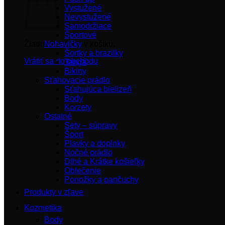
Vystužené
Nevystužené
Samodržiace
Športové
Žiadne produkty v košíku.
Nohavičky
Šortky a brazilky
Vrátiť sa do obchodu
Tangá
Bikiny
Sťahovacie prádlo
Sťahujúca bielizeň
Body
Korzety
Ostatné
Sety – súpravy
Šport
Plavky a doplnky
Nočné prádlo
Dlhé a Krátke košieľky
Oblečenie
Ponožky a pančuchy
Produkty v zľave
Kozmetika
Body