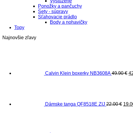
Vystužené
Ponožky a pančuchy
Sety - súpravy
Sťahovacie prádlo
Body a nohavičky
Topy
Najnovšie zľavy
P
c
bo
49
Calvin Klein boxerky NB3608A
49.90
€
4
Pôv
cen
bola
22.0
Dámske tanga QF8518E ZIJ
22.00
€
19.
Pô
ce
bol
22.