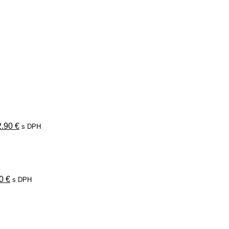
ôvodná
Aktuálna
ena
cena
la:
je:
.90 €.
42.90 €.
2.90
€
s DPH
odná
Aktuálna
a
cena
:
je:
0 €.
19.00 €.
00
€
s DPH
vodná
Aktuálna
na
cena
a:
je:
00 €.
19.00 €.