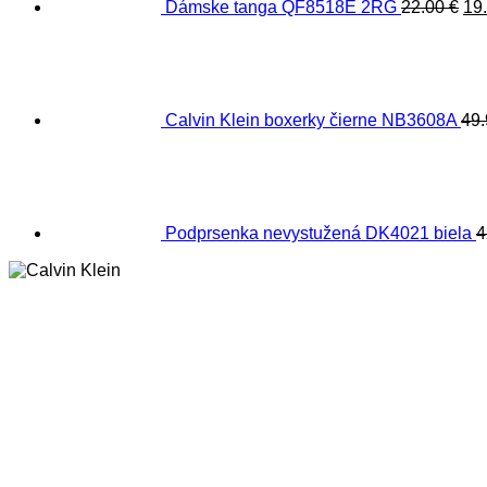
Dámske tanga QF8518E 2RG
22.00
€
19
Calvin Klein boxerky čierne NB3608A
49
Podprsenka nevystužená DK4021 biela
4