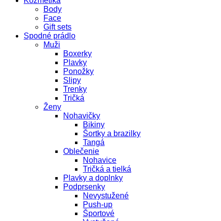
Kozmetika
Body
Face
Gift sets
Spodné prádlo
Muži
Boxerky
Plavky
Ponožky
Slipy
Trenky
Tričká
Ženy
Nohavičky
Bikiny
Šortky a brazilky
Tangá
Oblečenie
Nohavice
Tričká a tielká
Plavky a doplnky
Podprsenky
Nevystužené
Push-up
Športové