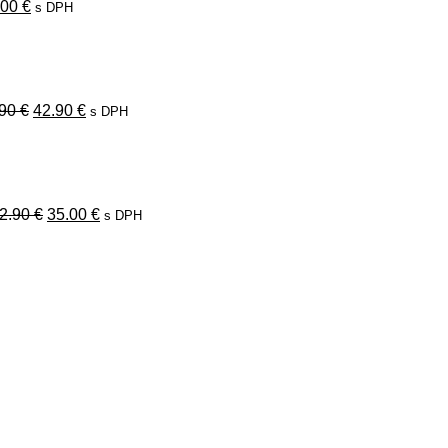
.00
€
s DPH
Pôvodná
Aktuálna
cena
cena
bola:
je:
49.90 €.
42.90 €.
.90
€
42.90
€
s DPH
Pôvodná
Aktuálna
cena
cena
bola:
je:
42.90 €.
35.00 €.
2.90
€
35.00
€
s DPH