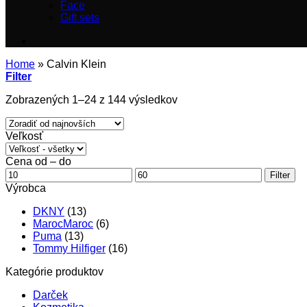
Face
Gift sets
Home
»
Calvin Klein
Filter
Zoradené
Zobrazených 1–24 z 144 výsledkov
podľa
najnovších
Veľkosť
Cena od – do
Minimálna
Maximálna
Filter
cena
cena
Výrobca
DKNY
(13)
MarocMaroc
(6)
Puma
(13)
Tommy Hilfiger
(16)
Kategórie produktov
Darček