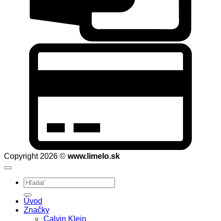
C
C
2
Copyright 2026 ©
www.limelo.sk
Hľadať:
Úvod
Značky
Calvin Klein