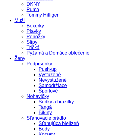
DKNY
Puma
Tommy Hilfiger
Muži
Boxerky
Plavky
Ponožky
Slipy
Tričká
Pyžamá a Domáce oblečenie
Ženy
Podprsenky
Push-up
Vystužené
Nevystužené
Samodržiace
Športové
Nohavičky
Šortky a brazilky
Tangá
Bikiny
Sťahovacie prádlo
Sťahujúca bielizeň
Body
Korzety