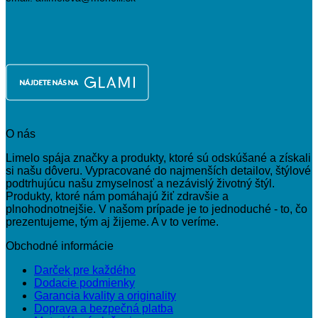
O nás
Limelo spája značky a produkty, ktoré sú odskúšané a získali
si našu dôveru. Vypracované do najmenších detailov, štýlové
podtrhujúcu našu zmyselnosť a nezávislý životný štýl.
Produkty, ktoré nám pomáhajú žiť zdravšie a
plnohodnotnejšie. V našom prípade je to jednoduché - to, čo
prezentujeme, tým aj žijeme. A v to veríme.
Obchodné informácie
Darček pre každého
Dodacie podmienky
Garancia kvality a originality
Doprava a bezpečná platba