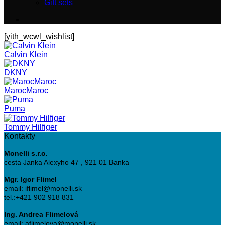
Gift sets
[yith_wcwl_wishlist]
Calvin Klein
DKNY
MarocMaroc
Puma
Tommy Hilfiger
Kontakty
Monelli s.r.o.
cesta Janka Alexyho 47 , 921 01 Banka
Mgr. Igor Flimel
email: iflimel@monelli.sk
tel.:+421 902 918 831
Ing. Andrea Flimelová
email: aflimelova@monelli.sk