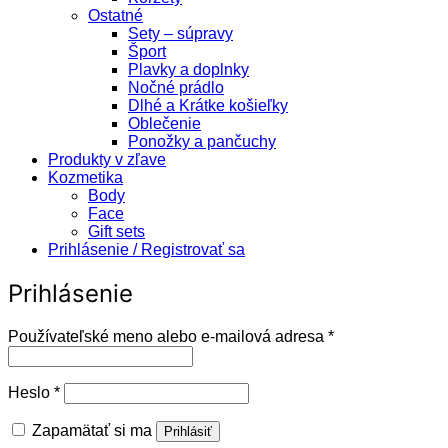
Ostatné
Sety – súpravy
Šport
Plavky a doplnky
Nočné prádlo
Dlhé a Krátke košieľky
Oblečenie
Ponožky a pančuchy
Produkty v zľave
Kozmetika
Body
Face
Gift sets
Prihlásenie / Registrovať sa
Prihlásenie
Povinné
Používateľské meno alebo e-mailová adresa
*
Povinné
Heslo
*
Zapamätať si ma
Prihlásiť