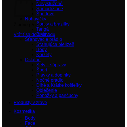
Nevystužené
Samodržiace
Športové
Nohavičky
Šortky a brazilky
Žiadne produkty v košíku.
Tangá
Bikiny
Vrátiť sa do obchodu
Sťahovacie prádlo
Sťahujúca bielizeň
Body
Korzety
Ostatné
Sety – súpravy
Šport
Plavky a doplnky
Nočné prádlo
Dlhé a Krátke košieľky
Oblečenie
Ponožky a pančuchy
Produkty v zľave
Kozmetika
Body
Face