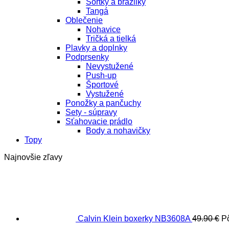
Šortky a brazilky
Tangá
Oblečenie
Nohavice
Tričká a tielká
Plavky a doplnky
Podprsenky
Nevystužené
Push-up
Športové
Vystužené
Ponožky a pančuchy
Sety - súpravy
Sťahovacie prádlo
Body a nohavičky
Topy
Najnovšie zľavy
Calvin Klein boxerky NB3608A
49.90
€
P