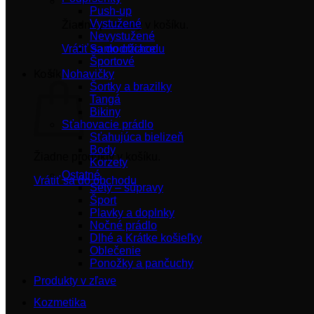
Push-up
Vystužené
Žiadne produkty v košíku.
Nevystužené
Vrátiť sa do obchodu
Samodržiace
Športové
Košík
Nohavičky
Šortky a brazilky
Tangá
Bikiny
Sťahovacie prádlo
Sťahujúca bielizeň
Body
Žiadne produkty v košíku.
Korzety
Ostatné
Vrátiť sa do obchodu
Sety – súpravy
Šport
Plavky a doplnky
Nočné prádlo
Dlhé a Krátke košieľky
Oblečenie
Ponožky a pančuchy
Produkty v zľave
Kozmetika