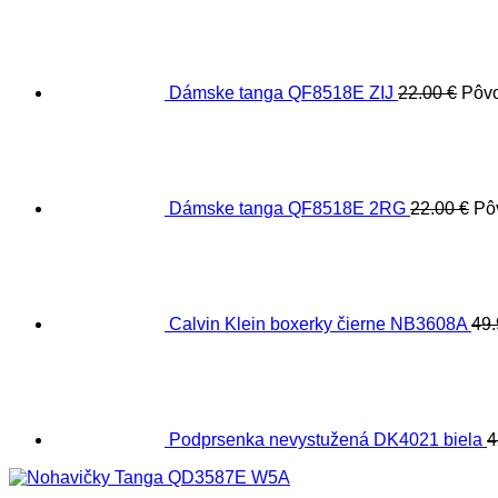
Dámske tanga QF8518E ZIJ
22.00
€
Pôvo
Dámske tanga QF8518E 2RG
22.00
€
Pô
Calvin Klein boxerky čierne NB3608A
49
Podprsenka nevystužená DK4021 biela
4