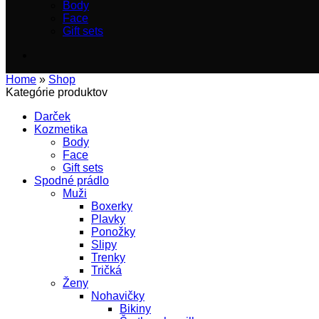
Body
Face
Gift sets
Home
»
Shop
Kategórie produktov
Darček
Kozmetika
Body
Face
Gift sets
Spodné prádlo
Muži
Boxerky
Plavky
Ponožky
Slipy
Trenky
Tričká
Ženy
Nohavičky
Bikiny