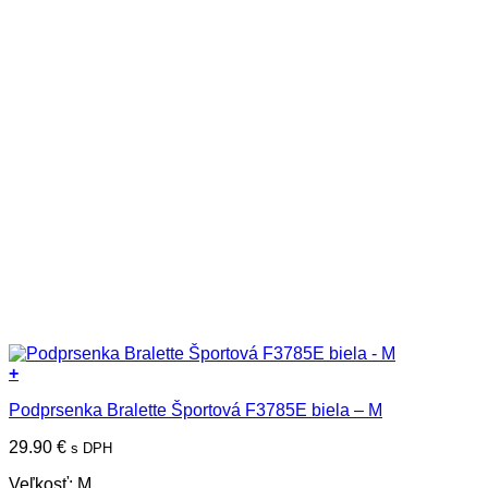
+
Podprsenka Bralette Športová F3785E biela – M
29.90
€
s DPH
Veľkosť: M