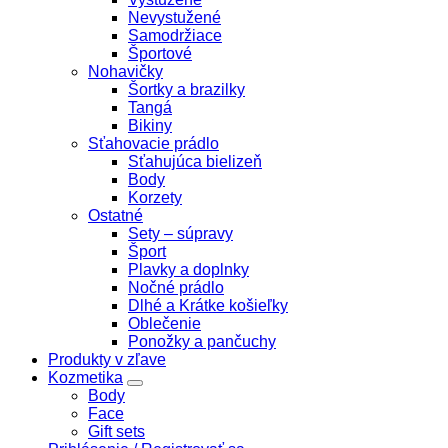
Nevystužené
Samodržiace
Športové
Nohavičky
Šortky a brazilky
Tangá
Bikiny
Sťahovacie prádlo
Sťahujúca bielizeň
Body
Korzety
Ostatné
Sety – súpravy
Šport
Plavky a doplnky
Nočné prádlo
Dlhé a Krátke košieľky
Oblečenie
Ponožky a pančuchy
Produkty v zľave
Kozmetika
Body
Face
Gift sets