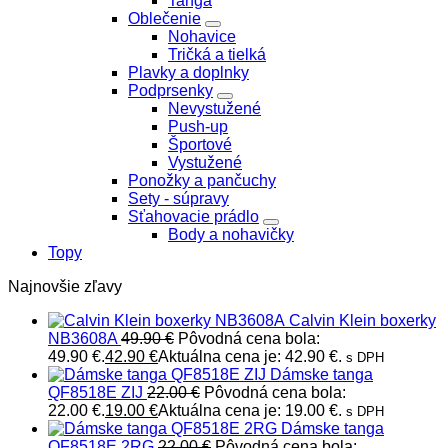
Tangá
Oblečenie
Nohavice
Tričká a tielká
Plavky a doplnky
Podprsenky
Nevystužené
Push-up
Športové
Vystužené
Ponožky a pančuchy
Sety - súpravy
Sťahovacie prádlo
Body a nohavičky
Topy
Najnovšie zľavy
Calvin Klein boxerky
NB3608A
49.90
€
Pôvodná cena bola:
49.90 €.
42.90
€
Aktuálna cena je: 42.90 €.
s DPH
Dámske tanga
QF8518E ZIJ
22.00
€
Pôvodná cena bola:
22.00 €.
19.00
€
Aktuálna cena je: 19.00 €.
s DPH
Dámske tanga
QF8518E 2RG
22.00
€
Pôvodná cena bola: