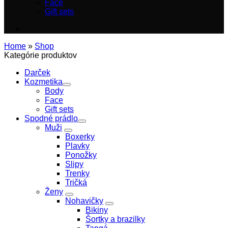
Face
Gift sets
Home
»
Shop
Kategórie produktov
Darček
Kozmetika
Body
Face
Gift sets
Spodné prádlo
Muži
Boxerky
Plavky
Ponožky
Slipy
Trenky
Tričká
Ženy
Nohavičky
Bikiny
Šortky a brazilky