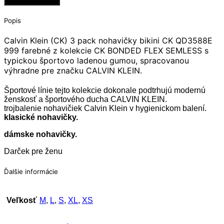
Pridať do košíka
Popis
Calvin Klein (CK) 3 pack nohavičky bikini CK QD3588E
999 farebné z kolekcie CK BONDED FLEX SEMLESS s
typickou športovo ladenou gumou, spracovanou
výhradne pre značku CALVIN KLEIN.
Športové línie tejto kolekcie dokonale podtrhujú modernú
ženskosť a športového ducha CALVIN KLEIN.
trojbalenie nohavičiek Calvin Klein v hygienickom balení.
klasické nohavičky.
dámske nohavičky.
Darček pre ženu
Ďalšie informácie
Veľkosť
M
,
L
,
S
,
XL
,
XS