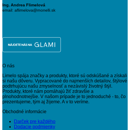
Ing. Andrea Flimelová
email: aflimelova@monelli.sk
O nás
Limelo spája značky a produkty, ktoré sú odskúšané a získali
si našu dôveru. Vypracované do najmenších detailov, štýlové
podtrhujúcu našu zmyselnosť a nezávislý životný štýl.
Produkty, ktoré nám pomáhajú žiť zdravšie a
plnohodnotnejšie. V našom prípade je to jednoduché - to, čo
prezentujeme, tým aj žijeme. A v to veríme.
Obchodné informácie
Darček pre každého
Dodacie podmienky