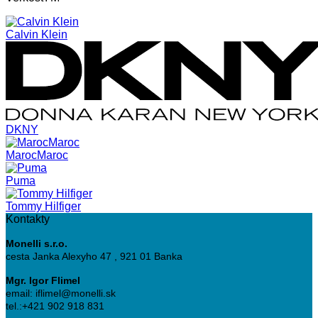
Calvin Klein
DKNY
MarocMaroc
Puma
Tommy Hilfiger
Kontakty
Monelli s.r.o.
cesta Janka Alexyho 47 , 921 01 Banka
Mgr. Igor Flimel
email: iflimel@monelli.sk
tel.:+421 902 918 831