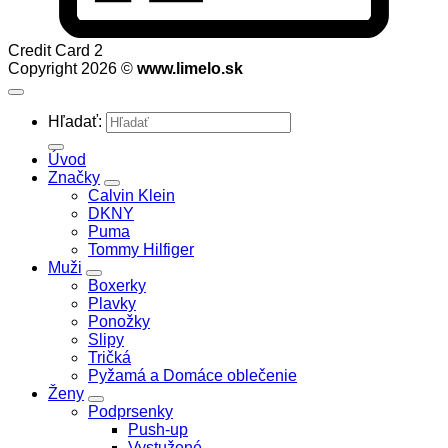
Credit Card 2
Copyright 2026 ©
www.limelo.sk
Hľadať:
Úvod
Značky
Calvin Klein
DKNY
Puma
Tommy Hilfiger
Muži
Boxerky
Plavky
Ponožky
Slipy
Tričká
Pyžamá a Domáce oblečenie
Ženy
Podprsenky
Push-up
Vystužené