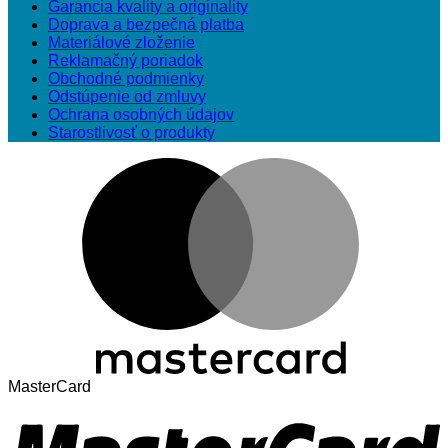
Garancia kvality a originality
Doprava a bezpečná platba
Materiálové zloženie
Reklamačný poriadok
Obchodné podmienky
Odstúpenie od zmluvy
Ochrana osobných údajov
Starostlivosť o produkty
MasterCard