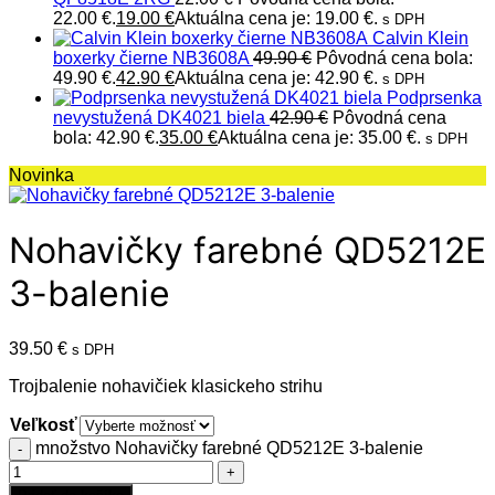
22.00 €.
19.00
€
Aktuálna cena je: 19.00 €.
s DPH
Calvin Klein
boxerky čierne NB3608A
49.90
€
Pôvodná cena bola:
49.90 €.
42.90
€
Aktuálna cena je: 42.90 €.
s DPH
Podprsenka
nevystužená DK4021 biela
42.90
€
Pôvodná cena
bola: 42.90 €.
35.00
€
Aktuálna cena je: 35.00 €.
s DPH
Novinka
Nohavičky farebné QD5212E
3-balenie
39.50
€
s DPH
Trojbalenie nohavičiek klasickeho strihu
Veľkosť
množstvo Nohavičky farebné QD5212E 3-balenie