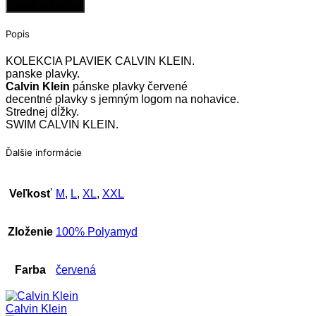
Calvin
Pridať do košíka
Klein
pánske
Popis
plavky
červené
KOLEKCIA PLAVIEK CALVIN KLEIN.
panske plavky.
Calvin Klein
pánske plavky červené
decentné plavky s jemným logom na nohavice.
Strednej dĺžky.
SWIM CALVIN KLEIN.
Ďalšie informácie
Veľkosť
M
,
L
,
XL
,
XXL
Zloženie
100% Polyamyd
Farba
červená
Calvin Klein