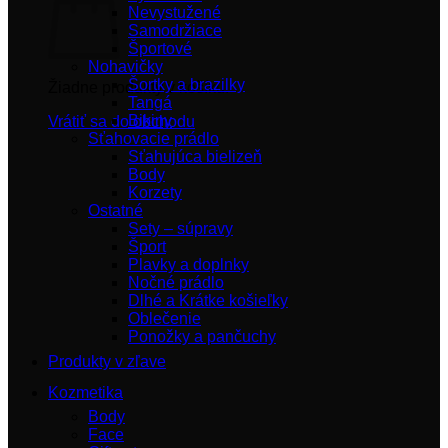
Nevystužené
Samodržiace
Športové
Nohavičky
Šortky a brazilky
Žiadne produkty v košíku.
Tangá
Bikiny
Vrátiť sa do obchodu
Sťahovacie prádlo
Sťahujúca bielizeň
Body
Korzety
Ostatné
Sety – súpravy
Šport
Plavky a doplnky
Nočné prádlo
Dlhé a Krátke košieľky
Oblečenie
Ponožky a pančuchy
Produkty v zľave
Kozmetika
Body
Face