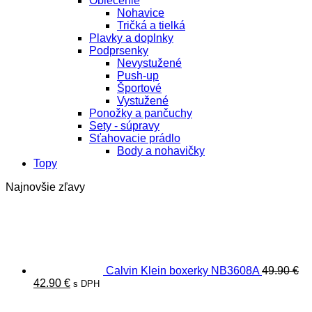
Oblečenie
Nohavice
Tričká a tielká
Plavky a doplnky
Podprsenky
Nevystužené
Push-up
Športové
Vystužené
Ponožky a pančuchy
Sety - súpravy
Sťahovacie prádlo
Body a nohavičky
Topy
Najnovšie zľavy
Calvin Klein boxerky NB3608A
49.90
€
Pôvodná
Aktuálna
42.90
€
s DPH
cena
cena
bola:
je: