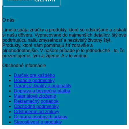
O nás
Limelo spája značky a produkty, ktoré sú odskúšané a získali
si našu dôveru. Vypracované do najmenších detailov, štýlové
podtrhujúcu našu zmyselnosť a nezávislý životný štýl.
Produkty, ktoré nám pomáhajú žiť zdravšie a
plnohodnotnejšie. V našom prípade je to jednoduché - to, čo
prezentujeme, tým aj žijeme. A v to veríme.
Obchodné informácie
Darček pre každého
Dodacie podmienky
Garancia kvality a originality
Doprava a bezpečná platba
Materiálové zloženie
Reklamačný poriadok
Obchodné podmienky
Odstúpenie od zmluvy
Ochrana osobných údajov
Starostlivosť o produkty