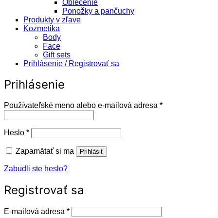
Oblečenie
Ponožky a pančuchy
Produkty v zľave
Kozmetika
Body
Face
Gift sets
Prihlásenie / Registrovať sa
Prihlásenie
Povinné
Používateľské meno alebo e-mailová adresa
*
Povinné
Heslo
*
Zapamätať si ma
Prihlásiť
Zabudli ste heslo?
Registrovať sa
Povinné
E-mailová adresa
*