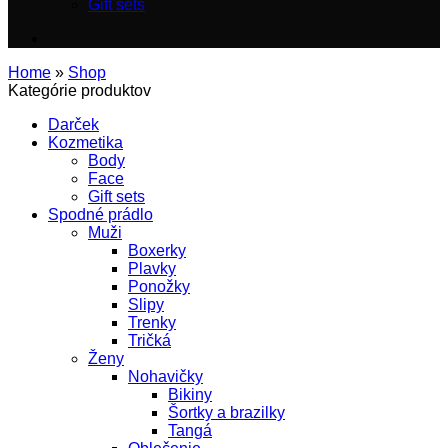
Gift sets
Home
»
Shop
Kategórie produktov
Darček
Kozmetika
Body
Face
Gift sets
Spodné prádlo
Muži
Boxerky
Plavky
Ponožky
Slipy
Trenky
Tričká
Ženy
Nohavičky
Bikiny
Šortky a brazilky
Tangá