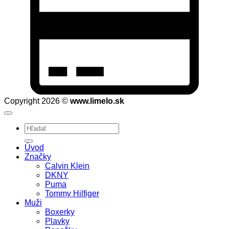
2
Copyright 2026 ©
www.limelo.sk
Hľadať:
Úvod
Značky
Calvin Klein
DKNY
Puma
Tommy Hilfiger
Muži
Boxerky
Plavky