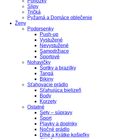
Ponožky
Slipy
Tričká
Pyžamá a Domáce oblečenie
Ženy
Podprsenky
Push-up
Vystužené
Nevystužené
Samodržiace
Športové
Nohavičky
Šortky a brazilky
Tangá
Bikiny
Sťahovacie prádlo
Sťahujúca bielizeň
Body
Korzety
Ostatné
Sety – súpravy
Šport
Plavky a doplnky
Nočné prádlo
Dlhé a Krátke košieľky