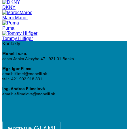
DKNY
MarocMaroc
Puma
Tommy Hilfiger
Kontakty
Monelli s.r.o.
cesta Janka Alexyho 47 , 921 01 Banka
Mgr. Igor Flimel
email: iflimel@monelli.sk
tel.:+421 902 918 831
Ing. Andrea Flimelová
email: aflimelova@monelli.sk