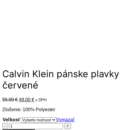
Calvin Klein pánske plavky
červené
Pôvodná
Aktuálna
55.00
€
49.00
€
s DPH
cena
cena
Zloženie: 100% Polyester
bola:
je:
55.00 €.
49.00 €.
Veľkosť
Vymazať
množstvo