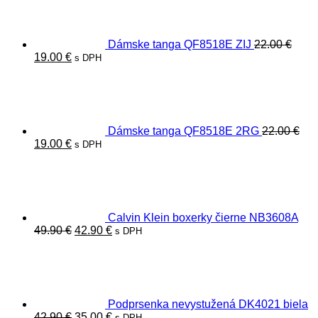
49.90 €.
42.90 €.
Dámske tanga QF8518E ZIJ
22.00
€
Pôvodná
Aktuálna
19.00
€
s DPH
cena
cena
bola:
je:
22.00 €.
19.00 €.
Dámske tanga QF8518E 2RG
22.00
€
Pôvodná
Aktuálna
19.00
€
s DPH
cena
cena
bola:
je:
22.00 €.
19.00 €.
Calvin Klein boxerky čierne NB3608A
Pôvodná
Aktuálna
49.90
€
42.90
€
s DPH
cena
cena
bola:
je:
49.90 €.
42.90 €.
Podprsenka nevystužená DK4021 biela
Pôvodná
Aktuálna
42.90
€
35.00
€
s DPH