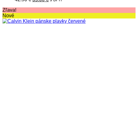
cena
cena
Zľava!
bola:
je:
Nové
42.90 €.
35.00 €.