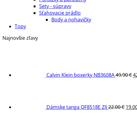
Sety - súpravy
Sťahovacie prádlo
Body a nohavičky
Topy
Najnovšie zľavy
P
c
b
4
Calvin Klein boxerky NB3608A
49.90
€
4
Pôv
cena
bola:
22.00
Dámske tanga QF8518E ZIJ
22.00
€
19.0
Pô
ce
bol
22.