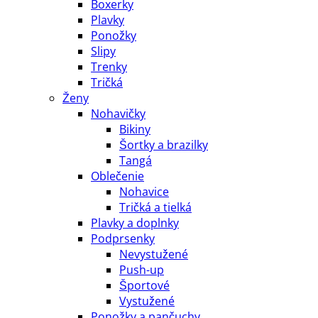
Boxerky
Plavky
Ponožky
Slipy
Trenky
Tričká
Ženy
Nohavičky
Bikiny
Šortky a brazilky
Tangá
Oblečenie
Nohavice
Tričká a tielká
Plavky a doplnky
Podprsenky
Nevystužené
Push-up
Športové
Vystužené
Ponožky a pančuchy