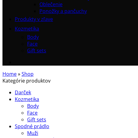
Oblečenie
Ponožky a pančuchy
Produkty v zľave
Kozmetika
Body
Face
Gift sets
Home
»
Shop
Kategórie produktov
Darček
Kozmetika
Body
Face
Gift sets
Spodné prádlo
Muži