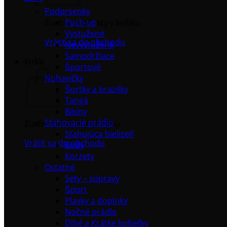
Podprsenky
Push-up
Žiadne produkty v košíku.
Vystužené
Vrátiť sa do obchodu
Nevystužené
Samodržiace
Košík
Športové
Nohavičky
Šortky a brazilky
Tangá
Bikiny
Sťahovacie prádlo
Žiadne produkty v košíku.
Sťahujúca bielizeň
Vrátiť sa do obchodu
Body
Korzety
Ostatné
Sety – súpravy
Šport
Plavky a doplnky
Nočné prádlo
Dlhé a Krátke košieľky