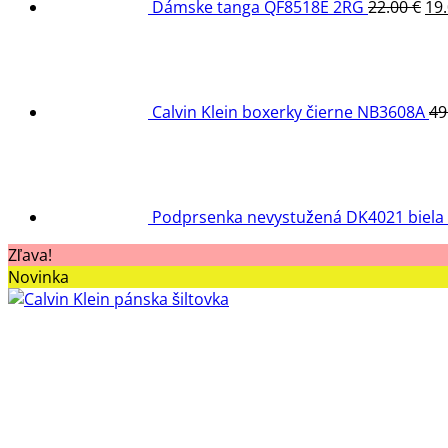
Dámske tanga QF8518E 2RG
22.00
€
19
Calvin Klein boxerky čierne NB3608A
49
Podprsenka nevystužená DK4021 biela
Zľava!
Novinka