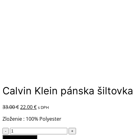
Calvin Klein pánska šiltovka
Pôvodná
Aktuálna
33.00
€
22.00
€
s DPH
cena
cena
Zloženie : 100% Polyester
bola:
je:
33.00 €.
22.00 €.
množstvo
Calvin
Pridať do košíka