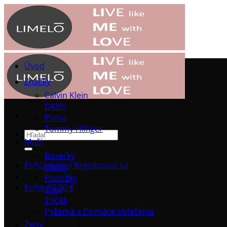
Přeskočit
na
obsah
Úvod
Značky
Calvin Klein
DKNY
Puma
Tommy Hilfiger
Hľadať:
Muži
Boxerky
Prihlásenie / Registrovať sa
Plavky
Ponožky
Košík /
0.00
€
Slipy
Tričká
Pyžamá a Domáce oblečenie
Ženy