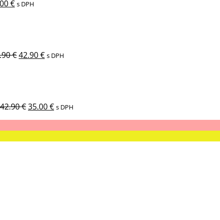
.00
€
s DPH
Pôvodná
Aktuálna
cena
cena
bola:
je:
49.90 €.
42.90 €.
.90
€
42.90
€
s DPH
Pôvodná
Aktuálna
cena
cena
bola:
je:
42.90 €.
35.00 €.
42.90
€
35.00
€
s DPH