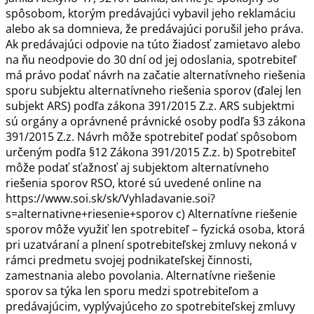
spôsobom, ktorým predávajúci vybavil jeho reklamáciu
alebo ak sa domnieva, že predávajúci porušil jeho práva.
Ak predávajúci odpovie na túto žiadosť zamietavo alebo
na ňu neodpovie do 30 dní od jej odoslania, spotrebiteľ
má právo podať návrh na začatie alternatívneho riešenia
sporu subjektu alternatívneho riešenia sporov (ďalej len
subjekt ARS) podľa zákona 391/2015 Z.z. ARS subjektmi
sú orgány a oprávnené právnické osoby podľa §3 zákona
391/2015 Z.z. Návrh môže spotrebiteľ podať spôsobom
určeným podľa §12 Zákona 391/2015 Z.z. b) Spotrebiteľ
môže podať sťažnosť aj subjektom alternatívneho
riešenia sporov RSO, ktoré sú uvedené online na
https://www.soi.sk/sk/Vyhladavanie.soi?
s=alternativne+riesenie+sporov c) Alternatívne riešenie
sporov môže využiť len spotrebiteľ – fyzická osoba, ktorá
pri uzatváraní a plnení spotrebiteľskej zmluvy nekoná v
rámci predmetu svojej podnikateľskej činnosti,
zamestnania alebo povolania. Alternatívne riešenie
sporov sa týka len sporu medzi spotrebiteľom a
predávajúcim, vyplývajúceho zo spotrebiteľskej zmluvy