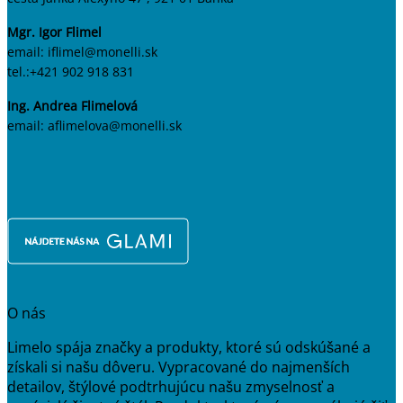
Mgr. Igor Flimel
email: iflimel@monelli.sk
tel.:+421 902 918 831
Ing. Andrea Flimelová
email: aflimelova@monelli.sk
O nás
Limelo spája značky a produkty, ktoré sú odskúšané a
získali si našu dôveru. Vypracované do najmenších
detailov, štýlové podtrhujúcu našu zmyselnosť a