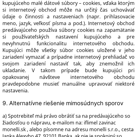
kupujúceho malé dátové súbory – cookies, vďaka ktorým
si internetový obchod môže na určitý čas uchovávať
údaje o činnosti a nastaveniach (napr. prihlasovacie
meno, jazyk, veľkosť písma a pod.). Internetový obchod
predávajúceho používa súbory cookies na zapamätanie
si používateľských nastavení kupujúceho a pre
nevyhnutnú funkcionalitu internetového obchodu.
Kupujúci môže všetky súbor cookies uložené v jeho
zariadení vymazať a prípadne internetový prehliadač vo
svojom zariadení nastaviť tak, aby znemožnil ich
ukladanie. V takom prípade bude kupujúci pri
opakovanej návšteve internetového obchodu
pravdepodobne musieť manuálne upravovať niektoré
nastavenia.
9. Alternatívne riešenie mimosúdnych sporov
a) Spotrebiteľ má právo obrátiť sa na predávajúceho so
žiadosťou o nápravu, e-mailom na: iflimel zavinac
monelli.sk , alebo písomne na adresu monelli s.r.o., cesta
Janka Alexyho 47, 92101 Banka, ak nie je spokojný so