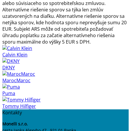
alebo súvisiaceho so spotrebiteľskou zmluvou.
Alternatívne riešenie sporov sa týka len zmlúv
uzatvorených na diaľku. Alternatívne riešenie sporov sa
netýka sporov, kde hodnota sporu neprevyšuje sumu 20
EUR. Subjekt ARS môže od spotrebiteľa požadovať
úhradu poplatku za začatie alternatívneho riešenia
sporu maximálne do výšky 5 EUR s DPH.
Calvin Klein
DKNY
MarocMaroc
Puma
Tommy Hilfiger
Kontakty
Monelli s.r.o.
cesta Janka Alexyho 47 , 921 01 Banka