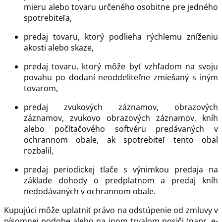
mieru alebo tovaru určeného osobitne pre jedného
spotrebiteľa,
predaj tovaru, ktorý podlieha rýchlemu zníženiu
akosti alebo skaze,
predaj tovaru, ktorý môže byť vzhľadom na svoju
povahu po dodaní neoddeliteľne zmiešaný s iným
tovarom,
predaj zvukových záznamov, obrazových
záznamov, zvukovo obrazových záznamov, kníh
alebo počítačového softvéru predávaných v
ochrannom obale, ak spotrebiteľ tento obal
rozbalil,
predaj periodickej tlače s výnimkou predaja na
základe dohody o predplatnom a predaj kníh
nedodávaných v ochrannom obale.
Kupujúci môže uplatniť právo na odstúpenie od zmluvy v
písomnej podobe alebo na inom trvalom nosiči (napr. e-