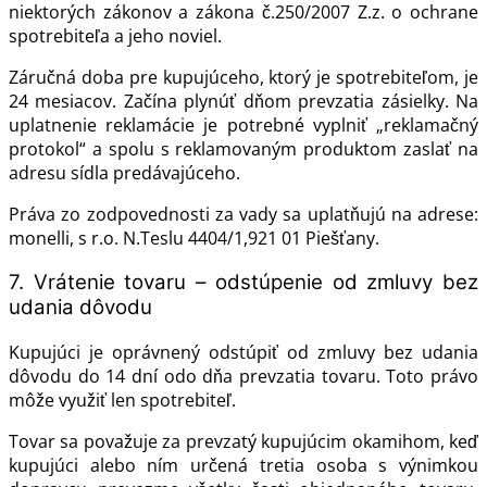
niektorých zákonov a zákona č.250/2007 Z.z. o ochrane
spotrebiteľa a jeho noviel.
Záručná doba pre kupujúceho, ktorý je spotrebiteľom, je
24 mesiacov. Začína plynúť dňom prevzatia zásielky. Na
uplatnenie reklamácie je potrebné vyplniť „reklamačný
protokol“ a spolu s reklamovaným produktom zaslať na
adresu sídla predávajúceho.
Práva zo zodpovednosti za vady sa uplatňujú na adrese:
monelli, s r.o. N.Teslu 4404/1,921 01 Piešťany.
7. Vrátenie tovaru – odstúpenie od zmluvy bez
udania dôvodu
Kupujúci je oprávnený odstúpiť od zmluvy bez udania
dôvodu do 14 dní odo dňa prevzatia tovaru. Toto právo
môže využiť len spotrebiteľ.
Tovar sa považuje za prevzatý kupujúcim okamihom, keď
kupujúci alebo ním určená tretia osoba s výnimkou