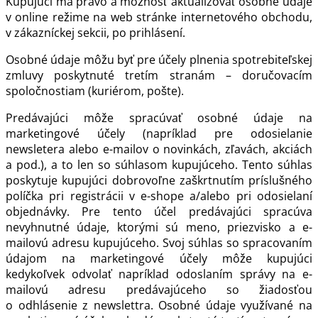
Kupujúci má právo a možnosť aktualizovať osobné údaje
v online režime na web stránke internetového obchodu,
v zákazníckej sekcii, po prihlásení.
Osobné údaje môžu byť pre účely plnenia spotrebiteľskej
zmluvy poskytnuté tretím stranám – doručovacím
spoločnostiam (kuriérom, pošte).
Predávajúci môže spracúvať osobné údaje na
marketingové účely (napríklad pre odosielanie
newsletera alebo e-mailov o novinkách, zľavách, akciách
a pod.), a to len so súhlasom kupujúceho. Tento súhlas
poskytuje kupujúci dobrovoľne zaškrtnutím príslušného
políčka pri registrácii v e-shope a/alebo pri odosielaní
objednávky. Pre tento účel predávajúci spracúva
nevyhnutné údaje, ktorými sú meno, priezvisko a e-
mailovú adresu kupujúceho. Svoj súhlas so spracovaním
údajom na marketingové účely môže kupujúci
kedykoľvek odvolať napríklad odoslaním správy na e-
mailovú adresu predávajúceho so žiadosťou
o odhlásenie z newslettra. Osobné údaje využívané na