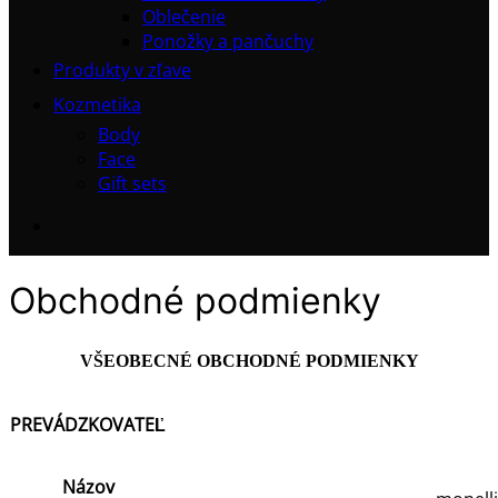
Oblečenie
Ponožky a pančuchy
Produkty v zľave
Kozmetika
Body
Face
Gift sets
Obchodné podmienky
VŠEOBECNÉ OBCHODNÉ PODMIENKY
PREVÁDZKOVATEĽ
Názov