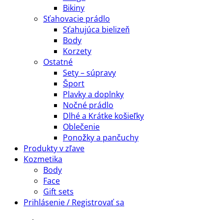
Bikiny
Sťahovacie prádlo
Sťahujúca bielizeň
Body
Korzety
Ostatné
Sety – súpravy
Šport
Plavky a doplnky
Nočné prádlo
Dlhé a Krátke košieľky
Oblečenie
Ponožky a pančuchy
Produkty v zľave
Kozmetika
Body
Face
Gift sets
Prihlásenie / Registrovať sa