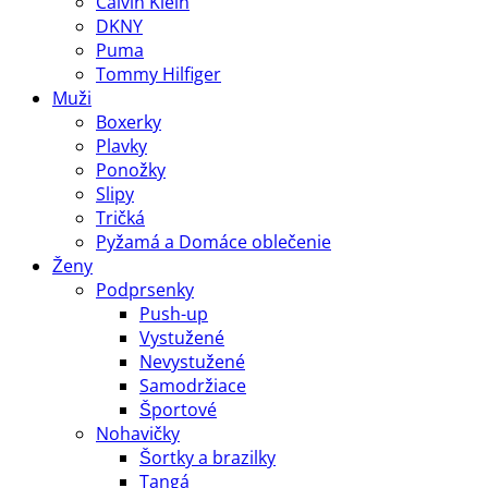
Calvin Klein
DKNY
Puma
Tommy Hilfiger
Muži
Boxerky
Plavky
Ponožky
Slipy
Tričká
Pyžamá a Domáce oblečenie
Ženy
Podprsenky
Push-up
Vystužené
Nevystužené
Samodržiace
Športové
Nohavičky
Šortky a brazilky
Tangá