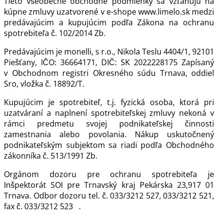
Tieto všeobecné obchodné podmienky sa vzťahujú na
kúpne zmluvy uzatvorené v e-shope www.limelo.sk medzi
predávajúcim a kupujúcim podľa Zákona na ochranu
spotrebiteľa č. 102/2014 Zb.
Predávajúcim je monelli, s r.o., Nikola Teslu 4404/1, 92101
Piešťany, IČO: 36664171, DIČ: SK 2022228175 Zapísaný
v Obchodnom registri Okresného súdu Trnava, oddiel
Sro, vložka č. 18892/T.
Kupujúcim je spotrebiteľ, t.j. fyzická osoba, ktorá pri
uzatváraní a naplnení spotrebiteľskej zmluvy nekoná v
rámci predmetu svojej podnikateľskej činnosti
zamestnania alebo povolania. Nákup uskutočnený
podnikateľským subjektom sa riadi podľa Obchodného
zákonníka č. 513/1991 Zb.
Orgánom dozoru pre ochranu spotrebiteľa je
Inšpektorát SOI pre Trnavský kraj Pekárska 23,917 01
Trnava. Odbor dozoru tel. č. 033/3212 527, 033/3212 521,
fax č. 033/3212 523 .