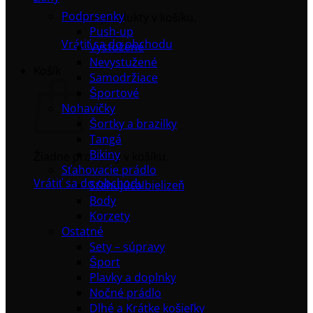
Podprsenky
Žiadne produkty v košíku.
Push-up
Vrátiť sa do obchodu
Vystužené
Nevystužené
Košík
Samodržiace
Športové
Nohavičky
Šortky a brazilky
Tangá
Bikiny
Žiadne produkty v košíku.
Sťahovacie prádlo
Vrátiť sa do obchodu
Sťahujúca bielizeň
Body
Korzety
Ostatné
Sety – súpravy
Šport
Plavky a doplnky
Nočné prádlo
Dlhé a Krátke košieľky