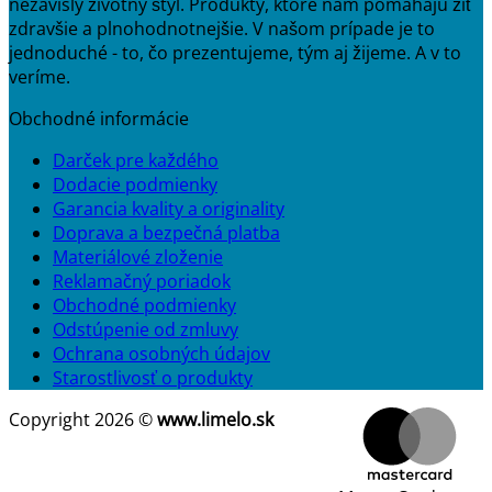
nezávislý životný štýl. Produkty, ktoré nám pomáhajú žiť
zdravšie a plnohodnotnejšie. V našom prípade je to
jednoduché - to, čo prezentujeme, tým aj žijeme. A v to
veríme.
Obchodné informácie
Darček pre každého
Dodacie podmienky
Garancia kvality a originality
Doprava a bezpečná platba
Materiálové zloženie
Reklamačný poriadok
Obchodné podmienky
Odstúpenie od zmluvy
Ochrana osobných údajov
Starostlivosť o produkty
Copyright 2026 ©
www.limelo.sk