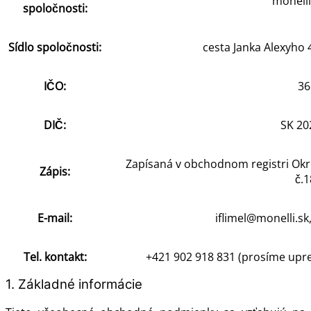
monelli,
spoločnosti:
Sídlo spoločnosti:
cesta Janka Alexyho 
IČO:
36
DIČ:
SK 20
Zapísaná v obchodnom registri Okre
Zápis:
č.1
E-mail:
iflimel
@monelli.sk
Tel. kontakt:
+421 902 918 831 (prosíme upr
1. Základné informácie