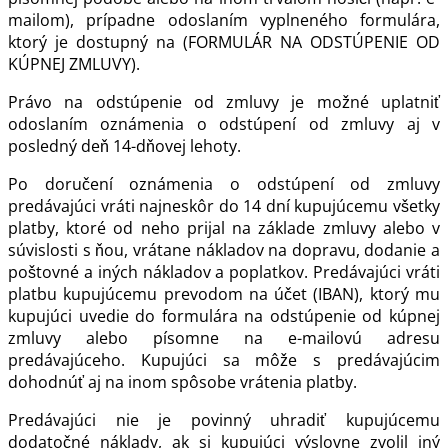
mailom), prípadne odoslaním vyplneného formulára,
ktorý je dostupný na (FORMULÁR NA ODSTÚPENIE OD
KÚPNEJ ZMLUVY).
Právo na odstúpenie od zmluvy je možné uplatniť
odoslaním oznámenia o odstúpení od zmluvy aj v
posledný deň 14-dňovej lehoty.
Po doručení oznámenia o odstúpení od zmluvy
predávajúci vráti najneskôr do 14 dní kupujúcemu všetky
platby, ktoré od neho prijal na základe zmluvy alebo v
súvislosti s ňou, vrátane nákladov na dopravu, dodanie a
poštovné a iných nákladov a poplatkov. Predávajúci vráti
platbu kupujúcemu prevodom na účet (IBAN), ktorý mu
kupujúci uvedie do formulára na odstúpenie od kúpnej
zmluvy alebo písomne na e-mailovú adresu
predávajúceho. Kupujúci sa môže s predávajúcim
dohodnúť aj na inom spôsobe vrátenia platby.
Predávajúci nie je povinný uhradiť kupujúcemu
dodatočné náklady, ak si kupujúci výslovne zvolil iný