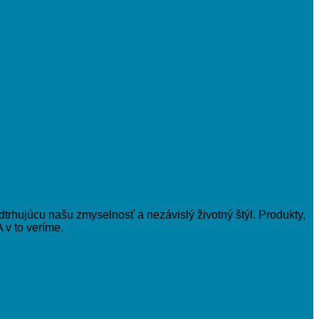
trhujúcu našu zmyselnosť a nezávislý životný štýl. Produkty,
 v to veríme.