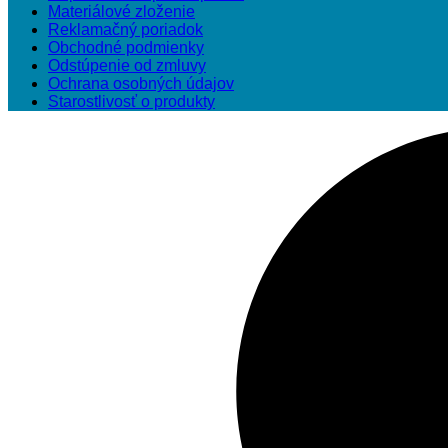
Materiálové zloženie
Reklamačný poriadok
Obchodné podmienky
Odstúpenie od zmluvy
Ochrana osobných údajov
Starostlivosť o produkty