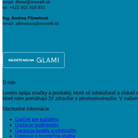
email: iflimel@monelli.sk
tel.:+421 902 918 831
Ing. Andrea Flimelová
email: aflimelova@monelli.sk
O nás
Limelo spája značky a produkty, ktoré sú odskúšané a získali 
ktoré nám pomáhajú žiť zdravšie a plnohodnotnejšie. V našom p
Obchodné informácie
Darček pre každého
Dodacie podmienky
Garancia kvality a originality
Doprava a bezpečná platba