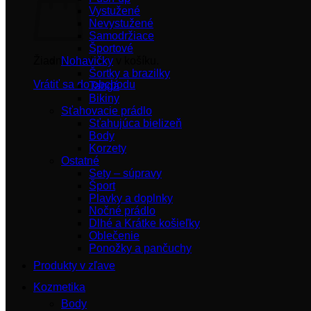
Vystužené
Nevystužené
Samodržiace
Športové
Žiadne produkty v košíku.
Nohavičky
Šortky a brazilky
Vrátiť sa do obchodu
Tangá
Bikiny
Sťahovacie prádlo
Sťahujúca bielizeň
Body
Korzety
Ostatné
Sety – súpravy
Šport
Plavky a doplnky
Nočné prádlo
Dlhé a Krátke košieľky
Oblečenie
Ponožky a pančuchy
Produkty v zľave
Kozmetika
Body