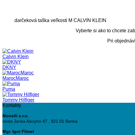
darčeková taška veľkosti M CALVIN KLEIN
Vyberte si ako to chcete za
Pri objednáv
Calvin Klein
DKNY
MarocMaroc
Puma
Tommy Hilfiger
Kontakty
Monelli s.r.o.
cesta Janka Alexyho 47 , 921 01 Banka
Mgr. Igor Flimel