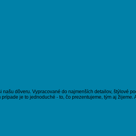
si našu dôveru. Vypracované do najmenších detailov, štýlové pod
rípade je to jednoduché - to, čo prezentujeme, tým aj žijeme. A