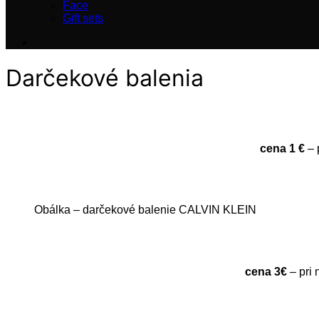
Face
Gift sets
Darčekové balenia
cena 1 €
– 
Obálka – darčekové balenie CALVIN KLEIN
cena 3€
– pri