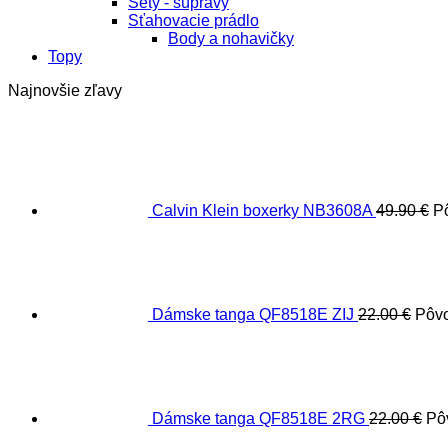
Sety - súpravy
Sťahovacie prádlo
Body a nohavičky
Topy
Najnovšie zľavy
Calvin Klein boxerky NB3608A
49.90
€
P
Dámske tanga QF8518E ZIJ
22.00
€
Pôvo
Dámske tanga QF8518E 2RG
22.00
€
Pô