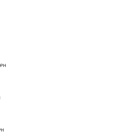
DPH
H
PH