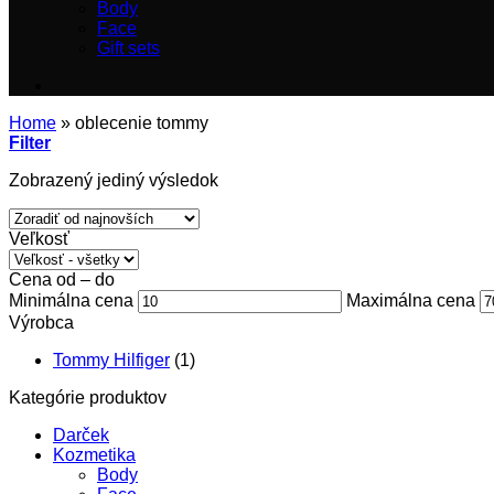
Body
Face
Gift sets
Home
»
oblecenie tommy
Filter
Zobrazený jediný výsledok
Veľkosť
Cena od – do
Minimálna cena
Maximálna cena
Výrobca
Tommy Hilfiger
(1)
Kategórie produktov
Darček
Kozmetika
Body