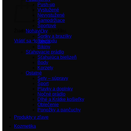
Push-up
Vystužené
Nevystužené
Samodržiace
Športové
Žiadne produkty v košíku.
Nohavičky
Šortky a brazilky
Vrátiť sa do obchodu
Tangá
Bikiny
Sťahovacie prádlo
Sťahujúca bielizeň
Body
Korzety
Ostatné
Sety – súpravy
Šport
Plavky a doplnky
Nočné prádlo
Dlhé a Krátke košieľky
Oblečenie
Ponožky a pančuchy
Produkty v zľave
Kozmetika