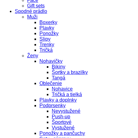
Face
Gift sets
Spodné prádlo
Muži
Boxerky
Plavky
Ponožky
Slipy
Trenky
Tričká
Ženy
Nohavičky
Bikiny
Šortky a brazilky
Tangá
Oblečenie
Nohavice
Tričká a tielká
Plavky a doplnky
Podprsenky
Nevystužené
Push-up
Športové
Vystužené
Ponožky a pančuchy