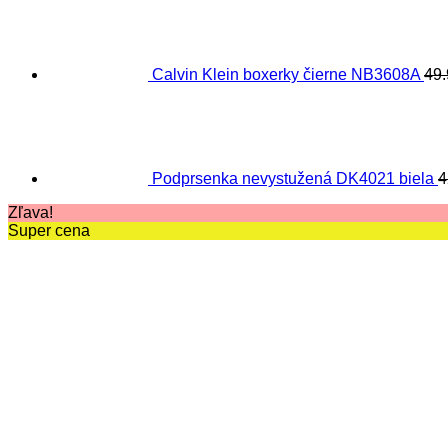
Calvin Klein boxerky čierne NB3608A
49
Podprsenka nevystužená DK4021 biela
4
Zľava!
Super cena