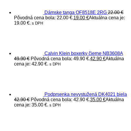
Dámske tanga QF8518E 2RG
22.00
€
Pôvodná cena bola: 22.00 €.
19.00
€
Aktuálna cena je:
19.00 €.
s DPH
Calvin Klein boxerky čierne NB3608A
49.90
€
Pôvodná cena bola: 49.90 €.
42.90
€
Aktuálna
cena je: 42.90 €.
s DPH
Podprsenka nevystužená DK4021 biela
42.90
€
Pôvodná cena bola: 42.90 €.
35.00
€
Aktuálna
cena je: 35.00 €.
s DPH