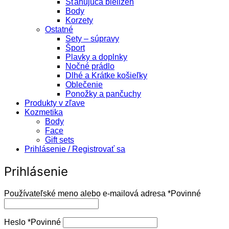
Sťahujúca bielizeň
Body
Korzety
Ostatné
Sety – súpravy
Šport
Plavky a doplnky
Nočné prádlo
Dlhé a Krátke košieľky
Oblečenie
Ponožky a pančuchy
Produkty v zľave
Kozmetika
Body
Face
Gift sets
Prihlásenie / Registrovať sa
Prihlásenie
Používateľské meno alebo e-mailová adresa
*
Povinné
Heslo
*
Povinné