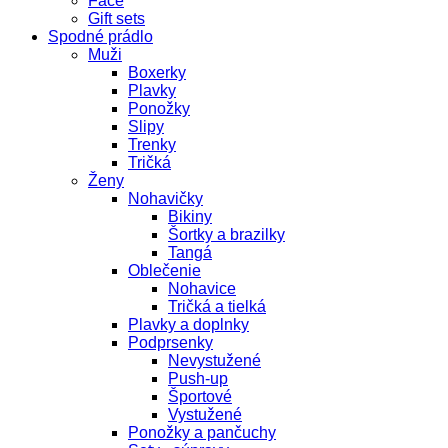
Face
Gift sets
Spodné prádlo
Muži
Boxerky
Plavky
Ponožky
Slipy
Trenky
Tričká
Ženy
Nohavičky
Bikiny
Šortky a brazilky
Tangá
Oblečenie
Nohavice
Tričká a tielká
Plavky a doplnky
Podprsenky
Nevystužené
Push-up
Športové
Vystužené
Ponožky a pančuchy