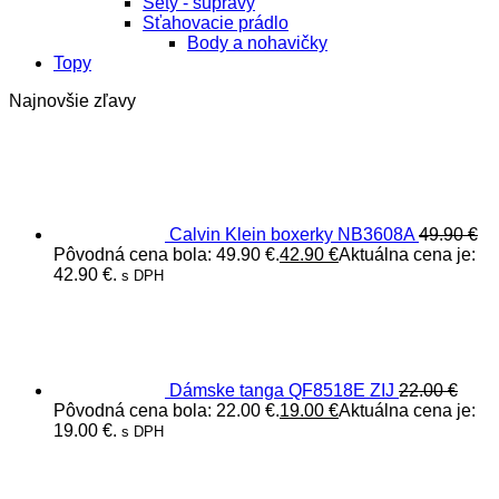
Sety - súpravy
Sťahovacie prádlo
Body a nohavičky
Topy
Najnovšie zľavy
Calvin Klein boxerky NB3608A
49.90
€
Pôvodná cena bola: 49.90 €.
42.90
€
Aktuálna cena je:
42.90 €.
s DPH
Dámske tanga QF8518E ZIJ
22.00
€
Pôvodná cena bola: 22.00 €.
19.00
€
Aktuálna cena je:
19.00 €.
s DPH