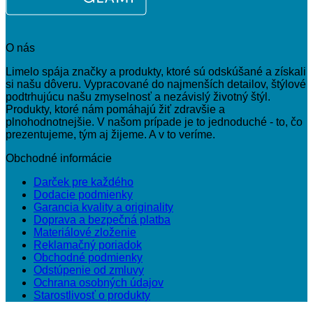
O nás
Limelo spája značky a produkty, ktoré sú odskúšané a získali
si našu dôveru. Vypracované do najmenších detailov, štýlové
podtrhujúcu našu zmyselnosť a nezávislý životný štýl.
Produkty, ktoré nám pomáhajú žiť zdravšie a
plnohodnotnejšie. V našom prípade je to jednoduché - to, čo
prezentujeme, tým aj žijeme. A v to veríme.
Obchodné informácie
Darček pre každého
Dodacie podmienky
Garancia kvality a originality
Doprava a bezpečná platba
Materiálové zloženie
Reklamačný poriadok
Obchodné podmienky
Odstúpenie od zmluvy
Ochrana osobných údajov
Starostlivosť o produkty