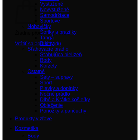
Vystužené
Nevystužené
Samodržiace
Športové
Nohavičky
Šortky a brazilky
Žiadne produkty v košíku.
Tangá
Bikiny
Vrátiť sa do obchodu
Sťahovacie prádlo
Sťahujúca bielizeň
Body
Korzety
Ostatné
Sety – súpravy
Šport
Plavky a doplnky
Nočné prádlo
Dlhé a Krátke košieľky
Oblečenie
Ponožky a pančuchy
Produkty v zľave
Kozmetika
Body