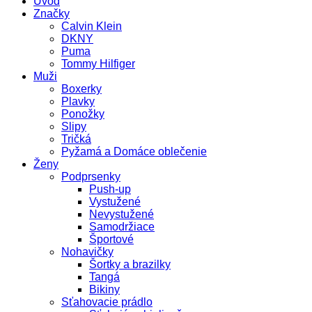
Úvod
Značky
Calvin Klein
DKNY
Puma
Tommy Hilfiger
Muži
Boxerky
Plavky
Ponožky
Slipy
Tričká
Pyžamá a Domáce oblečenie
Ženy
Podprsenky
Push-up
Vystužené
Nevystužené
Samodržiace
Športové
Nohavičky
Šortky a brazilky
Tangá
Bikiny
Sťahovacie prádlo