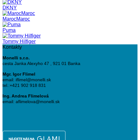
DKNY
MarocMaroc
Puma
Tommy Hilfiger
Kontakty
Monelli s.r.o.
cesta Janka Alexyho 47 , 921 01 Banka
Mgr. Igor Flimel
email: iflimel@monelli.sk
tel.:+421 902 918 831
Ing. Andrea Flimelová
email: aflimelova@monelli.sk