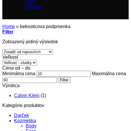
Face
Gift sets
Home
»
bekosticova podprsenka
Filter
Zobrazený jediný výsledok
Veľkosť
Cena od – do
Minimálna cena
Maximálna cena
Filter
Výrobca
Calvin Klein
(1)
Kategórie produktov
Darček
Kozmetika
Body