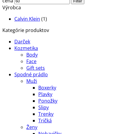
cena
Filter
Výrobca
Calvin Klein
(1)
Kategórie produktov
Darček
Kozmetika
Body
Face
Gift sets
Spodné prádlo
Muži
Boxerky
Plavky
Ponožky
Slipy
Trenky
Tričká
Ženy
Nohavičky