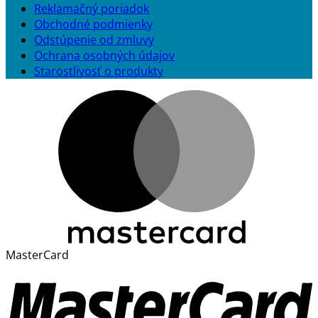
Reklamačný poriadok
Obchodné podmienky
Odstúpenie od zmluvy
Ochrana osobných údajov
Starostlivosť o produkty
MasterCard