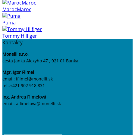
MarocMaroc
Puma
Tommy Hilfiger
Kontakty
Monelli s.r.o.
cesta Janka Alexyho 47 , 921 01 Banka
Mgr. Igor Flimel
email: iflimel@monelli.sk
tel.:+421 902 918 831
Ing. Andrea Flimelová
email: aflimelova@monelli.sk