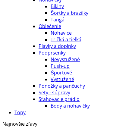
Bikiny
Šortky a brazilky
Tangá
Oblečenie
Nohavice
Tričká a tielká
Plavky a doplnky
Podprsenky
Nevystužené
Push-up
Športové
Vystužené
Ponožky a pančuchy
Sety - súpravy
Sťahovacie prádlo
Body a nohavičky
Topy
Najnovšie zľavy