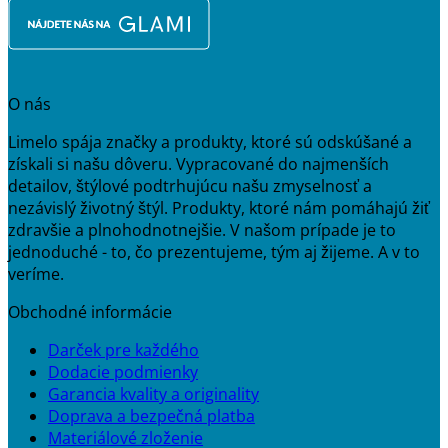
O nás
Limelo spája značky a produkty, ktoré sú odskúšané a
získali si našu dôveru. Vypracované do najmenších
detailov, štýlové podtrhujúcu našu zmyselnosť a
nezávislý životný štýl. Produkty, ktoré nám pomáhajú žiť
zdravšie a plnohodnotnejšie. V našom prípade je to
jednoduché - to, čo prezentujeme, tým aj žijeme. A v to
veríme.
Obchodné informácie
Darček pre každého
Dodacie podmienky
Garancia kvality a originality
Doprava a bezpečná platba
Materiálové zloženie