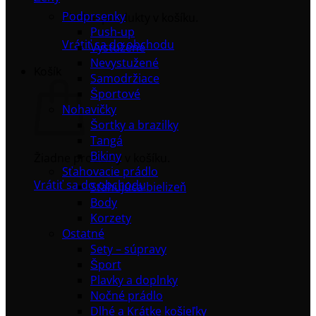
Podprsenky
Žiadne produkty v košíku.
Push-up
Vrátiť sa do obchodu
Vystužené
Nevystužené
Košík
Samodržiace
Športové
Nohavičky
Šortky a brazilky
Tangá
Bikiny
Žiadne produkty v košíku.
Sťahovacie prádlo
Vrátiť sa do obchodu
Sťahujúca bielizeň
Body
Korzety
Ostatné
Sety – súpravy
Šport
Plavky a doplnky
Nočné prádlo
Dlhé a Krátke košieľky