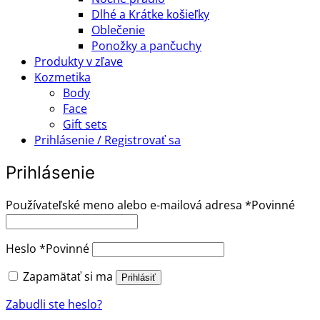
Dlhé a Krátke košieľky
Oblečenie
Ponožky a pančuchy
Produkty v zľave
Kozmetika
Body
Face
Gift sets
Prihlásenie / Registrovať sa
Prihlásenie
Používateľské meno alebo e-mailová adresa
*
Povinné
Heslo
*
Povinné
Zapamätať si ma
Prihlásiť
Zabudli ste heslo?