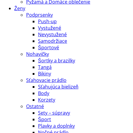
Pyžamá a Domáce oblečenie
Ženy
Podprsenky
Push-up
Vystužené
Nevystužené
Samodržiace
Športové
Nohavičky
Šortky a brazilky
Tangá
Bikiny
Sťahovacie prádlo
Sťahujúca bielizeň
Body
Korzety
Ostatné
Sety – súpravy
Šport
Plavky a doplnky
Nočné prádlo